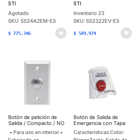
STI
STI
aplicaciones en
variedad de botones de
interiores. El botón
emergencia,
Agotado
Inventario
23
incorpora un diseño
interruptores sin
SKU: SS24A2EM-ES
SKU: SS2322EV-ES
único, patentado y la
contacto, botones de
$
775.346
$
589.974
cubierta transparente
alarma contra incendios,
ayuda a evitar la
botón pulsador 3 en 1,
activación accidental y
interruptores de punto
abraza el botón como un
de llamada e
guante por lo que es
interruptores de botón
ideal…
pulsador
multipropósito. Muchos
son UL, cUL y…
Botón de petición de
Botón de Salida de
Salida / Compacto / NO
Emergencia con Tapa
& NC.
Protectora de
• Para uso en interior.•
Características:Color:
Policarbonato Súper