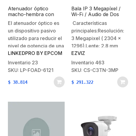
Atenuador óptico
Bala IP 3 Megapíxel /
macho-hembra con
Wi-Fi / Audio de Dos
conector SC/APC de
Vías / Visión Nocturna
El atenuador óptico es
Características
15dB para fibra
en Color / Sirena /
un dispositivo pasivo
principales:Resolución:
Monomodo
Estrobo / Detección de
movimiento /
utilizado para reducir el
3 Megapixel ( 2304 x
Notificación Push /
nivel de potencia de una
1296).Lente: 2.8 mm
Ranura Para Memoria /
LINKEDPRO BY EPCOM
EZVIZ
señal óptica.
(ángulo de apertura
Uso en Exterior
Generalmente se usa en
109º).dWDRCompresión:
Inventario
23
Inventario
463
aplicaciones de larga
H.264, H.265IR 30 mts
SKU: LP-FOAD-6121
SKU: CS-C3TN-3MP
distancia monomodo
visión nocturna.Dos
$
38.814
$
291.322
para evitar la
antenas WiFi para mejor
sobrecarga óptica en el
estabilidad
receptor. Características
2.4GHzSoporta micro
Generales:Practico y
SD para grabación local
fácil de utilizar.Corrige la
256 GB (Memoria no
intensidad de la
incluida).Micrófono
señal.Baja…
Integrado y bocina