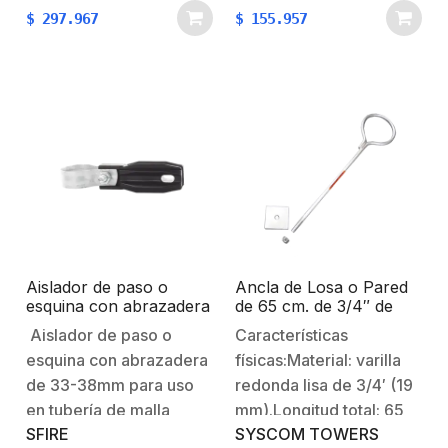
$
297.967
$
155.957
residenciales y de
es suave y no requiere
oficinas. Su tamaño ultra
herramientas. Hacer que
compacto, calidad de
las radios de terceros
voz, funcionalidad
sean compatibles con
avanzada de VoIP,…
TwistPort permite
utilizar…
Aislador de paso o
Ancla de Losa o Pared
esquina con abrazadera
de 65 cm. de 3/4″ de
incluida de 33-38mm
Grosor Galvanizada por
Aislador de paso o
Características
para uso en tubería de
Inmersión en Caliente.
esquina con abrazadera
físicas:Material: varilla
malla ciclónica.
de 33-38mm para uso
redonda lisa de 3/4′ (19
en tubería de malla
mm).Longitud total: 65
SFIRE
SYSCOM TOWERS
ciclónica.Las resinas
cms. Argolla: 14 cm de