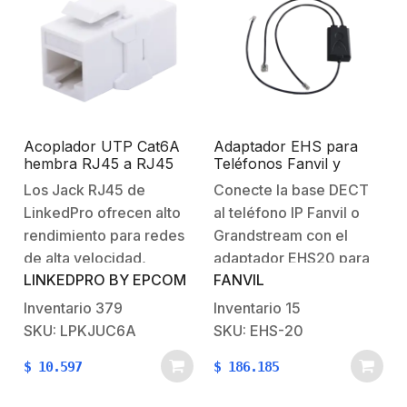
rendimiento:Cat6ATipo
rendimiento:
de Conector:
Cat5e. Tipo de
RJ45.Blindado.No. de
conector:
puertos: 2.
RJ45. Aplicación: Sin
blindaje. No.…
Acoplador UTP Cat6A
Adaptador EHS para
hembra RJ45 a RJ45
Teléfonos Fanvil y
hembra Color Blanco
Grandstream serie
Los Jack RJ45 de
Conecte la base DECT
GXP16XX, para
LinkedPro ofrecen alto
al teléfono IP Fanvil o
diademas inalámbricas
DECT de Jabra
rendimiento para redes
Grandstream con el
de alta velocidad,
adaptador EHS20 para
LINKEDPRO BY EPCOM
FANVIL
vienen codificados por
lograr el control remoto
colores para su correcta
y permita a los usuarios
Inventario
379
Inventario
15
instalación.Características
responder y finalizar las
SKU: LPKJUC6A
SKU: EHS-20
Generales: Tipo:
llamadas presionando el
$
10.597
$
186.185
AcopladorColor:
botón multifunción en el
BlancoNivel de
auricular. Compatible