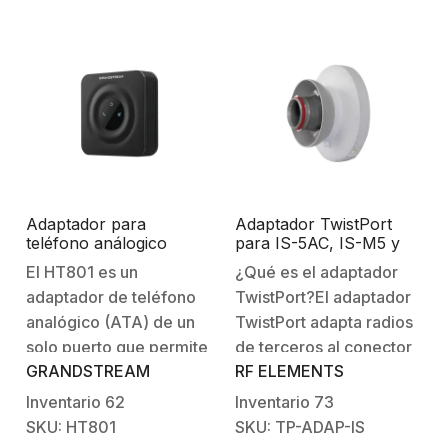
desempeño: Categoría
conï¼šX2/X2P X3S/X3SP/X3
6AAplicación: Sin
funcionales:Escuchar
blindaje. 1 año de
timbre de llamada (
garantía.
diadema)Contestar
llamadasFin de…
Adaptador para
Adaptador TwistPort
teléfono análogico
para IS-5AC, IS-M5 y
(ATA) de 1 puerto FXS
PS-5AC de Ubiquiti
El HT801 es un
¿Qué es el adaptador
Networks para montar
adaptador de teléfono
TwistPort?El adaptador
en antenas RF Elements
5180-6400 MHz
analógico (ATA) de un
TwistPort adapta radios
solo puerto que permite
de terceros al conector
GRANDSTREAM
RF ELEMENTS
a los usuarios crear una
de guía de onda
solución de telefonía IP
TwistPort de RF
Inventario
62
Inventario
73
manejable y de alta
elements® . La
SKU: HT801
SKU: TP-ADAP-IS
calidad para e ntornos
integración de la radio