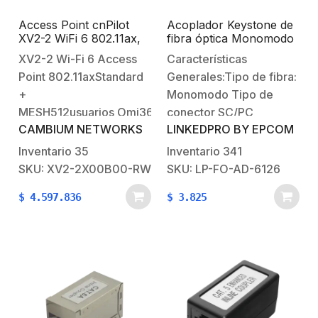
Access Point cnPilot
Acoplador Keystone de
XV2-2 WiFi 6 802.11ax,
fibra óptica Monomodo
doble banda, seguridad
SC/PC Simplex a SC/PC
XV2-2 Wi-Fi 6 Access
Características
de acceso WPA3,
Simplex
Point 802.11axStandard
Generales:Tipo de fibra:
Políticas de control de
aplicaciones, hasta 512
+
Monomodo Tipo de
clientes, gestión desde
MESH512usuarios Omi360ºControlador
conector SC/PC
la nube
CAMBIUM NETWORKS
LINKEDPRO BY EPCOM
cnMaestro o XMSXV2-2
SimplexCompatibe con
continúa la
estandar Keystone
Inventario
35
Inventario
341
convergencia de la red
SKU: XV2-2X00B00-RW
SKU: LP-FO-AD-6126
Empresarial con un
$
4.597.836
$
3.825
Access Point inteligente
de borde administrado
por el mejor sistema que
hay en el mercado Wi-Fi
con aplicaciones que
ayudarán a controlar
nuestra red y a…