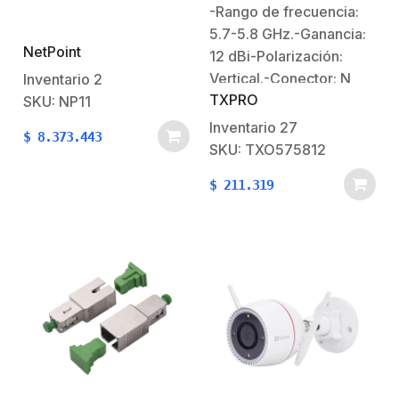
11 GHz, Ganancia 38
Ganancia de 12 dBi,
-Rango de frecuencia:
dBi, Conectores de guía
conector N-hembra,
5.7-5.8 GHz.-Ganancia:
de onda para radios B11,
Dimensiones 3.8 x 55
NetPoint
Montaje con alineación
cm / Peso 1.2 kg
12 dBi-Polarización:
milimétrica.
Vertical.-Conector: N
Inventario
2
TXPRO
Hembra.-Dimensiones:
SKU: NP11
3.8 x 52.3 cm.-
Inventario
27
$
8.373.443
Resistencia al viento:
SKU: TXO575812
210 Km/h.-Apertura:
$
211.319
360° x 7°.