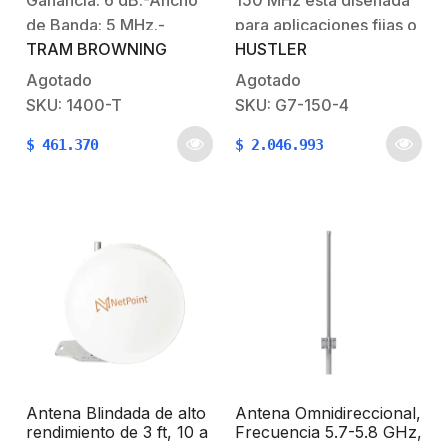
Ganancia: 6 dB.-Ancho
150 MHz está diseñada
de Banda: 5 MHz.-
para aplicaciones fijas o
TRAM BROWNING
HUSTLER
Potencia: 200 W.-
repetidoras, ofreciendo
Conector: UHF Hembra.-
una radiación de bajo
Agotado
Agotado
Longitud Máxima: 3m.-
ángulo para una señal
SKU: 1400-T
SKU: G7-150-4
Resistencia al viento:
óptima. Está construida
$
461.370
$
2.046.993
193 km/h.
con aluminio y fibra de
vidrio de alta
resistencia, con un
diseño totalmente
autosoportado que no…
Antena Blindada de alto
Antena Omnidireccional,
rendimiento de 3 ft, 10 a
Frecuencia 5.7-5.8 GHz,