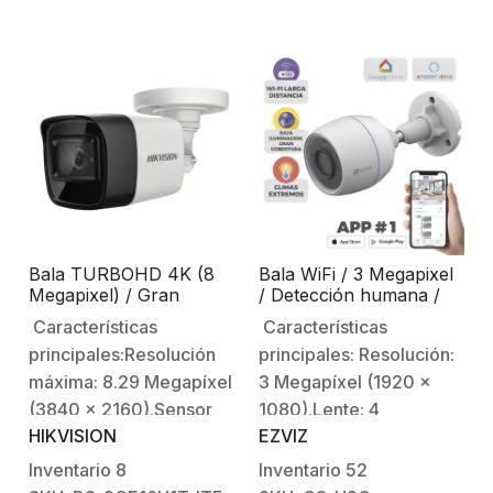
(visión
de luz blanca (Ayuda a
nocturna).Soporta 4
iluminar el sitio para
tecnologías
mantener la imagen
seleccionables (TVI /
siempre a color)Soporta
AHD / CVI /
4 Tecnologias,
CVBS).Funciones: dWDR
selecciónable en el
/ BLC…
mazo de…
Bala TURBOHD 4K (8
Bala WiFi / 3 Megapixel
Megapixel) / Gran
/ Detección humana /
Angular 102° / Lente 2.8
Micrófono Integrado /
Características
Características
mm / Exterior IP67 / IR
Micro SD / Excelente
principales:Resolución
principales: Resolución:
EXIR 30 mts / dWDR
Vision Nocturna B/N IR
30 Metros / Exterior /
máxima: 8.29 Megapíxel
3 Megapíxel (1920 x
Incluye 2 Antenas
(3840 x 2160).Sensor
1080).Lente: 4
HIKVISION
EZVIZ
CMOS scan
mm.Sensor de imagen:
progresivo.Lente fijo:
CMOS de Escaneo
Inventario
8
Inventario
52
2.8 mm (ángulo de
Progresivo de