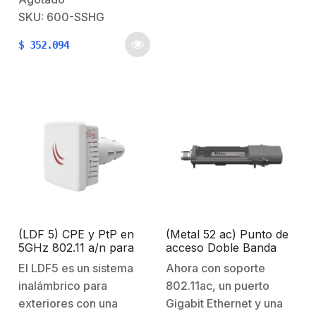
energía (líneas de datos
SKU: 600-SSHG
y de alimenta ción): 2.1
$
352.094
J• Temperatura de
operación: -40°C to
+60°C (-40°F to
+140°F)• Dimensiones:
5.1′ x 3.5′ x…
(LDF 5) CPE y PtP en
(Metal 52 ac) Punto de
5GHz 802.11 a/n para
acceso Doble Banda
Antenas Reflectoras.
802.11 a/b/g/n/ac, Hasta
El LDF5 es un sistema
Ahora con soporte
1260mW de potencia
inalámbrico para
802.11ac, un puerto
con carcasa Metálica
para inmunidad al ruido.
exteriores con una
Gigabit Ethernet y una