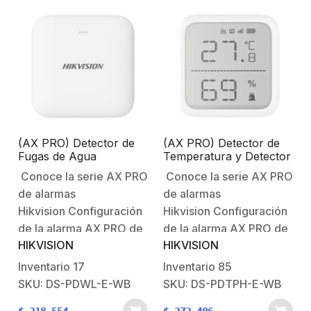
(AX PRO) Detector de
(AX PRO) Detector de
Fugas de Agua
Temperatura y Detector
Inalámbrico / Sensor
de Humedad
Conoce la serie AX PRO
Conoce la serie AX PRO
Interno y Externo por
Inalámbrico / 2.7″ de
de alarmas
de alarmas
medio de Cable
Tamaño / Uso en
Interior / Rango de
Hikvision Configuración
Hikvision Configuración
Detección desde -35°C
de la alarma AX PRO de
de la alarma AX PRO de
hasta 99°C
HIKVISION
HIKVISION
HikvisionBienvenido al
HikvisionBienvenido al
futuro con AX PRO
futuro con AX PRO
Inventario
17
Inventario
85
HikvisionSistema
HikvisionSistema
SKU: DS-PDWL-E-WB
SKU: DS-PDTPH-E-WB
Robusto contra
Robusto contra