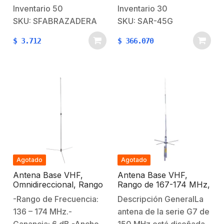
utilizadas en los
diámetro.Galvanizado:
Inventario
50
Inventario
30
aisladores es 100 %
Inmersión en
SKU: SFABRAZADERA
SKU: SAR-45G
virgen de primera
caliente.Peso: 3
$
3.712
$
366.070
calidad.Abrazadera de
kgProducto Elaborado
6-14 mm en diametro,
Bajo Normas ISO
tuerca de uso rudo,
9000 Características
proteccion
Extras:Recomendada
efectivacontra el arqueo
para alturas de torre de
para prevenir
60 metros o
cortosFlexibilidad y…
inferiores.Tipo: Pared o
losa.Es entregada con
arandela y tuerca…
Agotado
Agotado
Antena Base VHF,
Antena Base VHF,
Omnidireccional, Rango
Rango de 167-174 MHz,
de Frecuencia 136 – 174
7 dB de ganancia
-Rango de Frecuencia:
Descripción GeneralLa
MHz, 6dB.
136 – 174 MHz.-
antena de la serie G7 de