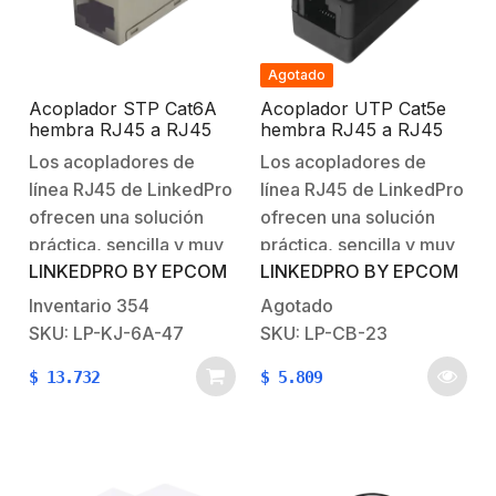
Agotado
Acoplador STP Cat6A
Acoplador UTP Cat5e
hembra RJ45 a RJ45
hembra RJ45 a RJ45
hembra
hembra
Los acopladores de
Los acopladores de
línea RJ45 de LinkedPro
línea RJ45 de LinkedPro
ofrecen una solución
ofrecen una solución
práctica, sencilla y muy
práctica, sencilla y muy
LINKEDPRO BY EPCOM
LINKEDPRO BY EPCOM
eficaz para unir dos
eficaz para unir dos
cables sin tener que
cables sin tener que
Inventario
354
Agotado
reemplazar los cables
reemplazar los cables
SKU: LP-KJ-6A-47
SKU: LP-CB-23
existentes, fabricados
existentes, fabricados
$
13.732
$
5.809
con materiales de alta
con materiales de alta
calidad para mayor
calidad para mayor
durabilidad.Características
durabilidad. Características
Generales:Acoplador
Generales:Tipo:
STP.Nivel de
Acoplador UTP.Nivel de