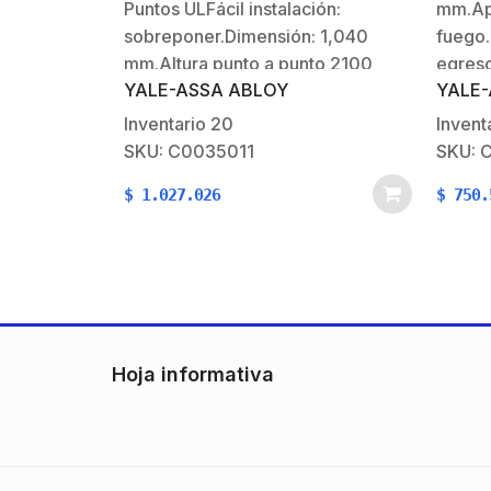
Puntos ULFácil instalación:
mm.Apl
sobreponer.Dimensión: 1,040
fuego.
mm.Altura punto a punto 2100
egreso
YALE-ASSA ABLOY
YALE-
mmSe pueden recortar las varillas
emerge
(fallebas), si la puerta es muy
Bascul
Inventario
20
Invent
alta.Aplicable a puertas corta
accion
SKU: C0035011
SKU: 
fuego.Reversible.Funciones: Para
180 mi
$
1.027.026
$
750.
puertas de egreso y de
fuego.
emergencia.Picaporte:
Aleaci
Basculantes de acero de suave
carcas
accionamiento.Certificación…
barra.
robus
Hoja informativa