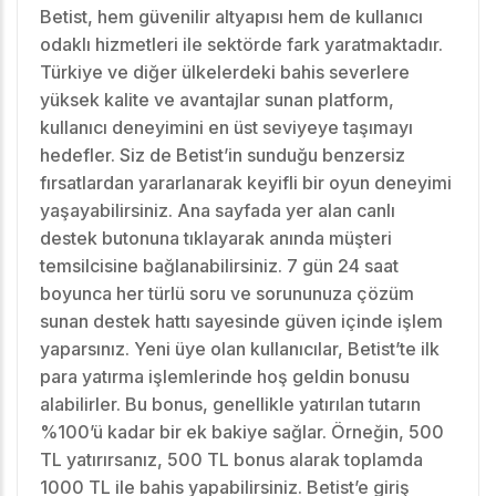
Betist, hem güvenilir altyapısı hem de kullanıcı
odaklı hizmetleri ile sektörde fark yaratmaktadır.
Türkiye ve diğer ülkelerdeki bahis severlere
yüksek kalite ve avantajlar sunan platform,
kullanıcı deneyimini en üst seviyeye taşımayı
hedefler. Siz de Betist’in sunduğu benzersiz
fırsatlardan yararlanarak keyifli bir oyun deneyimi
yaşayabilirsiniz. Ana sayfada yer alan canlı
destek butonuna tıklayarak anında müşteri
temsilcisine bağlanabilirsiniz. 7 gün 24 saat
boyunca her türlü soru ve sorununuza çözüm
sunan destek hattı sayesinde güven içinde işlem
yaparsınız. Yeni üye olan kullanıcılar, Betist’te ilk
para yatırma işlemlerinde hoş geldin bonusu
alabilirler. Bu bonus, genellikle yatırılan tutarın
%100’ü kadar bir ek bakiye sağlar. Örneğin, 500
TL yatırırsanız, 500 TL bonus alarak toplamda
1000 TL ile bahis yapabilirsiniz. Betist’e giriş