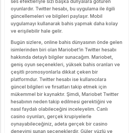
ses efektleriyle sizi başka dünyalara götüren
oyunlardır. Twitter hesabı, bu uygulama ile ilgili
güncellemeleri ve bilgileri paylaşır. Mobil
uygulamayı kullanarak bahis yapmak daha kolay
ve erişilebilir hale gelir.
Bugün sizlere, online bahis dünyasının önde gelen
isimlerinden biri olan Mariobet’in Twitter hesabı
hakkında detaylı bilgiler sunacağım. Mariobet,
geniş oyun seçenekleri, yüksek bahis oranları ve
çeşitli promosyonlarla dikkat çeken bir
platformdur. Twitter hesabı ise kullanıcılara
güncel bilgileri ve fırsatları takip etmek için
mükemmel bir kaynaktır. Şimdi, Mariobet Twitter
hesabının neden takip edilmesi gerektiğini ve
nasıl faydalı olabileceğini inceleyelim. Canlı
casino oyunları, gerçek krupiyelerle
oynayabileceğiniz, adeta gerçek bir casino
deneyimi sunan seçeneklerdir. Güler yüzlü ve