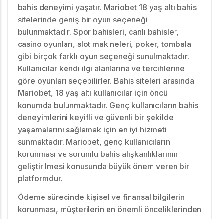
bahis deneyimi yaşatır. Mariobet 18 yaş altı bahis
sitelerinde geniş bir oyun seçeneği
bulunmaktadır. Spor bahisleri, canlı bahisler,
casino oyunları, slot makineleri, poker, tombala
gibi birçok farklı oyun seçeneği sunulmaktadır.
Kullanıcılar kendi ilgi alanlarına ve tercihlerine
göre oyunları seçebilirler. Bahis siteleri arasında
Mariobet, 18 yaş altı kullanıcılar için öncü
konumda bulunmaktadır. Genç kullanıcıların bahis
deneyimlerini keyifli ve güvenli bir şekilde
yaşamalarını sağlamak için en iyi hizmeti
sunmaktadır. Mariobet, genç kullanıcıların
korunması ve sorumlu bahis alışkanlıklarının
geliştirilmesi konusunda büyük önem veren bir
platformdur.
Ödeme sürecinde kişisel ve finansal bilgilerin
korunması, müşterilerin en önemli önceliklerinden