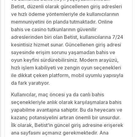
Betist, düzenli olarak güncellenen giriş adresleri
ve hızlı ödeme yöntemleriyle de kullanıcılarının
memnuniyetini ön planda tutmaktadır. Online
bahis ve casino tutkunlarının güvenilir
adreslerinden biri olan Betist, kullanıcılarına 7/24
kesintisiz hizmet sunar. Güncellenen giriş adresi
sayesinde erişim sorunu yaşamadan bahis ve
oyun keyfini sürdürebilirsiniz. Modern arayüzü,
hızlı işlem kabiliyeti ve zengin oyun seçenekleri
ile dikkat çeken platform, mobil uyumlu yapısıyla
da fark yaratıyor.
Kullanıcılar, maç öncesi ya da canlı bahis
seçenekleriyle anlık olarak karşılaşmalara bahis
yapabilme avantajına sahiptir. Bu da heyecanı ve
kazanç potansiyelini artıran önemli bir unsurdur.
İlk olarak, Betist’in güncel giriş adresine erişerek
ana sayfasını açmanız gerekmektedir. Ana