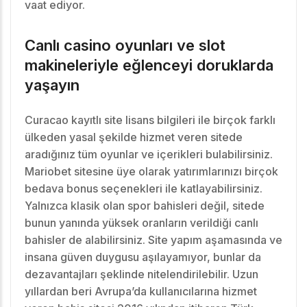
vaat ediyor.
Canlı casino oyunları ve slot
makineleriyle eğlenceyi doruklarda
yaşayın
Curacao kayıtlı site lisans bilgileri ile birçok farklı
ülkeden yasal şekilde hizmet veren sitede
aradığınız tüm oyunlar ve içerikleri bulabilirsiniz.
Mariobet sitesine üye olarak yatırımlarınızı birçok
bedava bonus seçenekleri ile katlayabilirsiniz.
Yalnızca klasik olan spor bahisleri değil, sitede
bunun yanında yüksek oranların verildiği canlı
bahisler de alabilirsiniz. Site yapım aşamasında ve
insana güven duygusu aşılayamıyor, bunlar da
dezavantajları şeklinde nitelendirilebilir. Uzun
yıllardan beri Avrupa’da kullanıcılarına hizmet