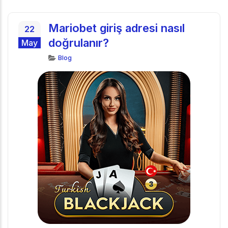
Mariobet giriş adresi nasıl
22
doğrulanır?
May
Categorías
Blog