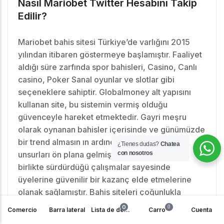
Nasıl Mariobet Twitter Hesabını Takip
Edilir?
Mariobet bahis sitesi Türkiye’de varlığını 2015
yılından itibaren göstermeye başlamıştır. Faaliyet
aldığı süre zarfında spor bahisleri, Casino, Canlı
casino, Poker Sanal oyunlar ve slotlar gibi
seçeneklere sahiptir. Globalmoney alt yapısını
kullanan site, bu sistemin vermiş olduğu
güvenceyle hareket etmektedir. Gayri meşru
olarak oynanan bahisler içerisinde ve günümüzde
bir trend almasın ın ardından sitelerin güvenlik
¿Tienes dudas?
Chatea
unsurları ön plana gelmiştir. Globalmoney’le
con nosotros
birlikte sürdürdüğü çalışmalar sayesinde
üyelerine güvenilir bir kazanç elde etmelerine
olanak sağlamıştır. Bahis siteleri çoğunlukla
üyelerine çeşitli fırsatlar sunarak çekmeye
0
0
Comercio
Barra lateral
Lista de deseos
Carro
Cuenta
çalışırken Mariobet bahis sitesi üyelerine verdiği