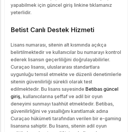
yapabilmek için güncel giriş linkine tıklamanız
yeterlidir.
Betist Canlı Destek Hizmeti
Lisans numarası, sitenin alt kısmında açıkça
belirtilmektedir ve kullanıcılar bu numarayı kontrol
ederek lisansın geçerliliğini doğrulayabilirler.
Curaçao lisansı, uluslararası standartlara
uygunluğu temsil etmekte ve düzenli denetimlerle
sitenin güvenilirliği sürekli olarak test
edilmektedir. Bu lisans sayesinde
Betibas güncel
giriş
, kullanıcılarına şeffaf ve adil bir oyun
deneyimi sunmayı taahhüt etmektedir. Betibas,
güvenilirliğini ve yasallığını kanıtlamak adına
Curaçao hükümeti tarafından verilen bir e-gaming
lisansına sahiptir. Bu lisans, sitenin adil oyun