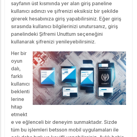
sayfanın üst kısmında yer alan giriş paneline
kullanıcı adınızı ve şifrenizi eksiksiz bir şekilde
girerek hesabınıza giriş yapabilirsiniz. Eğer giriş
sırasında kullanıcı bilgilerinizi unutursanız, giriş
panelindeki Şifremi Unuttum seçeneğini
kullanarak şifrenizi yenileyebilirsiniz.
Her bir
oyun
dalı,
farklı
kullanıcı
beklenti
lerine
hitap
etmekt
e ve eğlenceli bir deneyim sunmaktadır. Sizde
tüm bu işlemleri betsson mobil uygulamaları ile