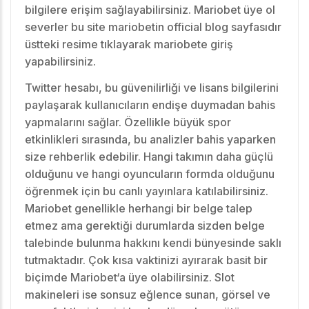
bilgilere erişim sağlayabilirsiniz. Mariobet üye ol
severler bu site mariobetin official blog sayfasıdır
üstteki resime tıklayarak mariobete giriş
yapabilirsiniz.
Twitter hesabı, bu güvenilirliği ve lisans bilgilerini
paylaşarak kullanıcıların endişe duymadan bahis
yapmalarını sağlar. Özellikle büyük spor
etkinlikleri sırasında, bu analizler bahis yaparken
size rehberlik edebilir. Hangi takımın daha güçlü
olduğunu ve hangi oyuncuların formda olduğunu
öğrenmek için bu canlı yayınlara katılabilirsiniz.
Mariobet genellikle herhangi bir belge talep
etmez ama gerektiği durumlarda sizden belge
talebinde bulunma hakkını kendi bünyesinde saklı
tutmaktadır. Çok kısa vaktinizi ayırarak basit bir
biçimde Mariobet‘a üye olabilirsiniz. Slot
makineleri ise sonsuz eğlence sunan, görsel ve