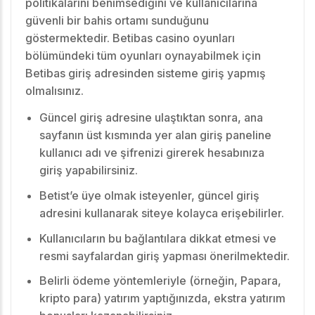
politikalarını benimsediğini ve kullanıcılarına
güvenli bir bahis ortamı sunduğunu
göstermektedir. Betibas casino oyunları
bölümündeki tüm oyunları oynayabilmek için
Betibas giriş adresinden sisteme giriş yapmış
olmalısınız.
Güncel giriş adresine ulaştıktan sonra, ana
sayfanın üst kısmında yer alan giriş paneline
kullanıcı adı ve şifrenizi girerek hesabınıza
giriş yapabilirsiniz.
Betist’e üye olmak isteyenler, güncel giriş
adresini kullanarak siteye kolayca erişebilirler.
Kullanıcıların bu bağlantılara dikkat etmesi ve
resmi sayfalardan giriş yapması önerilmektedir.
Belirli ödeme yöntemleriyle (örneğin, Papara,
kripto para) yatırım yaptığınızda, ekstra yatırım