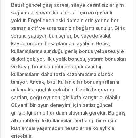
Betist güncel giriş adresi, siteye kesintisiz erişim
sağlamak isteyen kullanıcılar için en güvenli
yoldur. Engellenen eski domainlerin yerine her
zaman aktif ve sorunsuz bir bağlantı sunulur. Giriş
sorunu yaşayan bahisçiler, bu sayede vakit
kaybetmeden hesaplarına ulaşabilir. Betist,
kullanıcılarına sunduğu geniş bonus yelpazesiyle
dikkat çekiyor. İlk üyelik bonusu, yatırım bonusları
ve kayıp bonusları gibi pek çok avantaj,
kullanıcıların daha fazla kazanmasına olanak
tanıyor. Ancak, bazı kullanıcılar bonus şartlarını
anlamakta güçlük çekebilir. Özellikle çevrim
şartları, çoğu oyuncu için kafa karıştırıcı olabilir.
Güvenli bir oyun deneyimi için betist güncel
giriş bilgilerine her daim ulaşmak gerekir. Bu giriş
alternatifleri ile kullanıcılar, herhangi bir erişim
kısıtlaması yaşamadan hesaplarına kolaylıkla
erişebilir.