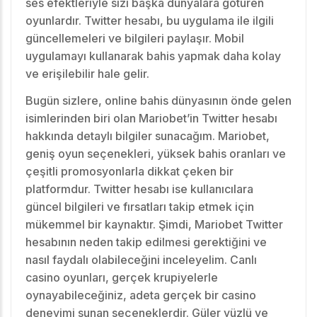
ses efektleriyle sizi başka dünyalara götüren
oyunlardır. Twitter hesabı, bu uygulama ile ilgili
güncellemeleri ve bilgileri paylaşır. Mobil
uygulamayı kullanarak bahis yapmak daha kolay
ve erişilebilir hale gelir.
Bugün sizlere, online bahis dünyasının önde gelen
isimlerinden biri olan Mariobet’in Twitter hesabı
hakkında detaylı bilgiler sunacağım. Mariobet,
geniş oyun seçenekleri, yüksek bahis oranları ve
çeşitli promosyonlarla dikkat çeken bir
platformdur. Twitter hesabı ise kullanıcılara
güncel bilgileri ve fırsatları takip etmek için
mükemmel bir kaynaktır. Şimdi, Mariobet Twitter
hesabının neden takip edilmesi gerektiğini ve
nasıl faydalı olabileceğini inceleyelim. Canlı
casino oyunları, gerçek krupiyelerle
oynayabileceğiniz, adeta gerçek bir casino
deneyimi sunan seçeneklerdir. Güler yüzlü ve