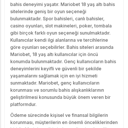
bahis deneyimi yaşatır. Mariobet 18 yaş altı bahis
sitelerinde geniş bir oyun seçeneği
bulunmaktadır. Spor bahisleri, canlı bahisler,
casino oyunları, slot makineleri, poker, tombala
gibi birçok farklı oyun seçeneği sunulmaktadır.
Kullanıcılar kendi ilgi alanlarına ve tercihlerine
göre oyunları seçebilirler. Bahis siteleri arasında
Mariobet, 18 yaş altı kullanıcılar için öncü
konumda bulunmaktadır. Genç kullanıcıların bahis
deneyimlerini keyifli ve güvenli bir şekilde
yaşamalarını sağlamak için en iyi hizmeti
sunmaktadır. Mariobet, genç kullanıcıların
korunması ve sorumlu bahis alışkanlıklarının
geliştirilmesi konusunda büyük önem veren bir
platformdur.
Ödeme sürecinde kişisel ve finansal bilgilerin
korunması, müşterilerin en önemli önceliklerinden