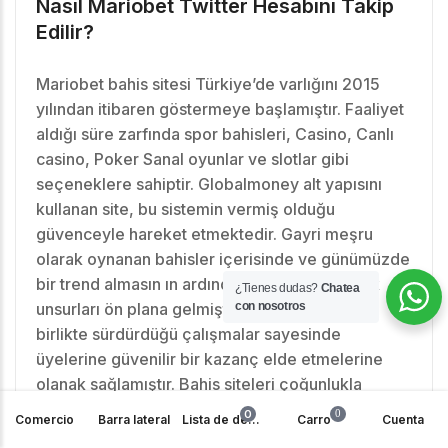
Nasıl Mariobet Twitter Hesabını Takip
Edilir?
Mariobet bahis sitesi Türkiye’de varlığını 2015
yılından itibaren göstermeye başlamıştır. Faaliyet
aldığı süre zarfında spor bahisleri, Casino, Canlı
casino, Poker Sanal oyunlar ve slotlar gibi
seçeneklere sahiptir. Globalmoney alt yapısını
kullanan site, bu sistemin vermiş olduğu
güvenceyle hareket etmektedir. Gayri meşru
olarak oynanan bahisler içerisinde ve günümüzde
bir trend almasın ın ardından sitelerin güvenlik
¿Tienes dudas?
Chatea
unsurları ön plana gelmiştir. Globalmoney’le
con nosotros
birlikte sürdürdüğü çalışmalar sayesinde
üyelerine güvenilir bir kazanç elde etmelerine
olanak sağlamıştır. Bahis siteleri çoğunlukla
üyelerine çeşitli fırsatlar sunarak çekmeye
0
0
Comercio
Barra lateral
Lista de deseos
Carro
Cuenta
çalışırken Mariobet bahis sitesi üyelerine verdiği