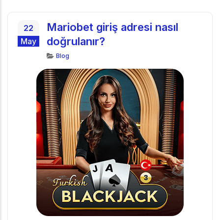
Mariobet giriş adresi nasıl
22
doğrulanır?
May
Categorías
Blog