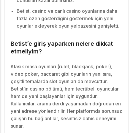
bonusları kazanabilirsiniz.
Betist, casino ve canlı casino oyunlarına daha
fazla özen gösterdiğini göstermek için yeni
oyunlar ekleyerek oyun yelpazesini genişletti.
Betist’e giriş yaparken nelere dikkat
etmeliyim?
Klasik masa oyunları (rulet, blackjack, poker),
video poker, baccarat gibi oyunların yanı sıra,
çeşitli temalarda slot oyunları da mevcuttur.
Betist’in casino bölümü, hem tecrübeli oyuncular
hem de yeni başlayanlar için uygundur.
Kullanıcılar, arama derdi yaşamadan doğrudan en
yeni adrese yönlendirilir. Her platformda sorunsuz
çalışan bu bağlantılar, kesintisiz bahis deneyimi
sunar.