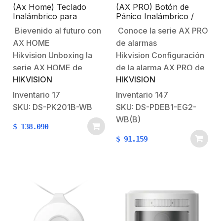
(Ax Home) Teclado
(AX PRO) Botón de
Inalámbrico para
Pánico Inalámbrico /
Armado y Desarmado /
Exterior IP66 /
Bievenido al futuro con
Conoce la serie AX PRO
Funciones de
Indicador LED
AX HOME
de alarmas
Automatización para
control de Relevadores
Hikvision Unboxing la
Hikvision Configuración
/ Baterías AA / 433
serie AX HOME de
de la alarma AX PRO de
MHZ
HIKVISION
HIKVISION
alarmas HikvisionCurso
HikvisionBienvenido al
gratuito sobre Ax Home
futuro con AX PRO
Inventario
17
Inventario
147
de
HikvisionSistema
SKU: DS-PK201B-WB
SKU: DS-PDEB1-EG2-
HikVision Características
Robusto contra
WB(B)
$
138.090
principales:Tecnología
Intrusiones AX
$
91.159
inalámbrica
PRO Características
bidireccional.Permite
principales:Comunicación
realizar operaciones de
inalámbrica con el panel
armado, desarmado,
de alarma.Totalmente
limpiar alarma,etc.Los
configurable de forma
datos inalámbricos están
remota a través de la
protegidos por el
aplicación.Múltiples