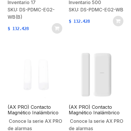
otras marcas y
otras marcas y
Inventario
17
Inventario
500
monitorear en
monitorear en
SKU: DS-PDMC-EG2-
SKU: DS-PDMC-EG2-WB
AXPRO Conoce la serie
AXPRO Conoce la serie
WB(B)
$
132.428
AX PRO de alarmas
AX PRO de alarmas
$
132.428
Hikvision Consideraciones:Las
Hikvision Consideraciones:
distancias de
distancias de
comunicación entre los
comunicación entre los
sensores y el panel
sensores y el panel
pueden variar en cada
pueden variar en cada
instalación por
instalación por
cuestiones como:
cuestiones como:
ruido…
ruido…
(AX PRO) Contacto
(AX PRO) Contacto
Magnético Inalámbrico
Magnético Inalámbrico
para Exterior
Slim / Uso en Interior /
Conoce la serie AX PRO
Conoce la serie AX PRO
LED Indicador / Tamper
de alarmas
de alarmas