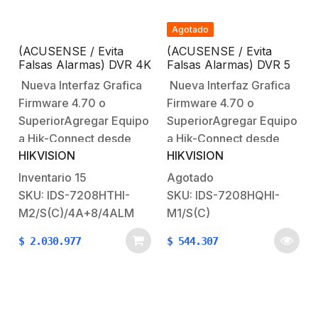
Cable Características
poder colocar cámaras
principales:Serie Turbo
IP en todos sus canales,
Agotado
HD Versión 5.0Permite
podemos…
(ACUSENSE / Evita
(ACUSENSE / Evita
apagar canales
Falsas Alarmas) DVR 4K
Falsas Alarmas) DVR 5
analógicos…
/ 8 Canales TURBOHD
Megapixel LITE / 3K
Nueva Interfaz Grafica
Nueva Interfaz Grafica
+ 16 Canales IP / 2
LITE / 8 Canales
Firmware 4.70 o
Firmware 4.70 o
Bahía de Disco Duro /
TURBOHD + 2 Canales
Audio por Coaxitron /
IP / 1 Bahía de Disco
SuperiorAgregar Equipo
SuperiorAgregar Equipo
Salida de Vídeo en 4K /
Duro / Audio por
a Hik-Connect desde
a Hik-Connect desde
Entrada Salida de
Coaxitron / Salida de
HIKVISION
HIKVISION
GrabadorAcuSense vs
GrabadorAcuSense vs
Alarma
Vídeo en Full HD
Analíticos
Analíticos
Inventario
15
Agotado
TradicionalesInteligencia
TradicionalesInteligencia
SKU: IDS-7208HTHI-
SKU: IDS-7208HQHI-
Artificial con
Artificial con
M2/S(C)/4A+8/4ALM
M1/S(C)
AcuSense Crear Cuenta
AcuSense Crear Cuenta
$
2.030.977
$
544.307
Hik-ConnectCruce de
Hik-ConnectCruce de
Linea en 90
Linea en 90
Segundos AcuSense
Segundos AcuSense
Áreas
Áreas
RestringidasAcuSense
RestringidasAcuSense