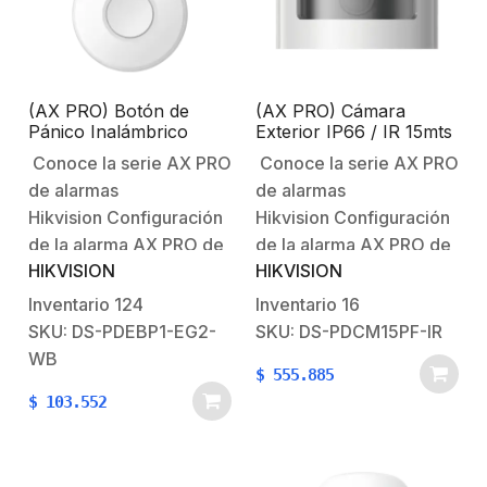
cifrado AES-128.Panel
métodos de
con touch screen para la
inscripción…
manipulación.Alarma
de…
(AX PRO) Botón de
(AX PRO) Cámara
Pánico Inalámbrico
Exterior IP66 / IR 15mts
Portátil / IP54 /
/ Exterior IP66 /
Conoce la serie AX PRO
Conoce la serie AX PRO
Indicador LED
Requiere DS-
de alarmas
de alarmas
PDTT15AM-LM-WB
Hikvision Configuración
Hikvision Configuración
de la alarma AX PRO de
de la alarma AX PRO de
HIKVISION
HIKVISION
HikvisionBienvenido al
HikvisionBienvenido al
futuro con AX PRO
futuro con AX PRO
Inventario
124
Inventario
16
HikvisionSistema
HikvisionSistema
SKU: DS-PDEBP1-EG2-
SKU: DS-PDCM15PF-IR
Robusto contra
Robusto contra
WB
$
555.885
Intrusiones AX
Intrusiones AX PRO PIR
$
103.552
PRO Características
para Exterior AX
principalesComunicación
PROAjuste el PIR
inalámbrica Tri-
Exterior NOTA: Es un