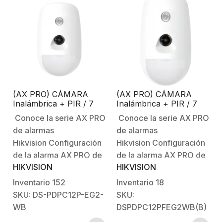
X.Protección contra
accesorio para el
presión
modelo DS-PDTT15AM-
accidental.Protección
LM-WB no es posible
IP54.Accesorio de
colocarlo
cordón incluido y
indepandiente. Característi
pulsera opcional
principales:Rango…
disponible (DS-PDB-IN-
WRISTBAND).Características
(AX PRO) CÁMARA
(AX PRO) CÁMARA
Físicas y
Inalámbrica + PIR / 7
Inalámbrica + PIR / 7
Eléctricas:Alimentación:
Años de Batería /
Años de Batería /
Conoce la serie AX PRO
Conoce la serie AX PRO
Inmunidad a Mascotas /
Inmunidad a Mascotas /
Batería…
de alarmas
de alarmas
Rango de Detección de
Rango de Detección de
12 mts / Angulo de 85.9°
12 mts / Angulo de 85.9°
Hikvision Configuración
Hikvision Configuración
de Cobertura
de Cobertura / 1
de la alarma AX PRO de
de la alarma AX PRO de
Kilómetro de Cobertura
HIKVISION
HIKVISION
HikvisionBienvenido al
HikvisionBienvenido al
LOS
futuro con AX PRO
futuro con AX PRO
Inventario
152
Inventario
18
HikvisionSistema
HikvisionSistema
SKU: DS-PDPC12P-EG2-
SKU:
Robusto contra
Robusto contra
WB
DSPDPC12PFEG2WB(B)
Intrusiones AX
Intrusiones AX