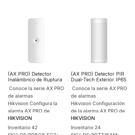
grosor de los muros,
principales:Comunicación
ruido digital,
inalámbrica con el panel
etc. Configuración de la
de alarma.Temperatura
alarma AX PRO de
de detección:-10°C a
HikvisionBienvenido al
55°C (Sin cable
futuro…
conectado)-35°C a
99°C (Con cable
conectado)Distancia…
(AX PRO) Detector
(AX PRO) Detector PIR
Inalámbrico de Ruptura
Dual-Tech Exterior IP65
de Cristal / 3 en 1 /
/ COMPATIBLE CON
Conoce la serie AX PRO
Conoce la serie AX PRO
Soporta 2 Zonas
CÁMARA DS-
de alarmas
de alarmas
Cableadas / Rango de
PDCM15PF-IR / Rango
Detección de 8 mts /
de Detección 15 mts /
Hikvision Configura la
Hikvision Configuración
Ángulo de 120° de
Ángulo de Cobertura de
alarma AX PRO de
de la alarma AX PRO de
Cobertura
90° Ajustable en 180° /
HIKVISION
HIKVISION
HikvisionBienvenido al
HikvisionBienvenido al
Movilidad de Lente en
Eje de 180° / Inmunidad
futuro con AX PRO
futuro con AX PRO
Inventario
42
Inventario
24
a Mascotas 40
Hikvision Características
HikvisionSistema