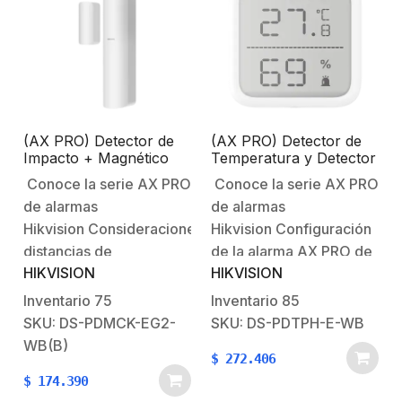
inalámbricos están
inalámbricos están
protegidos por el
protegidos por el
cifrado AES-128.Tamper
cifrado AES-
antisabotaje.Características
128.Características
Físicas y
Físicas y
Eléctricas:Voltaje…
Eléctricas:Alimentación:
(AX PRO) Detector de
(AX PRO) Detector de
Batería…
Impacto + Magnético
Temperatura y Detector
Inalámbrico / 3 en 1 /
de Humedad
Conoce la serie AX PRO
Conoce la serie AX PRO
Soporta 2 Zonas
Inalámbrico / 2.7″ de
de alarmas
de alarmas
Cableadas
Tamaño / Uso en
Interior / Rango de
Hikvision Consideraciones:Las
Hikvision Configuración
Detección desde -35°C
distancias de
de la alarma AX PRO de
hasta 99°C
HIKVISION
HIKVISION
comunicación entre los
HikvisionBienvenido al
sensores y el panel
futuro con AX PRO
Inventario
75
Inventario
85
pueden variar en cada
HikvisionSistema
SKU: DS-PDMCK-EG2-
SKU: DS-PDTPH-E-WB
instalación por
Robusto contra
WB(B)
$
272.406
cuestiones como: ruido
Intrusiones AX
$
174.390
ambiental, materiales y
PRO Características