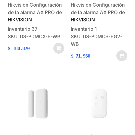
Hikvision Configuración
Hikvision Configuración
de la alarma AX PRO de
de la alarma AX PRO de
HIKVISION
HIKVISION
HikvisionBienvenido al
HikvisionBienvenido al
futuro con AX PRO
futuro con AX PRO
Inventario
37
Inventario
1
HikvisionSistema
HikvisionSistema
SKU: DS-PDMCX-E-WB
SKU: DS-PDMCS-EG2-
Robusto contra
Robusto contra
WB
$
180.870
Intrusiones AX
Intrusiones AX
$
71.960
PRO Características
PRO Características
principales:Comunicación
principales:Comunicación
de dos vías.Contiene un
de dos vías.Contiene un
led
led indicador.Diseño
indicador.Características
delgado para una
Físicas y
instalación discreta.Uso
Eléctricas:Tamper:
Interior.Características
soportado en carcasa
Físicas y
frontal y tapa
Eléctricas:Tamper:
trasera.Alimentación:
soportado en carcasa…
Batería 3V…