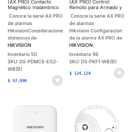
(AX PRO) Contacto
(AX PRO) Control
Magnético Inalámbrico
Remoto para Armado y
Slim / Uso en Interior /
Desarmado / Teclas con
Conoce la serie AX PRO
Conoce la serie AX PRO
LED Indicador / Tamper
Funciones
de alarmas
de alarmas
Programables (Pánico
Audible o Silencioso,
HikvisionConsideraciones:Las
Hikvision Configuración
Silenciar Alarma,
distancias de
de la alarma AX PRO de
Alarma Médica,
HIKVISION
HIKVISION
comunicación entre los
HikvisionBienvenido al
Automatización, etc)
sensores y el panel
futuro con AX PRO
Inventario
50
Inventario
96
pueden variar en cada
HikvisionSistema
SKU: DS-PDMCS-EG2-
SKU: DS-PKF1-WB(B)
instalación por
Robusto contra
WB(B)
$
124.124
cuestiones como: ruido
Intrusiones AX
$
97.890
ambiental, materiales y
PRO Características
grosor de los muros,
principales:Tecnología
ruido digital,
inalámbrica
etc.Configuración de la
bidireccional.Permite
alarma AX PRO de
realizar operaciones de
HikvisionBienvenido al
armado,
futuro…
desarmado.Combinación