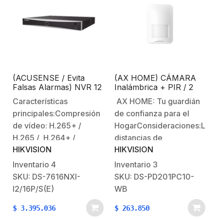
AlmacenesEvite Falsas
AlmacenesEvite Falsas
Alarmas Audio, Video y
Alarmas Audio, Video y
Datos por el Mismo
Datos por el Mismo
Cable Características
Cable Nota
principales:Serie Turbo
importante:Gracias a las
HD Versión 5.0Permite
nuevas actualizaciones
(ACUSENSE / Evita
(AX HOME) CÁMARA
apagar canales
(mejoras) ahora el…
Falsas Alarmas) NVR 12
Inalámbrica + PIR / 2
analógicos…
Megapíxel (4K) /
Años de Batería /
Características
AX HOME: Tu guardián
Reconocimiento Facial /
Inmunidad a Mascotas /
principales:Compresión
de confianza para el
16 Canales IP / 16
Rango de Detección de
Puertos PoE+ / 2
10 mts / Ángulo de 90°
de vídeo: H.265+ /
HogarConsideraciones:Las
Bahías de Disco Duro
de Cobertura / Uso
H.265 / H.264+ /
distancias de
Interior
HIKVISION
HIKVISION
H.264.Soporta mouse
comunicación entre los
USB para operar
sensores y el panel
Inventario
4
Inventario
3
(incluido).Soporta 2
pueden variar en cada
SKU: DS-7616NXI-
SKU: DS-PD201PC10-
HDDs de hasta 10 TB.
instalación por
I2/16P/S(E)
WB
(no incluido). Soporta
cuestiones como: ruido
$
3.395.036
$
263.850
DDNS (Hik-Connect,
ambiental. materiales y