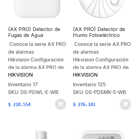
de botones
configurable.Batería
fácilmente
reemplazable con
(AX PRO) Detector de
(AX PRO) Detector de
protección
Fugas de Agua
Humo Fotoeléctrico
PCB.Características
Inalámbrico / Sensor
Inalámbrico para Panel
Conoce la serie AX PRO
Conoce la serie AX PRO
Interno y Externo por
de Alarma HIKVISION /
Físicas y
de alarmas
de alarmas
medio de Cable
Interior / Soporta
Eléctricas:Voltaje…
Funcionalidad
Hikvision Configuración
Hikvision Configuración
Autónoma
de la alarma AX PRO de
de la alarma AX PRO de
HIKVISION
HIKVISION
HikvisionBienvenido al
HikvisionBienvenido al
futuro con AX PRO
futuro con AX PRO
Inventario
17
Inventario
125
HikvisionSistema
HikvisionSistema
SKU: DS-PDWL-E-WB
SKU: DS-PDSMK-S-WB
Robusto contra
Robusto contra
$
218.554
$
276.181
Intrusiones AX
Intrusiones AX
PRO Características
PRO Características
principales:Comunicación
principales:Comunicación
inalámbrica con el panel
inalámbrica con el panel
de alarma.Los datos
de alarma.Los datos