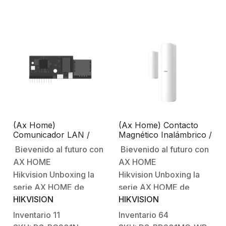
DynDNS, No-IP,
grosor de los muros,
etc).Soporta Hik-
ruido digital,
Connect P2P
etc.Protección sin
(https://appstore.hikvision.com/).Software
FronterasUnboxing AX
cliente IVMS-4200
HOMEEspecificacionesCarac
(gratuito).Capacidad de
Principales:Alarma de
procesamiento y
intrusiónRango de…
funciones de
red:Throughput entrada:
160 Mbps.Throughput
(Ax Home)
(Ax Home) Contacto
salida:…
Comunicador LAN /
Magnético Inalámbrico /
Permite Integrar Puerto
25 mm GAP /
Bievenido al futuro con
Bievenido al futuro con
RJ-45 / Compatible con
Compatible con Serie
AX HOME
AX HOME
Paneles AX Home
Ax Home / Pilas AA
Hikvision Unboxing la
Hikvision Unboxing la
serie AX HOME de
serie AX HOME de
HIKVISION
HIKVISION
alarmas HikvisionCurso
alarmas HikvisionCurso
gratuito sobre Ax Home
gratuito sobre Ax Home
Inventario
11
Inventario
64
de
de