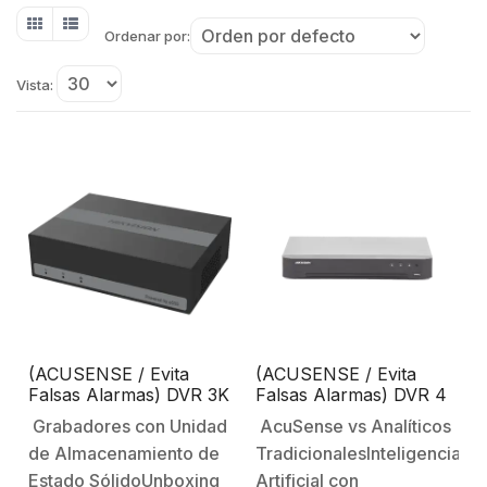
Ordenar por:
Vista:
(ACUSENSE / Evita
(ACUSENSE / Evita
Falsas Alarmas) DVR 3K
Falsas Alarmas) DVR 4
Lite (5 Megapixel Lite) /
Megapixel / 4 Canales
Grabadores con Unidad
AcuSense vs Analíticos
4 Canales TURBOHD +
TURBOHD + 2 Canales
de Almacenamiento de
TradicionalesInteligencia
2 Canales IP / 1 Bahía
IP / 1 Bahía de Disco
de SSD / Audio Por
Duro / 1 Canal de Audio
Estado SólidoUnboxing
Artificial con