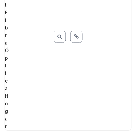
Internet residencial
,
Internet residencial
,
Internet
residencial
,
Soporte 24/7
,
Velocidad
,
Velocidad
,
Velocidad
,
WiFi 5G