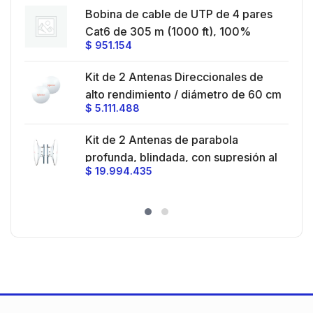
AWG, Uso en Interior, Para
Bobina de cable de UTP de 4 pares
Aplicaciones de Voz, Datos y Video
o
Cat6 de 305 m (1000 ft), 100%
$
951.154
Cobre, LDPE Resistente a rayos UV,
Color Negro, 24 AWG, Uso en
Kit de 2 Antenas Direccionales de
Exterior, Para Aplicaciones de Voz,
z /
alto rendimiento / diámetro de 60 cm
Datos y Video
$
5.111.488
o.
/ 4.9-6.4 GHz / Ganancia 30 dBi /
SLANT de 45 ° y 90 ° / Ideal para 30
Kit de 2 Antenas de parabola
km / Conector N-Hembra / Montaje y
e
profunda, blindada, con supresión al
jumpers incluidos.
$
19.994.435
ruido de 4 ft, 5.9-7.2 GHz, Ganancia
l
36 dBi con SLANT de 45 ° y 90 °,
ideal para hasta 80 km, Conectores
N-hembra, montaje con alineación
milimétrica.