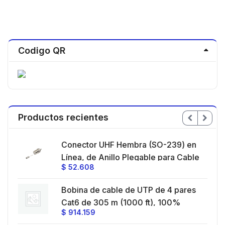
Codigo QR
Productos recientes
Conector UHF Hembra (SO-239) en
e 4
Línea, de Anillo Plegable para Cable
$
52.608
con
RG-58/U, RG-142/U, Níquel/ Plata/
Delrin.
Bobina de cable de UTP de 4 pares
ra,
e
Cat6 de 305 m (1000 ft), 100%
a.
$
914.159
/
Cobre, PVC ROHS, Color Azul, 24