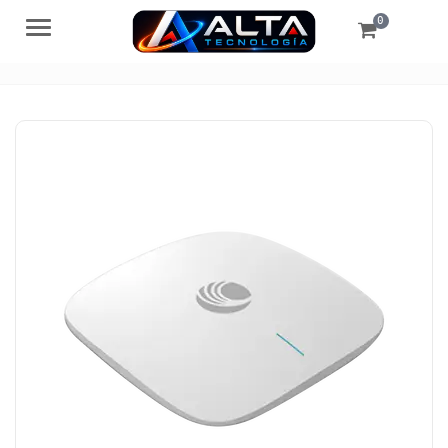
0
Menú