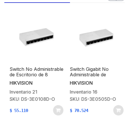
Switch No Administrable
Switch Gigabit No
de Escritorio de 8
Administrable de
C
Puertos / Fast Ethernet
Escritorio con 5 puertos
HIKVISION
HIKVISION
10 / 100 Mbps / Diseño
10 / 100 / 1000 Mbps /
Compacto y Estetico
Diseño Compacto y
Inventario
21
Inventario
16
Estetico
SKU: DS-3E0108D-O
SKU: DS-3E0505D-O
$
55.110
$
70.524