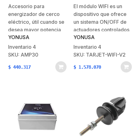
Energizador
Energizadores
Accesorio para
El módulo WIFI es un
YONUSA/Aplicación sin
energizador de cerco
dispositivo que ofrece
costo/Activación
Remota de 4 salidas tipo
eléctrico, útil cuando se
un sistema ON/OFF de
Relay con alta
desea mayor potencia
actuadores controlados
capacidad.
YONUSA
YONUSA
de impacto o bien
de forma remota por
proteger un área
medio de nuestro
Inventario
4
Inventario
4
adicional a la ya
dispositivo móvil lo cual
SKU: AMP30
SKU: TARJET-WIFI-V2
instalada.Su diseño
nos permite darle un
$
440.317
$
1.578.070
electrónico integra
sinfín de usos al
además un filtro anti
dispositivo..* NOTA:
inducción que asegura
Puede hacer uso de
el buen funcionamiento
nuestra herramienta
y prolonga la vida del
‘CALCULADOR DE
energizador cuando
CERCOS
este…
ELECTRICOS’…