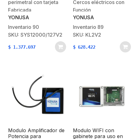
perimetral con tarjeta
Cercos eléctricos con
Fabricada
Función
YONUSA
YONUSA
con tecnologia SMT,
Encendido/Apagado/Panico
ideal para proteger
2 llaveros y 1
Inventario
90
Inventario
89
casas, condominios,
ReceptorGARANTIA DE
SKU: SYS12000/127V2
SKU: KL2V2
empresas y predios.
1 AÑO APARTIR DE SU
$
1.377.697
$
628.422
Ademas un super
FECHA DE
sistema disuasivo
ADQUISICION
mediante letreros de
Alto Voltaje y repulsivo
ya que genera una
descarga de más
de 12,000 Voltios sin
dañar al
intruso.Consumo…
Modulo Amplificador de
Modulo WIFI con
Potencia para
gabinete para uso en