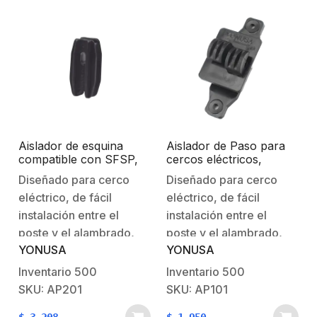
Aislador de esquina
Aislador de Paso para
compatible con SFSP,
cercos eléctricos,
con Gran Resistencia
resistente al clima
Diseñado para cerco
Diseñado para cerco
Mecánica y alta
extremo.
eléctrico, de fácil
eléctrico, de fácil
resistencia a climas
extremos
instalación entre el
instalación entre el
poste y el alambrado,
poste y el alambrado,
YONUSA
YONUSA
Materiales Polipropileno
Materiales Polipropileno
y
y policarbonato. -Muy
Inventario
500
Inventario
500
policarbonato.Recomendado
durable, alta resistencia
SKU: AP201
SKU: AP101
usar con gancho Tensor
al medio ambiente.-