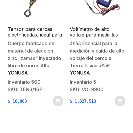
ambiente, protección
contra rayos UV,…
Tensor para cercas
Voltímetro de alto
electrificadas, ideal para
voltaje para medir las
mantener siempre una
lineas del cerco
Cuerpo fabricado en
â£â£ Esencial para la
Tensión Efectiva.
eléctrico.
material de aleación
medición y caída de alto
zinc "zamac" inyectado
voltaje del cerco a
libre de poros.Alta
Tierra Física.â£â£
YONUSA
YONUSA
resistencia a la
Circuito de variación de
corrosión y el medio
impedancia, para la
Inventario
500
Inventario
5
ambiente por su
correcta evaluación del
SKU: TEN3/16Z
SKU: VOL9900
acabado tropicalizado
Voltaje contra
$
10.003
$
1.827.513
electrolítico
Tierra.â£â£ Rango de
brillante.Armellas y
Operación en voltaje
gancho fabricado en
200 a 9,900V.â£â£
material de alambre
Frecuencia de
pulido calibre 10 y
operación y medición