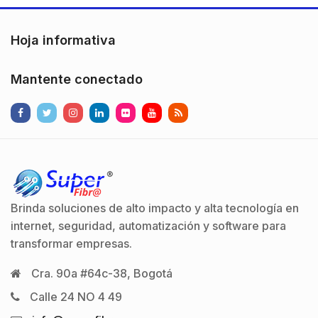
cuerda UNC Cromo duro
1Hz a 8Hz.â£â£
de 18
Gabinete…
Hoja informativa
milésimas.Resistencia
a…
Mantente conectado
Brinda soluciones de alto impacto y alta tecnología en
internet, seguridad, automatización y software para
transformar empresas.
Cra. 90a #64c-38, Bogotá
Calle 24 NO 4 49