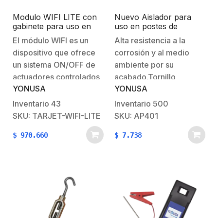
Modulo WIFI LITE con
Nuevo Aislador para
gabinete para uso en
uso en postes de
Energizadores YONUSA
Cercos Eléctricos 3 en 1
El módulo WIFI es un
Alta resistencia a la
/ Aplicación sin costo /
(Paso, Esquina y
dispositivo que ofrece
corrosión y al medio
Botón de Pánico/ 1
Tensor)
Salida Propósito
un sistema ON/OFF de
ambiente por su
General
actuadores controlados
acabado.Tornillo
YONUSA
YONUSA
de forma remota por
tropicalizado
medio de nuestro
electrolítico (diametro
Inventario
43
Inventario
500
dispositivo móvil lo cual
1/4").Resistencia a la
SKU: TARJET-WIFI-LITE
SKU: AP401
nos permite darle un
tensión aprox. 70kgs –
$
970.660
$
7.738
sinfín de usos al
120kgs.Diseñado para
dispositivo..* NOTA:
cerco eléctrico, de facil
Puede hacer uso de
instalación entre poste y
nuestra herramienta
el alambrado.Materiales:
‘CALCULADOR DE
Polipropileno y
CERCOS
policarbonato,
ELECTRICOS’…
durabilidad al medio