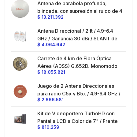
en
Antena de parabola profunda,
ble
blindada, con supresión al ruido de 4
$
13.211.392
/
ft, 5.9-7.2 GHz, Ganancia 36 dBi con
SLANT de 45 ° y 90 °, ideal para
es
Antena Direccional / 2 ft / 4.9-6.4
hasta 80 km, Conectores N-hembra,
GHz / Ganancia 30 dBi / SLANT de
montaje con alineación milimétrica.
$
4.064.642
45 ° y 90 ° / Conector N-Hembra /
Montaje y jumpers incluidos.
es
Carrete de 4 km de Fibra Óptica
eo
Aérea (ADSS) G.652D, Monomodo
$
18.055.821
V,
de 24 Hilos, Exterior, Span 200,
Loose Tube
Juego de 2 Antena Direccionales
z,
0 cm
para radio C5x y B5x / 4.9-6.4 GHz /
$
2.666.581
Ganancia 27 dBi / Montaje incluido.
 30
Kit de Videoportero TurboHD con
e y
 al
Pantalla LCD a Color de 7" / Frente
$
810.259
ia
de Calle para Exterior de
Policarbonato / 720p (1 Megapíxel