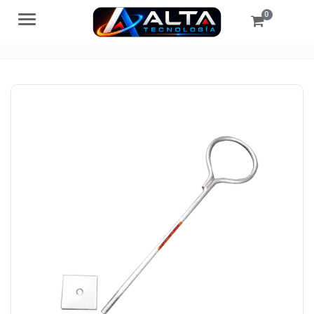
0
Menú