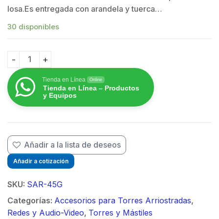
losa.Es entregada con arandela y tuerca…
30 disponibles
Ancla de Losa o Pared de 65 cm. de 3/4" de Grosor Gal
Tienda en Línea
Online
Tienda en Línea – Productos
y Equipos
$
Añadir a la lista de deseos
Añadir a cotización
SKU:
SAR-45G
Categorías:
Accesorios para Torres Arriostradas
,
Redes y Audio-Video
,
Torres y Mástiles