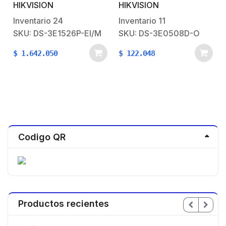
PUERTOS GIGABIT
Escritorio de 8 Puertos
HIKVISION
HIKVISION
POE+ / 1 PUERTO
10 / 100 / 1000 Mbps /
GIGABIT UPLINK / 1
Diseño Compacto y
Inventario
24
Inventario
11
PUERTO SFP / 230
Estetico
SKU: DS-3E1526P-EI/M
SKU: DS-3E0508D-O
a
WATTS TOTAL
$
1.642.050
$
122.048
Codigo QR
Productos recientes