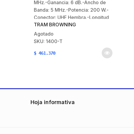
MHz.-Ganancia: 6 dB.-Ancho de
Banda: 5 MHz.-Potencia: 200 W.-
Conector: UHF Hembra.-Longitud
TRAM BROWNING
Máxima: 3m.-Resistencia al viento:
193 km/h.
Agotado
SKU: 1400-T
$
461.370
Hoja informativa