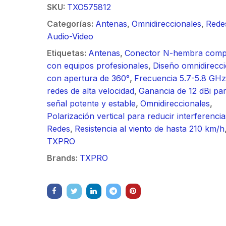
/ Ideal para
90 ° 
SKU:
TXO575812
o
Vide
sión al ruido
Color de 7" /
supre
m / Conector
30 k
Categorías:
Antenas
,
Omnidireccionales
,
Rede
ft, 5.9-7.2
Frente de Calle
de 4 f
mbra /
N-He
Audio-Video
 Ganancia 36
para Exterior de
GHz,
aje y jumpers
Monta
con SLANT de
Policarbonato /
dBi 
Etiquetas:
Antenas
,
Conector N-hembra compa
idos.
inclu
y 90 °, ideal
720p (1 Megapíxel
45 ° 
con equipos profesionales
,
Diseño omnidirecci
 hasta 80 km,
)130° de Visión
para 
con apertura de 360°
,
Frecuencia 5.7-5.8 GHz
ctores N-
(Gran Angular)
Cone
redes de alta velocidad
,
Ganancia de 12 dBi pa
ra, montaje
hemb
señal potente y estable
,
Omnidireccionales
,
alineación
con a
Polarización vertical para reducir interferencia
étrica.
milim
Redes
,
Resistencia al viento de hasta 210 km/h
TXPRO
Brands:
TXPRO