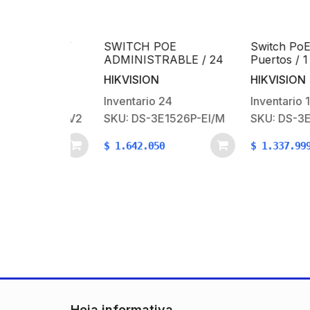
it PoE+ /
SWITCH POE
Switch PoE Giga
able / 4
ADMINISTRABLE / 24
Puertos / 1 × Gi
100/ Mbps
PUERTOS GIGABIT
RJ45 / 1 × Gigab
HIKVISION
HIKVISION
rto 10/100
POE+ / 1 PUERTO
óptica
 / 35 W
GIGABIT UPLINK / 1
Inventario
24
Inventario
13
PUERTO SFP / 230
105PEI/MV2
SKU: DS-3E1526P-EI/M
SKU: DS-3E1518
WATTS TOTAL
$
1.642.050
$
1.337.999
Hoja informativa