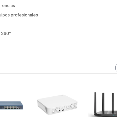
erencias
ipos profesionales
e 360°