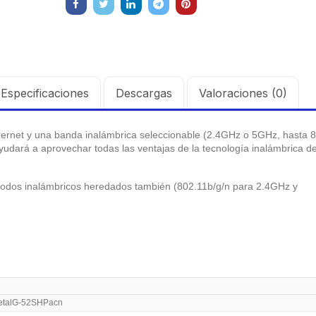
Videoportero
Ganancia 27 dBi /
$
810.259
TurboHD con
Montaje incluido.
Pantalla LCD a
Color de 7" /
Frente de Calle
para Exterior de
Especificaciones
Descargas
Valoraciones (0)
Policarbonato /
720p (1 Megapíxel
hernet y una banda inalámbrica seleccionable (2.4GHz o 5GHz, hasta 
)130° de Visión
ayudará a aprovechar todas las ventajas de la tecnología inalámbrica d
(Gran Angular)
modos inalámbricos heredados también (802.11b/g/n para 2.4GHz y
talG-52SHPacn