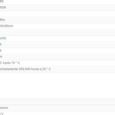
BE
9556
MHz
60x38mm
erOS
B
B
SH
 C hasta 70 ° C
ximadamente 200.000 horas a 25 ° C
pasivo
0 V