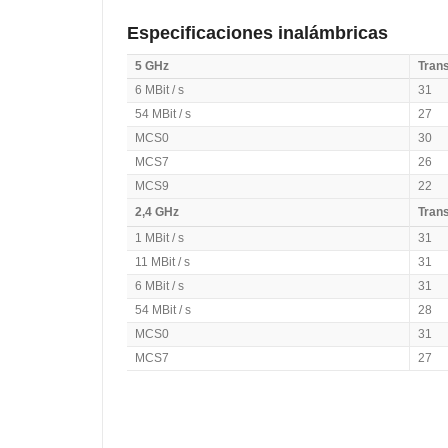
Especificaciones inalámbricas
5 GHz
Trans
6 MBit / s
31
54 MBit / s
27
MCS0
30
MCS7
26
MCS9
22
2,4 GHz
Trans
1 MBit / s
31
11 MBit / s
31
6 MBit / s
31
54 MBit / s
28
MCS0
31
MCS7
27