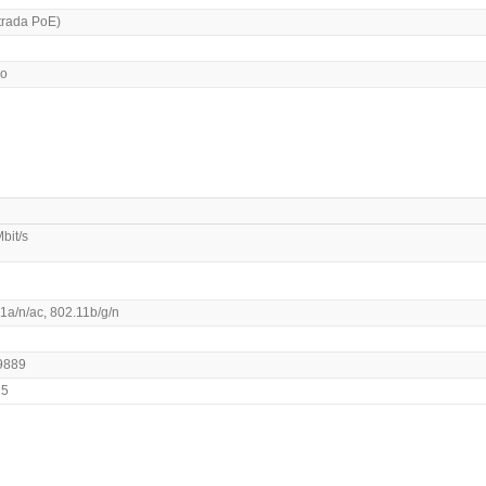
trada PoE)
vo
bit/s
1a/n/ac, 802.11b/g/n
9889
 5