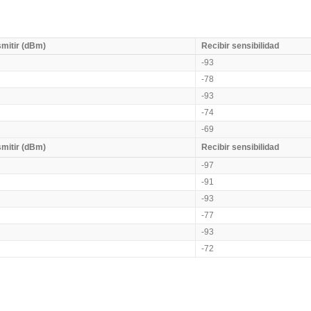
mitir (dBm)
Recibir sensibilidad
-93
-78
-93
-74
-69
mitir (dBm)
Recibir sensibilidad
-97
-91
-93
-77
-93
-72