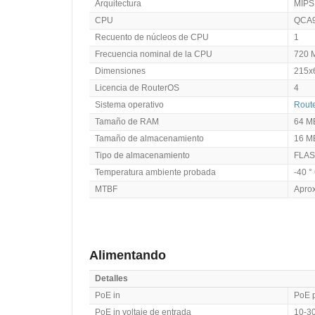
Arquitectura
MIPS
CPU
QCA
Recuento de núcleos de CPU
1
Frecuencia nominal de la CPU
720 
Dimensiones
215x
Licencia de RouterOS
4
Sistema operativo
Rout
Tamaño de RAM
64 M
Tamaño de almacenamiento
16 M
Tipo de almacenamiento
FLA
Temperatura ambiente probada
-40 °
MTBF
Apro
Alimentando
Detalles
PoE in
PoE 
PoE in voltaje de entrada
10-3