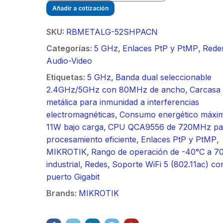
/ Ideal para
90 ° 
o
Vide
Añadir a cotización
sión al ruido
supre
m / Conector
30 k
ft, 5.9-7.2
de 4 f
mbra /
N-He
SKU:
RBMETALG-52SHPACN
 Ganancia 36
GHz,
aje y jumpers
Monta
Categorías:
5 GHz
,
Enlaces PtP y PtMP
,
Rede
con SLANT de
dBi 
idos.
inclu
Audio-Video
y 90 °, ideal
45 ° 
 hasta 80 km,
para 
Etiquetas:
5 GHz
,
Banda dual seleccionable
ctores N-
Cone
2.4GHz/5GHz con 80MHz de ancho
,
Carcasa
ra, montaje
hemb
metálica para inmunidad a interferencias
alineación
con a
electromagnéticas
,
Consumo energético máxi
étrica.
milim
Carrete de 4 km
11W bajo carga
,
CPU QCA9556 de 720MHz pa
de Fibra Óptica
procesamiento eficiente
,
Enlaces PtP y PtMP
,
$
18.055.821
Aérea (ADSS)
MIKROTIK
,
Rango de operación de -40°C a 7
G.652D,
industrial
,
Redes
,
Soporte WiFi 5 (802.11ac) co
Juego de 2
Monomodo de 24
puerto Gigabit
Antena
Hilos, Exterior,
$
2.666.581
Brands:
MIKROTIK
Direccionales para
Span 200, Loose
radio C5x y B5x /
Tube
Kit de
4.9-6.4 GHz /