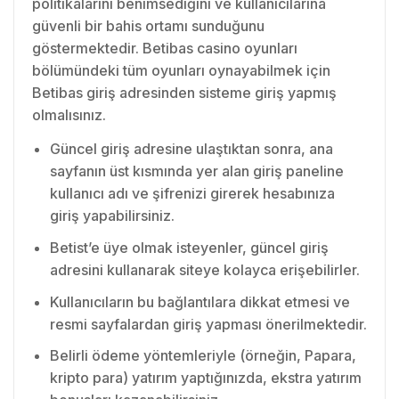
politikalarını benimsediğini ve kullanıcılarına
güvenli bir bahis ortamı sunduğunu
göstermektedir. Betibas casino oyunları
bölümündeki tüm oyunları oynayabilmek için
Betibas giriş adresinden sisteme giriş yapmış
olmalısınız.
Güncel giriş adresine ulaştıktan sonra, ana
sayfanın üst kısmında yer alan giriş paneline
kullanıcı adı ve şifrenizi girerek hesabınıza
giriş yapabilirsiniz.
Betist’e üye olmak isteyenler, güncel giriş
adresini kullanarak siteye kolayca erişebilirler.
Kullanıcıların bu bağlantılara dikkat etmesi ve
resmi sayfalardan giriş yapması önerilmektedir.
Belirli ödeme yöntemleriyle (örneğin, Papara,
kripto para) yatırım yaptığınızda, ekstra yatırım