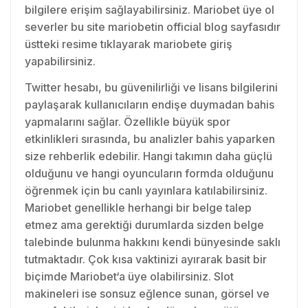
bilgilere erişim sağlayabilirsiniz. Mariobet üye ol
severler bu site mariobetin official blog sayfasıdır
üstteki resime tıklayarak mariobete giriş
yapabilirsiniz.
Twitter hesabı, bu güvenilirliği ve lisans bilgilerini
paylaşarak kullanıcıların endişe duymadan bahis
yapmalarını sağlar. Özellikle büyük spor
etkinlikleri sırasında, bu analizler bahis yaparken
size rehberlik edebilir. Hangi takımın daha güçlü
olduğunu ve hangi oyuncuların formda olduğunu
öğrenmek için bu canlı yayınlara katılabilirsiniz.
Mariobet genellikle herhangi bir belge talep
etmez ama gerektiği durumlarda sizden belge
talebinde bulunma hakkını kendi bünyesinde saklı
tutmaktadır. Çok kısa vaktinizi ayırarak basit bir
biçimde Mariobet‘a üye olabilirsiniz. Slot
makineleri ise sonsuz eğlence sunan, görsel ve