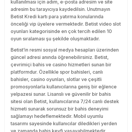
kullanılması için adım, e-posta adresim ve site
adresim bu tarayıcıya kaydedilsin. Unutmayın
Betist Kredi kartı para yatırma konularında
önceliği vip üyelere vermektedir. Betist video slot
oyunları kategorisinde en çok tercih edilen 10
oyun sıralaması şu şekilde oluşmaktadır.
Betist’in resmi sosyal medya hesapları üzerinden
güncel adresi anında öğrenebilirsiniz. Betist,
çevrimiçi bahis ve casino hizmetleri sunan bir
platformdur. Özellikle spor bahisleri, canlı
bahisler, casino oyunları, slotlar ve çeşitli
promosyonlarla kullanıcılarına geniş bir eğlence
yelpazesi sunar. Lisanslı ve güvenilir bir bahis
sitesi olan Betist, kullanıcılarına 7/24 canlı destek
hizmeti sunarak sorunsuz bir bahis deneyimi
sağlamayı hedeflemektedir. Mobil uyumlu
tasarımı sayesinde kullanıcılar diledikleri yerden
ve zamanda bahis keyfi yaşayabilmektedir.