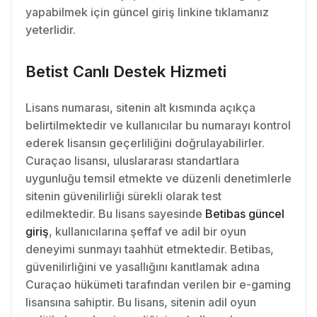
yapabilmek için güncel giriş linkine tıklamanız
yeterlidir.
Betist Canlı Destek Hizmeti
Lisans numarası, sitenin alt kısmında açıkça
belirtilmektedir ve kullanıcılar bu numarayı kontrol
ederek lisansın geçerliliğini doğrulayabilirler.
Curaçao lisansı, uluslararası standartlara
uygunluğu temsil etmekte ve düzenli denetimlerle
sitenin güvenilirliği sürekli olarak test
edilmektedir. Bu lisans sayesinde
Betibas güncel
giriş
, kullanıcılarına şeffaf ve adil bir oyun
deneyimi sunmayı taahhüt etmektedir. Betibas,
güvenilirliğini ve yasallığını kanıtlamak adına
Curaçao hükümeti tarafından verilen bir e-gaming
lisansına sahiptir. Bu lisans, sitenin adil oyun