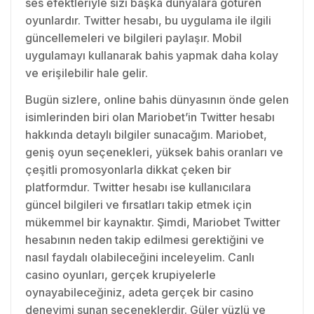
ses efektleriyle sizi başka dünyalara götüren
oyunlardır. Twitter hesabı, bu uygulama ile ilgili
güncellemeleri ve bilgileri paylaşır. Mobil
uygulamayı kullanarak bahis yapmak daha kolay
ve erişilebilir hale gelir.
Bugün sizlere, online bahis dünyasının önde gelen
isimlerinden biri olan Mariobet’in Twitter hesabı
hakkında detaylı bilgiler sunacağım. Mariobet,
geniş oyun seçenekleri, yüksek bahis oranları ve
çeşitli promosyonlarla dikkat çeken bir
platformdur. Twitter hesabı ise kullanıcılara
güncel bilgileri ve fırsatları takip etmek için
mükemmel bir kaynaktır. Şimdi, Mariobet Twitter
hesabının neden takip edilmesi gerektiğini ve
nasıl faydalı olabileceğini inceleyelim. Canlı
casino oyunları, gerçek krupiyelerle
oynayabileceğiniz, adeta gerçek bir casino
deneyimi sunan seçeneklerdir. Güler yüzlü ve