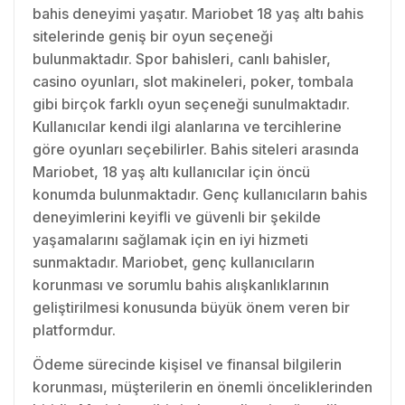
bahis deneyimi yaşatır. Mariobet 18 yaş altı bahis
sitelerinde geniş bir oyun seçeneği
bulunmaktadır. Spor bahisleri, canlı bahisler,
casino oyunları, slot makineleri, poker, tombala
gibi birçok farklı oyun seçeneği sunulmaktadır.
Kullanıcılar kendi ilgi alanlarına ve tercihlerine
göre oyunları seçebilirler. Bahis siteleri arasında
Mariobet, 18 yaş altı kullanıcılar için öncü
konumda bulunmaktadır. Genç kullanıcıların bahis
deneyimlerini keyifli ve güvenli bir şekilde
yaşamalarını sağlamak için en iyi hizmeti
sunmaktadır. Mariobet, genç kullanıcıların
korunması ve sorumlu bahis alışkanlıklarının
geliştirilmesi konusunda büyük önem veren bir
platformdur.
Ödeme sürecinde kişisel ve finansal bilgilerin
korunması, müşterilerin en önemli önceliklerinden