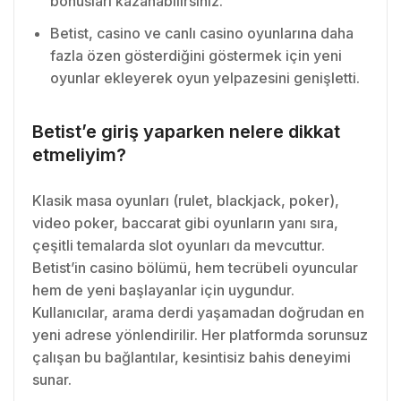
bonusları kazanabilirsiniz.
Betist, casino ve canlı casino oyunlarına daha
fazla özen gösterdiğini göstermek için yeni
oyunlar ekleyerek oyun yelpazesini genişletti.
Betist’e giriş yaparken nelere dikkat
etmeliyim?
Klasik masa oyunları (rulet, blackjack, poker),
video poker, baccarat gibi oyunların yanı sıra,
çeşitli temalarda slot oyunları da mevcuttur.
Betist’in casino bölümü, hem tecrübeli oyuncular
hem de yeni başlayanlar için uygundur.
Kullanıcılar, arama derdi yaşamadan doğrudan en
yeni adrese yönlendirilir. Her platformda sorunsuz
çalışan bu bağlantılar, kesintisiz bahis deneyimi
sunar.