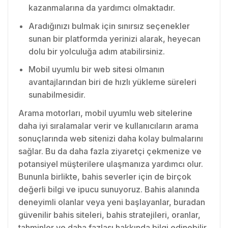
kazanmalarına da yardımcı olmaktadır.
Aradığınızı bulmak için sınırsız seçenekler
sunan bir platformda yerinizi alarak, heyecan
dolu bir yolculuğa adım atabilirsiniz.
Mobil uyumlu bir web sitesi olmanın
avantajlarından biri de hızlı yükleme süreleri
sunabilmesidir.
Arama motorları, mobil uyumlu web sitelerine
daha iyi sıralamalar verir ve kullanıcıların arama
sonuçlarında web sitenizi daha kolay bulmalarını
sağlar. Bu da daha fazla ziyaretçi çekmenize ve
potansiyel müşterilere ulaşmanıza yardımcı olur.
Bununla birlikte, bahis severler için de birçok
değerli bilgi ve ipucu sunuyoruz. Bahis alanında
deneyimli olanlar veya yeni başlayanlar, buradan
güvenilir bahis siteleri, bahis stratejileri, oranlar,
tahminler ve daha fazlası hakkında bilgi edinebilir.