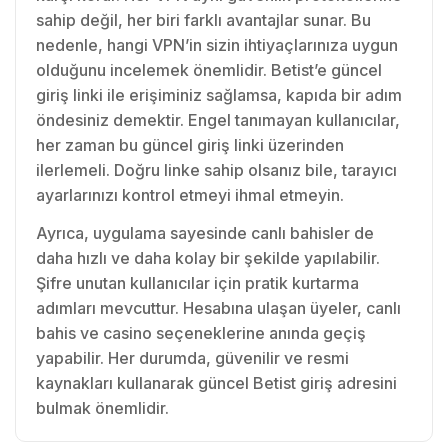
sahip değil, her biri farklı avantajlar sunar. Bu
nedenle, hangi VPN’in sizin ihtiyaçlarınıza uygun
olduğunu incelemek önemlidir. Betist’e güncel
giriş linki ile erişiminiz sağlamsa, kapıda bir adım
öndesiniz demektir. Engel tanımayan kullanıcılar,
her zaman bu güncel giriş linki üzerinden
ilerlemeli. Doğru linke sahip olsanız bile, tarayıcı
ayarlarınızı kontrol etmeyi ihmal etmeyin.
Ayrıca, uygulama sayesinde canlı bahisler de
daha hızlı ve daha kolay bir şekilde yapılabilir.
Şifre unutan kullanıcılar için pratik kurtarma
adımları mevcuttur. Hesabına ulaşan üyeler, canlı
bahis ve casino seçeneklerine anında geçiş
yapabilir. Her durumda, güvenilir ve resmi
kaynakları kullanarak güncel Betist giriş adresini
bulmak önemlidir.