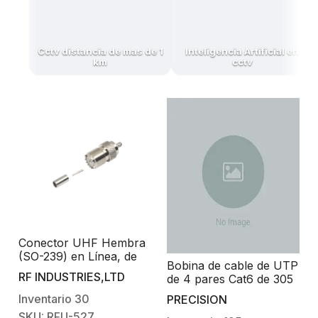
Cctv distancia de mas de 1
Inteligencia Artificial en
km
cctv
Conector UHF Hembra
(SO-239) en Línea, de
Bobina de cable de UTP
Anillo Plegable para
RF INDUSTRIES,LTD
de 4 pares Cat6 de 305
Cable RG-58/U, RG-
m (1000 ft), 100%
142/U, Níquel/ Plata/
Inventario
30
PRECISION
Cobre, PVC ROHS,
Delrin.
SKU: RFU-527