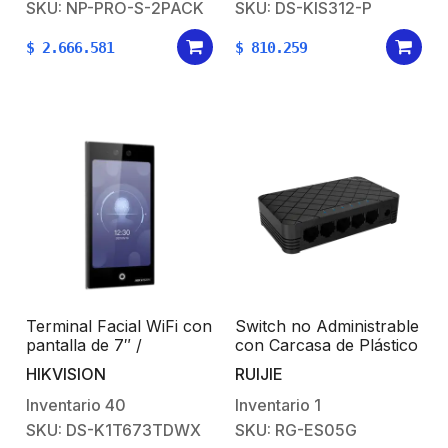
SKU: NP-PRO-S-2PACK
SKU: DS-KIS312-P
Megapíxel )130° de
Visión (Gran Angular)
$
2.666.581
$
810.259
Terminal Facial WiFi con
Switch no Administrable
pantalla de 7″ /
con Carcasa de Plástico
Protección IP65 /
de 5 Puertos
HIKVISION
RUIJIE
100,000 rostros y
10/100/1000 Mbps
500,000 tarjetas /
Inventario
40
Inventario
1
10,000 huellas con
SKU: DS-K1T673TDWX
SKU: RG-ES05G
módulo opcional / ISAPI