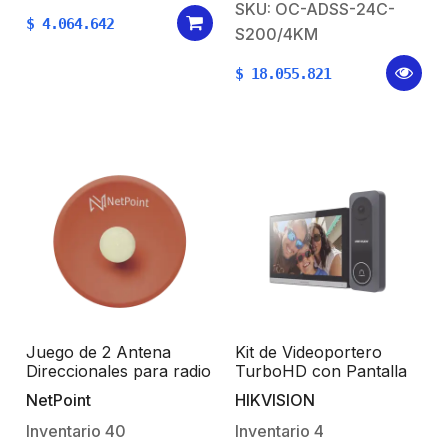
SKU: OC-ADSS-24C-
$
4.064.642
S200/4KM
$
18.055.821
Juego de 2 Antena
Kit de Videoportero
Direccionales para radio
TurboHD con Pantalla
C5x y B5x / 4.9-6.4 GHz
LCD a Color de 7″ /
NetPoint
HIKVISION
/ Ganancia 27 dBi /
Frente de Calle para
Montaje incluido.
Exterior de
Inventario
40
Inventario
4
Policarbonato / 720p (1