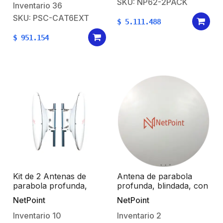
SKU: NP62-2PACK
a rayos UV, Color
Inventario
36
Ideal para 30 km /
Negro, 24 AWG, Uso en
Conector N-Hembra /
SKU: PSC-CAT6EXT
$
5.111.488
Exterior, Para
Montaje y jumpers
Aplicaciones de Voz,
incluidos.
$
951.154
Datos y Video
Kit de 2 Antenas de
Antena de parabola
parabola profunda,
profunda, blindada, con
blindada, con supresión
supresión al ruido de 4
NetPoint
NetPoint
al ruido de 4 ft, 5.9-7.2
ft, 5.9-7.2 GHz,
GHz, Ganancia 36 dBi
Ganancia 36 dBi con
Inventario
10
Inventario
2