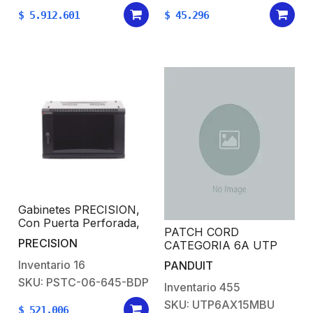
/ ISUP 5.0
$
5.912.601
$
45.296
Gabinetes PRECISION,
Con Puerta Perforada,
PATCH CORD
de 19in, 6UR, 450mm
PRECISION
CATEGORIA 6A UTP
de Profundidad, Color
Negro
Inventario
16
PANDUIT
SKU: PSTC-06-645-BDP
Inventario
455
SKU: UTP6AX15MBU
$
521.006