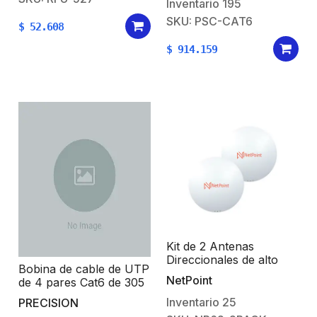
Color Azul, 24 AWG,
Inventario
195
Uso en Interior, Para
SKU: PSC-CAT6
$
52.608
Aplicaciones de Voz,
Datos y Video
$
914.159
Kit de 2 Antenas
Direccionales de alto
Bobina de cable de UTP
rendimiento / diámetro
NetPoint
de 4 pares Cat6 de 305
de 60 cm / 4.9-6.4 GHz
m (1000 ft), 100%
/ Ganancia 30 dBi /
Inventario
25
PRECISION
Cobre, LDPE Resistente
SLANT de 45 ° y 90 ° /