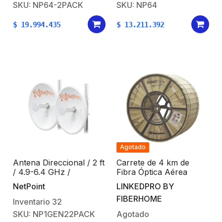
con SLANT de 45 ° y
SLANT de 45 ° y 90 °,
SKU: NP64-2PACK
SKU: NP64
90 °, ideal para hasta 80
ideal para hasta 80 km,
km, Conectores N-
Conectores N-hembra,
$
19.994.435
$
13.211.392
hembra, montaje con
montaje con alineación
alineación milimétrica.
milimétrica.
Agotado
Antena Direccional / 2 ft
Carrete de 4 km de
/ 4.9-6.4 GHz /
Fibra Óptica Aérea
Ganancia 30 dBi /
(ADSS) G.652D,
NetPoint
LINKEDPRO BY
SLANT de 45 ° y 90 ° /
Monomodo de 24 Hilos,
FIBERHOME
Conector N-Hembra /
Exterior, Span 200,
Inventario
32
Montaje y jumpers
Loose Tube
SKU: NP1GEN22PACK
Agotado
incluidos.