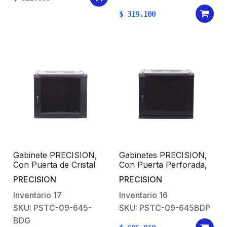
$
319.100
Gabinete PRECISION,
Gabinetes PRECISION,
Con Puerta de Cristal
Con Puerta Perforada,
Templado, de 19in, 9UR,
de 19in, 9UR, 450mm
PRECISION
PRECISION
450mm de Profundidad,
de Profundidad, Color
Color Negro
Negro
Inventario
17
Inventario
16
SKU: PSTC-09-645-
SKU: PSTC-09-645BDP
BDG