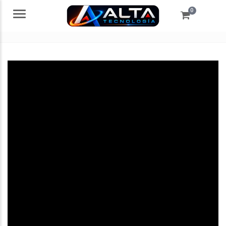
0
Menú