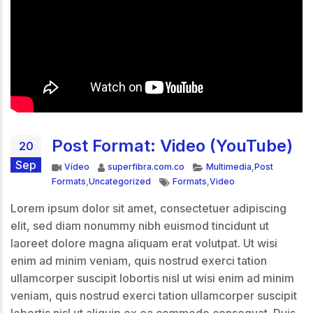
Post Format: Video (YouTube)
20
Sep
Formato
Autor
Categorías
Vídeo
superfibra.com.co
Multimedia
,
Post
Etiquetas
Formats
,
Uncategorized
Formats
,
Video
Lorem ipsum dolor sit amet, consectetuer adipiscing
elit, sed diam nonummy nibh euismod tincidunt ut
laoreet dolore magna aliquam erat volutpat. Ut wisi
enim ad minim veniam, quis nostrud exerci tation
ullamcorper suscipit lobortis nisl ut wisi enim ad minim
veniam, quis nostrud exerci tation ullamcorper suscipit