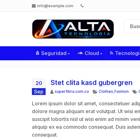
info@example.com
Seguridad
Cloud
Tecnologi
Stet clita kasd gubergren
20
Sep
Autor
Categorías
superfibra.com.co
Clothes
,
Fashion
Lorem ipsum dolor sit amet, consectetuer adip
dolore magna aliquam erat volutpat. Ut wisi e
suscipit lobortis nisl ut wisi enim ad minim ven
aliquip ex ea commodo consequat. Duis autem v
consequat.