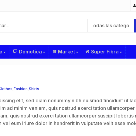
Todas las categoría
a
Domotica
Market
Super Fibra
Etiquetas
Clothes
,
Fashion
,
Shirts
iscing elit, sed diam nonummy nibh euismod tincidunt ut la
nim ad minim veniam, quis nostrud exerci tation ullamcorper
iam, quis nostrud exerci tation ullamcorper suscipit lobortis n
el eum iriure dolor in hendrerit in vulputate velit esse mol