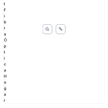
Internet residencial
,
Internet residencial
,
Internet
residencial
,
Soporte 24/7
,
Velocidad
,
Velocidad
,
Velocidad
,
WiFi 5G