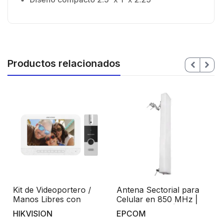
Productos relacionados
Kit de Videoportero /
Antena Sectorial para
Manos Libres con
Celular en 850 MHz |
Pantalla LCD a Color de
806-960 MHz | 18 dBi
HIKVISION
EPCOM
7″
de Ganancia. Antena de