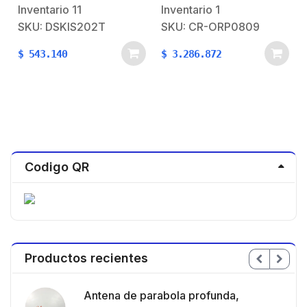
Servicio que se utiliza
Inventario
11
Inventario
1
para los amplificadores
SKU: DSKIS202T
SKU: CR-ORP0809
de señal celular para
cubrir comunidades
$
543.140
$
3.286.872
alejadas.
Codigo QR
Productos recientes
en
Antena de parabola profunda,