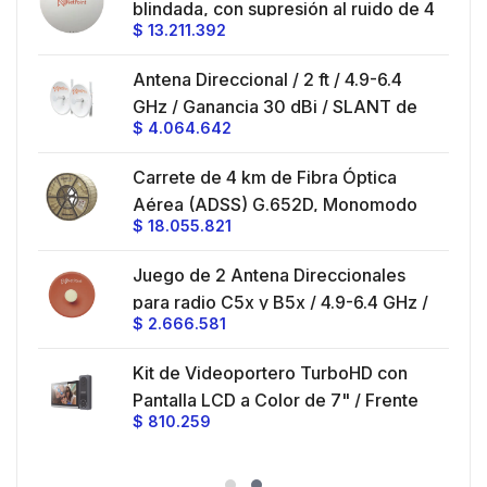
ble
blindada, con supresión al ruido de 4
$
13.211.392
/
ft, 5.9-7.2 GHz, Ganancia 36 dBi con
SLANT de 45 ° y 90 °, ideal para
es
Antena Direccional / 2 ft / 4.9-6.4
hasta 80 km, Conectores N-hembra,
GHz / Ganancia 30 dBi / SLANT de
montaje con alineación milimétrica.
$
4.064.642
45 ° y 90 ° / Conector N-Hembra /
Montaje y jumpers incluidos.
es
Carrete de 4 km de Fibra Óptica
eo
Aérea (ADSS) G.652D, Monomodo
$
18.055.821
V,
de 24 Hilos, Exterior, Span 200,
Loose Tube
Juego de 2 Antena Direccionales
z,
0 cm
para radio C5x y B5x / 4.9-6.4 GHz /
$
2.666.581
Ganancia 27 dBi / Montaje incluido.
 30
Kit de Videoportero TurboHD con
e y
 al
Pantalla LCD a Color de 7" / Frente
$
810.259
ia
de Calle para Exterior de
Policarbonato / 720p (1 Megapíxel
es
)130° de Visión (Gran Angular)