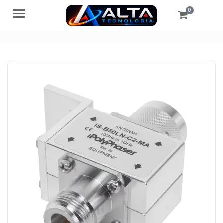
0
Menú