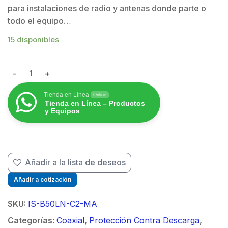
para instalaciones de radio y antenas donde parte o
todo el equipo…
15 disponibles
Protector RF Coaxial Para 10 a 1000 MHz Con Ceja Fr
Tienda en Línea
Online
Tienda en Línea – Productos
y Equipos
Añadir a la lista de deseos
Añadir a cotización
SKU:
IS-B50LN-C2-MA
Categorías:
Coaxial
,
Protección Contra Descarga
,