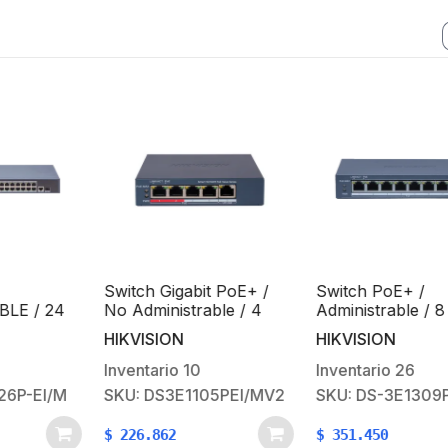
Switch Gigabit PoE+ /
Switch PoE+ /
E / 24
No Administrable / 4
Administrable / 8
BIT
Puertos 10/100/ Mbps
Puertos 10/100 Mb
HIKVISION
HIKVISION
TO
PoE+ / 1 Puerto 10/100
PoE+ / 1 Puerto 10
K / 1
Mbps Uplink / 35 W
Mbps Uplink / PoE
Inventario
10
Inventario
26
230
hasta 250 metros 
6P-EI/M
SKU: DS3E1105PEI/MV2
SKU: DS-3E1309P-
$
226.862
$
351.450