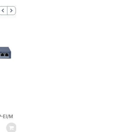
Switch PoE Gigabit de 16
Puertos / 1 × Gigabit
ps
RJ45 / 1 × Gigabit fibra
HIKVISION
0
óptica
Inventario
13
/ 60 W
EI/M
SKU: DS-3E1518P-EIV2
$
1.337.999