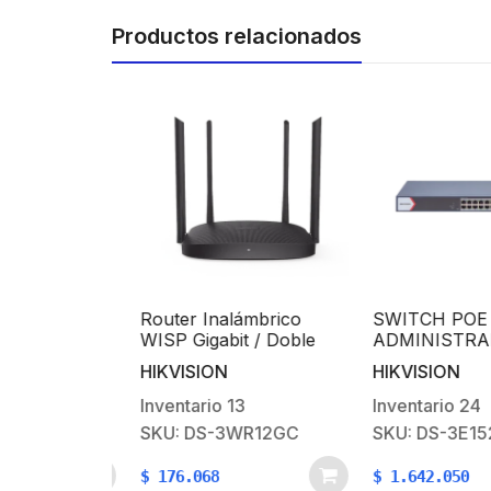
Productos relacionados
it No
Router Inalámbrico
SWITCH POE
e de
WISP Gigabit / Doble
ADMINISTRABL
e 8 Puertos
Banda AC (2.4 GHz y 5
PUERTOS GIGA
HIKVISION
HIKVISION
000 Mbps /
GHz) / Hasta 1200 Mbps
POE+ / 1 PUER
acto y
/ 4 Puertos 10/100/1000
GIGABIT UPLIN
Inventario
13
Inventario
24
Mbps / 4 Antenas
PUERTO SFP / 
0508D-O
SKU: DS-3WR12GC
SKU: DS-3E152
Externas
WATTS TOTAL
Omnidireccional de 5 dBi
$
176.068
$
1.642.050
/ Interior