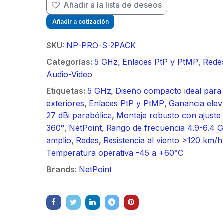
/ Ideal para
90 ° 
Añadir a la lista de deseos
o
Vide
sión al ruido
Color de 7" /
supre
m / Conector
30 k
Añadir a cotización
ft, 5.9-7.2
Frente de Calle
de 4 f
mbra /
N-He
 Ganancia 36
para Exterior de
GHz,
aje y jumpers
Monta
SKU:
NP-PRO-S-2PACK
con SLANT de
Policarbonato /
dBi 
idos.
inclu
y 90 °, ideal
720p (1 Megapíxel
45 ° 
Categorías:
5 GHz
,
Enlaces PtP y PtMP
,
Rede
 hasta 80 km,
)130° de Visión
para 
Audio-Video
ctores N-
(Gran Angular)
Cone
Etiquetas:
5 GHz
,
Diseño compacto ideal para
ra, montaje
hemb
exteriores
,
Enlaces PtP y PtMP
,
Ganancia elev
alineación
con a
27 dBi parabólica
,
Montaje robusto con ajuste
étrica.
milim
360°
,
NetPoint
,
Rango de frecuencia 4.9-6.4 
amplio
,
Redes
,
Resistencia al viento >120 km/h
Temperatura operativa -45 a +60°C
Brands:
NetPoint