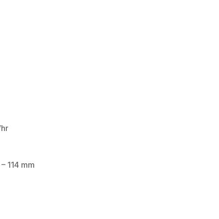
/hr
0 – 114 mm