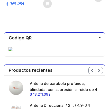
$
765.254
Codigo QR
Productos recientes
en
Antena de parabola profunda,
ble
blindada, con supresión al ruido de 4
$
13.211.392
/
ft, 5.9-7.2 GHz, Ganancia 36 dBi con
SLANT de 45 ° y 90 °, ideal para
es
Antena Direccional / 2 ft / 4.9-6.4
hasta 80 km, Conectores N-hembra,