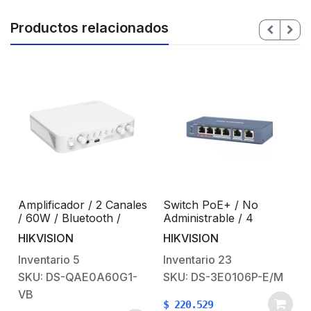
Productos relacionados
Amplificador / 2 Canales
Switch PoE+ / No
/ 60W / Bluetooth /
Administrable / 4
C
Entrada y Salida RCA /
Puertos 10/100 Mbps
HIKVISION
HIKVISION
USB / 1 Entrada
PoE+ (hasta 300 m) + 2
Micrófono / 24VCD
Puertos 10/100 Mbps
Inventario
5
Inventario
23
Uplink / 35 W
SKU: DS-QAE0A60G1-
SKU: DS-3E0106P-E/M
VB
$
220.529