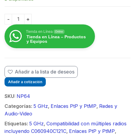
$
Antena de parabola profunda, blindada, con supresión 
Tienda en Línea
Online
Tienda en Línea – Productos
y Equipos
$
Añadir a la lista de deseos
Añadir a cotización
SKU:
NP64
Categorías:
5 GHz
,
Enlaces PtP y PtMP
,
Redes y
Audio-Video
Etiquetas:
5 GHz
,
Compatibilidad con múltiples radios
incluyendo C060940C121C
,
Enlaces PtP y PtMP
,