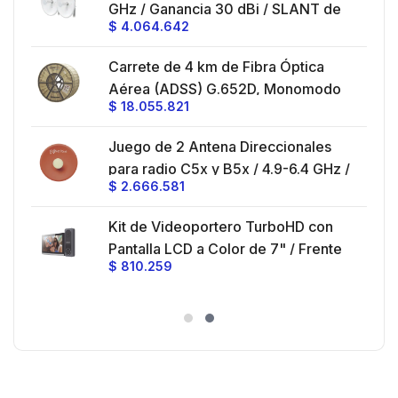
GHz / Ganancia 30 dBi / SLANT de
montaje con alineación milimétrica.
$
4.064.642
45 ° y 90 ° / Conector N-Hembra /
Montaje y jumpers incluidos.
es
Carrete de 4 km de Fibra Óptica
eo
Aérea (ADSS) G.652D, Monomodo
$
18.055.821
V,
de 24 Hilos, Exterior, Span 200,
Loose Tube
Juego de 2 Antena Direccionales
z,
0 cm
para radio C5x y B5x / 4.9-6.4 GHz /
$
2.666.581
Ganancia 27 dBi / Montaje incluido.
 30
Kit de Videoportero TurboHD con
e y
 al
Pantalla LCD a Color de 7" / Frente
$
810.259
ia
de Calle para Exterior de
Policarbonato / 720p (1 Megapíxel
es
)130° de Visión (Gran Angular)
n