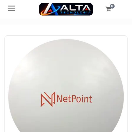
0
Menú