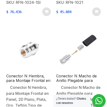
Hembra.Especial para
Ensamble: Pin
SKU: RFN-1024-1SI
SKU: RFN-1021
Cable: LMR-400, 9913,
Soldable.Cuerpo de
$
76.436
$
45.084
7810A, 8214, CNT-
Bronce:
400; RG8/U-SYS,
Plateado.Contacto
RFLASH-1113.Modo de
Central: Oro.Aislante
Ensamble:
Dieléctrico:
Rosca.Cuerpo de
Teflón.Montaje: Chasis
Bronce:
de 4 Perforaciones a 18
Plateado.Contacto
mm.
Central: Oro.Aislante
Dieléctrico: Teflón.
Conector N Hembra,
Conector N Macho de
para Montaje Frontal en
Anillo Plegable para
Panel, Doble D Plano,
7977A (RF-600), LMR-
Conector N Hembra,
Conector N Macho de
Plata/ Oro/ Teflón.
600, CNT-600.
para Montaje Frontal en
Anillo Plegable para
¿Tienes dudas?
Chatea
Panel, 2D Plano, Plata,
7977A (RF-600), LMR-
con nosotros
Oro, Teflón.Tipo de
600, CNT-600.â€‹Tipo