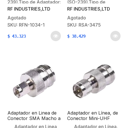
239).Tipo de Adaptador:
(SO-239).Tipo de
RF INDUSTRIES,LTD
RF INDUSTRIES,LTD
De Conector N Hembra
Adaptador: De Conector
a UHF Hembra (SO-
SMA Hembra a UHF
Agotado
Agotado
239).Modo de Montaje:
Hembra (SO-239).Modo
SKU: RFN-1034-1
SKU: RSA-3475
En Línea.Cuerpo de
de Montaje: En
$
43.323
$
38.429
Bronce:
Línea.Cuerpo de
Plateado.Contacto
Bronce:
Central: Oro.Aislante
Niquelado.Contacto
Dieléctrico: Teflón.
Central: Oro.Aislante
Dieléctrico: Teflón.
Adaptador en Linea de
Adaptador en Línea, de
Conector SMA Macho a
Conector Mini-UHF
N Hembra, Niquel/ Oro/
Macho a N Hembra,
Adaptador en Linea
Adaptador en Línea,