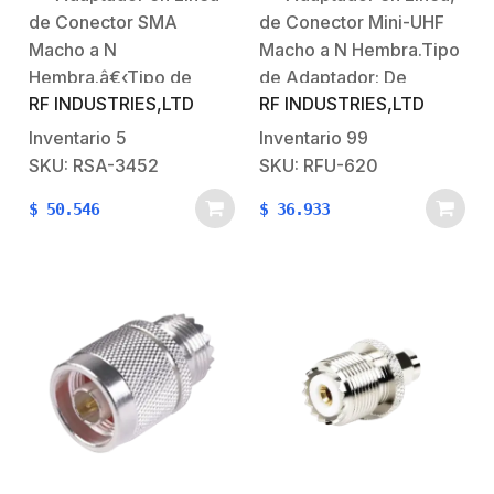
Teflón.
Níquel/ Oro/ Teflón.
de Conector SMA
de Conector Mini-UHF
Macho a N
Macho a N Hembra.Tipo
Hembra.â€‹Tipo de
de Adaptador: De
RF INDUSTRIES,LTD
RF INDUSTRIES,LTD
Adaptador: De Conector
Conector Mini UHF
SMA Macho a N
Macho a N
Inventario
5
Inventario
99
Hembra.Modo de
Hembra.Modo de
SKU: RSA-3452
SKU: RFU-620
Montaje: En
Montaje: En
$
50.546
$
36.933
linea.Cuerpo de Bronce:
Línea.Cuerpo de
Niquelado.Contacto
Bronce:
Central: Oro.Aislante
Niquelado.Contacto
Dieléctrico: Teflón.
Central: Oro.Aislante
Dieléctrico: Teflón.