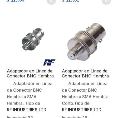
$
21.884
$
11.851
Montaje: En
Ohm.Cuerpo:
Línea.Cuerpo de
Niquelado.Contacto
Bronce:
Central: Oro.Aislante
Niquelado.Contacto
Dieléctrico:
Central:
Delrin.Aplicación: Audio
Plateado.Aislante
/ Video.Longitud: 25
Dieléctrico: Dap.
mm.
Adaptador en Línea de
Adaptador en Línea de
Conector BNC Hembra
Conector BNC Hembra
a SMA Hembra / Radios
a SMA Hembra Corto /
Adaptador en Línea
Adaptador en Línea
Portátil Kenwood,
Celulares Motorola,
de Conector BNC
de Conector BNC
Uniden, Níquel/ Oro/
Níquel/ Oro/ Teflón.
Teflón.
Hembra a SMA
Hembra a SMA Hembra
Hembra. Tipo de
Corto.Tipo de
RF INDUSTRIES,LTD
RF INDUSTRIES,LTD
Adaptador: De conector
Adaptador: De Conector
SMA Hembra a BNC
BNC Hembra a SMA
Inventario
32
Inventario
16