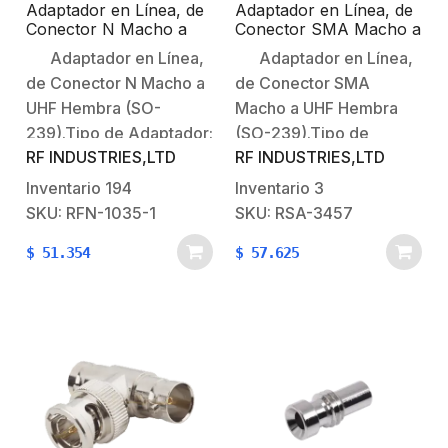
Adaptador en Línea, de
Adaptador en Línea, de
Conector N Macho a
Conector SMA Macho a
UHF Hembra (SO-239),
UHF Hembra (SO-239),
Adaptador en Línea,
Adaptador en Línea,
Plata/ Oro/ Teflón.
Níquel/ Oro/ Teflón.
de Conector N Macho a
de Conector SMA
UHF Hembra (SO-
Macho a UHF Hembra
239).Tipo de Adaptador:
(SO-239).Tipo de
RF INDUSTRIES,LTD
RF INDUSTRIES,LTD
De Conector N Macho a
Adaptador: De Conector
UHF Hembra (SO-
SMA Macho a UHF
Inventario
194
Inventario
3
239).Modo de Montaje:
Hembra (SO-239).Modo
SKU: RFN-1035-1
SKU: RSA-3457
En Línea.Cuerpo de
de Montaje: En
$
51.354
$
57.625
Bronce:
Línea.Cuerpo de
Plateado.Contacto
Bronce:
Central: Oro.Aislante
Niquelado.Contacto
Dieléctrico: Teflón.
Central: Oro.Aislante
Dieléctrico: Teflón.