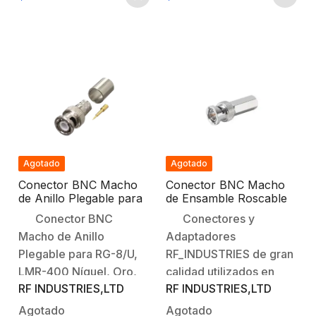
Dieléctrico:
de Bronce:
Teflón.*Pregunte por
Niquelado.Contacto
tiempo de entrega.
Central: Oro.Aislante
Dieléctrico: Delrin.
Agotado
Agotado
Conector BNC Macho
Conector BNC Macho
de Anillo Plegable para
de Ensamble Roscable
RG-8/U, LMR-400,
(Hex.) en Sentido de las
Conector BNC
Conectores y
9913, CNT-400, Níquel/
Manecillas de Reloj para
Macho de Anillo
Adaptadores
Oro/ Teflón.
Cable Coaxial RG-59/U,
Níquel/ Oro/ Delrin.
Plegable para RG-8/U,
RF_INDUSTRIES de gran
LMR-400 Níquel, Oro,
calidad utilizados en
RF INDUSTRIES,LTD
RF INDUSTRIES,LTD
Teflón.Tipo de
aplicaciones para cables
Conector: BNC
coaxiales.
Agotado
Agotado