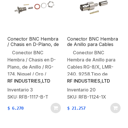
Conector BNC Hembra
Conector BNC Hembra
/ Chasis en D-Plano, de
de Anillo para Cables
Anillo / RG-174, Niquel /
RG-8/X, LMR-240,
Conector BNC
Conector BNC
Oro / Teflón.
9258, Níquel/ Oro/
Hembra / Chasis en D-
Hembra de Anillo para
Delrin.
Plano, de Anillo / RG-
Cables RG-8/X, LMR-
174, Niquel / Oro /
240, 9258.Tipo de
RF INDUSTRIES,LTD
RF INDUSTRIES,LTD
Teflón.Tipo de
Conector: BNC
Conector: BNC Hembra
Hembra.Especial para
Inventario
3
Inventario
20
Hermético.Modo de
Cable: RG-8/X, LMR-
SKU: RFB-1117-B-T
SKU: RFB-1124-1X
Ensamble: Anillo
240, 9258.Modo de
$
6.270
$
21.257
plegable para RG-
Ensamble: Anillo
174.Cuerpo de Bronce:
plegable.Cuerpo de
Niquelado.Contacto
Bronce: