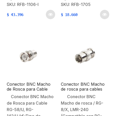
Macho.Especial para
Caracteristicas:Conector
SKU: RFB-1106-I
SKU: RFB-1705
Cable: RG-8/U, LMR-
BNC Macho, Roscable
$
43.396
$
18.660
400, CNT-400,
en Sentido de las
9913.Modo de
Manecillas del Reloj
Ensamble: Anillo
para Cable Coaxial RG-
plegable.Cuerpo de
59/U.Impedancia: 75
Bronce:
Ohm.Tipo de Conector:
Niquelado.Contacto
BNC Macho con Rosca
Central: Oro.Aislante
(Hex. de 9.5 mm).Modo
Dieléctrico: Teflón.
de Ensamble:…
Conector BNC Macho
Conector BNC Macho
de Rosca para Cable
de rosca para cables
RG-58/U, RG-142/U,
RG-8/X, LMR-240 o
Conector BNC Macho
Conector BNC
Níquel, Oro, Delrin. .
RG-59/U en 75 Ohm.
de Rosca para Cable
Macho de rosca / RG-
RG-58/U, RG-
8/X, LMR-240