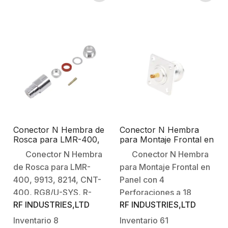
Bronce:
Dieléctrico: Teflón.
Plateado.Contacto
Central: Oro.Aislante
Dieléctrico: Teflón.
Conector N Hembra de
Conector N Hembra
Rosca para LMR-400,
para Montaje Frontal en
9913, 7810A, 8214,
Panel con 4
Conector N Hembra
Conector N Hembra
CNT-400, RG8/U-SYS,
Perforaciones a 18 mm,
de Rosca para LMR-
para Montaje Frontal en
R-FLASH-1113, Plata/
Plata/ Oro/ Teflón.
Oro/ Teflón.
400, 9913, 8214, CNT-
Panel con 4
400, RG8/U-SYS, R-
Perforaciones a 18
RF INDUSTRIES,LTD
RF INDUSTRIES,LTD
FLASH-1113.Tipo de
mm.Tipo de Conector: N
Conector: N
Hembra.Modo de
Inventario
8
Inventario
61