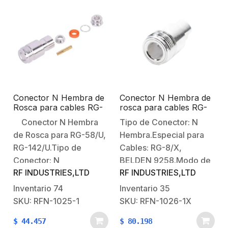
utilizar en cables
de Bronce:
BELDEN 9913, 7810A,
Plateado.Contacto
8214, Times LMR-400,
Central: Oro.Aislante
Commscope CNT-400
Dielectrico: Teflón.
ni Viakon RG8/U-SYS y R
FLASH-1113.
Conector N Hembra de
Conector N Hembra de
Rosca para cables RG-
rosca para cables RG-
58/U, RG-142/U.
8/X, BELDEN 9258.
Conector N Hembra
Tipo de Conector: N
de Rosca para RG-58/U,
Hembra.Especial para
RG-142/U.Tipo de
Cables: RG-8/X,
Conector: N
BELDEN 9258.Modo de
RF INDUSTRIES,LTD
RF INDUSTRIES,LTD
Hembra.Especial para
Ensamble:
Cables: RG-58/U, RG-
Rosca.Cuerpo de
Inventario
74
Inventario
35
142/U.Modo de
Bronce:
SKU: RFN-1025-1
SKU: RFN-1026-1X
Ensamble:
Plateado.Contacto
$
44.457
$
80.198
Rosca.Cuerpo de
Central: Oro.Aislante