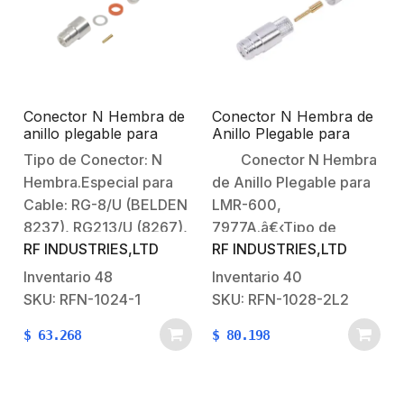
Central: Oro.Aislante
Dieléctrico: Teflón.
Conector N Hembra de
Conector N Hembra de
anillo plegable para
Anillo Plegable para
cables RG-8/U
Times LMR-600, Belden
Tipo de Conector: N
Conector N Hembra
(BELDEN 8237),
7977A (RF-600) o
Hembra.Especial para
de Anillo Plegable para
RG213/U (8267), RG214
Andrew CNT-600.
(8268).
Cable: RG-8/U (BELDEN
LMR-600,
8237), RG213/U (8267),
7977A.â€‹Tipo de
RF INDUSTRIES,LTD
RF INDUSTRIES,LTD
RG214 (8268).Modo de
Conector: N
Ensamble:
Hembra.Especial para
Inventario
48
Inventario
40
Rosca.Cuerpo de
Cable: TIMES LMR-
SKU: RFN-1024-1
SKU: RFN-1028-2L2
Bronce:
600, BELDEN 7977A,
$
63.268
$
80.198
Plateado.Contacto
ANDREW CNT-
Central: Oro.Aislante
600.Modo de Ensamble:
Dieléctrico: Teflón.*No
Anillo Plegable.Cuerpo