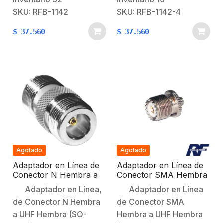
Hembra.Modo de
Hembra corto.Modo de
SKU: RFB-1142
SKU: RFB-1142-4
Montaje: En
Montaje: En
$
37.560
$
37.560
Linea.Cuerpo:
Linea.Cuerpo:
Niquelado.Contacto
Niquelado.Contacto
Central: Oro.Aislante
Central: Oro.Aislante
Dieléctrico:
Dieléctrico:
Teflón.Aplicación:
Teflón.Aplicación:
Uniden SPU48/ SPH58;
Celular (Motorola).
Kenwood G/ 80/ 160/
202/ 212/ 170.
Agotado
Agotado
Adaptador en Línea de
Adaptador en Línea de
Conector N Hembra a
Conector SMA Hembra
UHF Hembra (SO-239),
a UHF Hembra (SO-
Adaptador en Línea,
Adaptador en Línea
Plata/ Oro/ Teflón.
239), Níquel/ Oro/
de Conector N Hembra
de Conector SMA
Teflón.
a UHF Hembra (SO-
Hembra a UHF Hembra