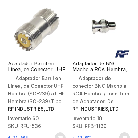
Adaptador Barril en
Adaptador de BNC
Línea, de Conector UHF
Macho a RCA Hembra,
Hembra (SO-239) a
Fono para Aplicaciones
Adaptador Barril en
Adaptador de
UHF Hembra (SO-239),
de Audio/Video,
Línea, de Conector UHF
conector BNC Macho a
Niquel/ Plata/ Dap.
Niquel/Oro/Delrin.
Hembra (SO-239) a UHF
RCA Hembra / fono.Tipo
Hembra (SO-239).Tipo
de Adaptador: De
RF INDUSTRIES,LTD
RF INDUSTRIES,LTD
de Adaptador: Barril, de
conector BNC Macho a
Conector UHF Hembra
RCA Hembra /
Inventario
60
Inventario
10
(SO-239) a UHF Hembra
Fono.Modo de Montaje:
SKU: RFU-536
SKU: RFB-1139
(SO-239).Modo de
En Linea.Impedancia: 50