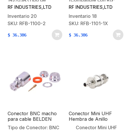
142/U.â€‹Tipo de
(Compatible con RG-
RF INDUSTRIES,LTD
RF INDUSTRIES,LTD
Conector: BNC
59/U). Tipo de
Macho.Especial para
Conector: BNC
Inventario
20
Inventario
18
Cable: RG-58/U, RG-
Macho.Especial para
SKU: RFB-1100-2
SKU: RFB-1101-1X
142/U.Modo de
Cable: RG-8/X, 9258,
$
36.306
$
36.306
Ensamble:
LMR-240.Compatible
Rosca.Cuerpo de
con cable: RG-59/U (75
Bronce:
Ohm). Modo de
Niquelado.Contacto
Ensamble:
Central: Oro.Aislante
Rosca.Cuerpo de
Dieléctrico: Delrin.
Bronce:
Niquelado.Contacto
Central:
Plateado.Aislante
Dieléctrico:
Delrin.Longitud: 28 mm.
Conector BNC macho
Conector Mini UHF
para cable BELDEN
Hembra de Anillo
9913, 7810A, 8214;
Plegable en Cables RG-
Tipo de Conector: BNC
Conector Mini UHF
ANDREW CNT-400;
58/U, RG-142/U, Níquel/