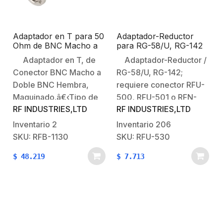
Adaptador en T para 50
Adaptador-Reductor
Ohm de BNC Macho a
para RG-58/U, RG-142
Doble BNC Hembra,
requiere conector RFU-
Adaptador en T, de
Adaptador-Reductor /
Maquinado, Níquel/
500, RFU-501 o RFN-
Conector BNC Macho a
RG-58/U, RG-142;
Oro/ Teflón.
1001-S.
Doble BNC Hembra,
requiere conector RFU-
Maquinado.â€‹Tipo de
500, RFU-501 o RFN-
RF INDUSTRIES,LTD
RF INDUSTRIES,LTD
Adaptador: T, de
1001-STipo de
Conector BNC Macho a
Conector: Adaptador /
Inventario
2
Inventario
206
Doble BNC
Reductor.Para Cables:
SKU: RFB-1130
SKU: RFU-530
Hembra.Modo de
RG-58, RG-142,
$
48.219
$
7.713
Montaje: Triple en
requiere conector RFU-
T.Impedancia: 50
500, RFU-501 o RFN-
Ohm.Cuerpo:
1001-S.Modo de
Niquelado.Contacto
Ensamble:
Central: Oro.Aislante
Roscable.Cuerpo de
Dieléctrico: Teflón.
Bronce: Niquelado.