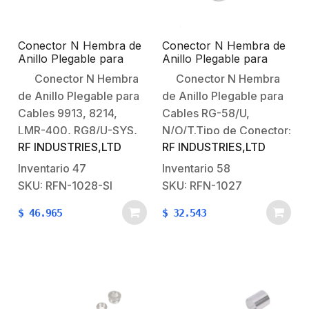
Conector N Hembra de
Conector N Hembra de
Anillo Plegable para
Anillo Plegable para
Cables 9913, 8214,
Cables RG-58/U,
Conector N Hembra
Conector N Hembra
LMR-400, RG8/U-SYS,
Níquel/ Oro/ Teflón.
de Anillo Plegable para
de Anillo Plegable para
RFLASH-1113, Plata/
Oro/ Teflón.
Cables 9913, 8214,
Cables RG-58/U,
LMR-400, RG8/U-SYS,
N/O/T.Tipo de Conector:
RF INDUSTRIES,LTD
RF INDUSTRIES,LTD
RFLASH-1113.Tipo de
N Hembra.Especial para
Conector: N
Cable: RG-58/U.Modo
Inventario
47
Inventario
58
Hembra.Especial para
de Ensamble: Anillo
SKU: RFN-1028-SI
SKU: RFN-1027
Cable: 7810A, 8214,
Plegable.Cuerpo de
$
46.965
$
32.543
LMR-400, RG8/U-SYS,
Bronce:
RFLASH-1113.Modo de
Niquelado.Contacto
Ensamble: Anillo
Central: Oro.Aislante
plegable.Cuerpo de
Dieléctrico: Teflón.
Bronce:
Plateado.Contacto