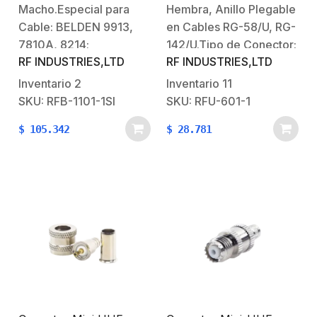
Macho.Especial para
Hembra, Anillo Plegable
SYSCOM RG8/U-SYS,
Plata/ Delrin.
RFLASH-1113
Cable: BELDEN 9913,
en Cables RG-58/U, RG-
7810A, 8214;
142/U.Tipo de Conector:
RF INDUSTRIES,LTD
RF INDUSTRIES,LTD
ANDREW CNT-
Mini UHF
400; RG8/U-SYS,
Hembra.Especial para
Inventario
2
Inventario
11
RFLASH-1113.Modo de
Cables: RG-58/U, RG-
SKU: RFB-1101-1SI
SKU: RFU-601-1
Ensamble:
142/U.Modo de
$
105.342
$
28.781
Rosca.Cuerpo de
Ensamble: Anillo
Bronce:
Plegable.Cuerpo de
Plateado.Contacto
Bronce:
Central: Oro.Aislante
Niquelado.Contacto
Dieléctrico: Teflón.
Central:
Plateado.Aislante
Dieléctrico: Delrin.