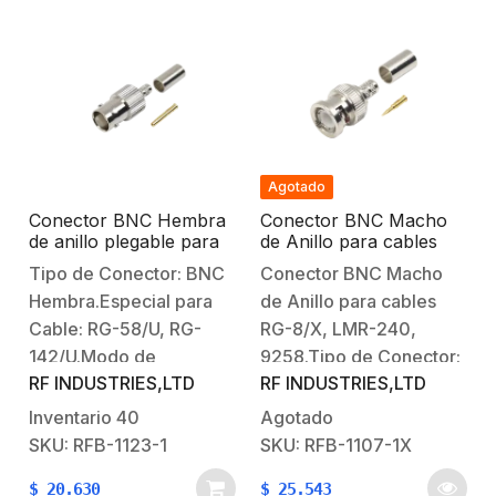
Central: Oro.Aislante
Niquelado.Contacto
Dieléctrico:
Central: Oro.Aislante
Teflón.Montaje:
Dieléctrico: Delrin.
Posterior de Chasis en D
Plano.
Agotado
Conector BNC Hembra
Conector BNC Macho
de anillo plegable para
de Anillo para cables
cable RG-58/U, RG-
RG-8/X, LMR-240,
Tipo de Conector: BNC
Conector BNC Macho
142/U.
9258.
Hembra.Especial para
de Anillo para cables
Cable: RG-58/U, RG-
RG-8/X, LMR-240,
142/U.Modo de
9258.Tipo de Conector:
RF INDUSTRIES,LTD
RF INDUSTRIES,LTD
Ensamble: Anillo
BNC Macho.Especial
plegable.Cuerpo de
para Cable: RG-8/X,
Inventario
40
Agotado
Bronce:
BELDEN 9258, LMR-
SKU: RFB-1123-1
SKU: RFB-1107-1X
Níquelado.Contacto
240.Modo de Ensamble:
$
20.630
$
25.543
Central: Oro.Aislante
Anillo plegable.Cuerpo