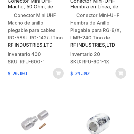
Conector Mini UHF
Conector Mini-UHF
Macho, 50 Ohm, de
Hembra en Línea, de
Anillo Plegable para
Anillo Plegable para
Conector Mini UHF
Conector Mini-UHF
Cables RG-58/U, RG-
Cable Coaxial RG-8/X,
Macho de anillo
Hembra de Anillo
142/U,
9258, LMR-240, Níquel/
Niquel/Oro/Delrin.
Plata/ Teflón.
plegable para cables
Plegable para RG-8/X,
RG-58/U, RG-142/U.Tipo
LMR-240.Tipo de
RF INDUSTRIES,LTD
RF INDUSTRIES,LTD
de Conector: Mini UHF
Conector: Mini-UHF
Macho.Especial para
Hembra.Especial para
Inventario
400
Inventario
20
Cables: RG-58/U, RG-
Cable: RG-8/X, LMR-
SKU: RFU-600-1
SKU: RFU-601-1X
142/U.Modo de
240, BELDEN
$
20.003
$
24.392
Ensamble: Anillo
9258.Modo de
Plegable.Cuerpo de
Ensamble: Anillo
Bronce:
Plegable.Cuerpo de
Niquelado.Contacto
Bronce:
Central: Oro.Aislante
Niquelado.Contacto
Dieléctrico: Delrin.
Central:
Plateado.Aislante
Dieléctrico: Teflón.