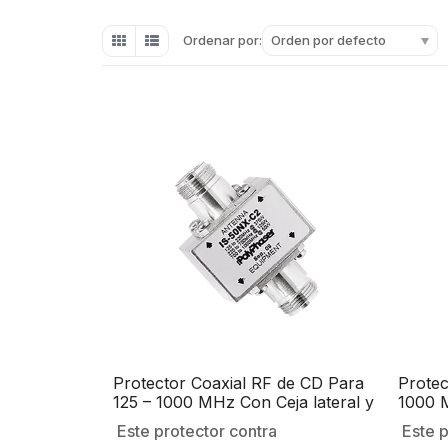
Orden por defecto
Ordenar por:
Protector Coaxial RF de CD Para
Protec
125 – 1000 MHz Con Ceja lateral y
1000 M
Conectores N Hembra en Ambos
Conec
Este protector contra
Este p
Lados, 50 Ω
Lados,