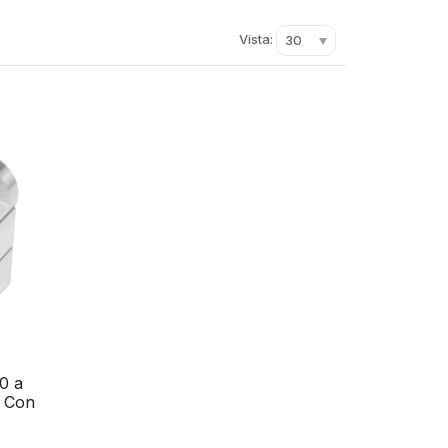
Vista:
30
0 a
l Con