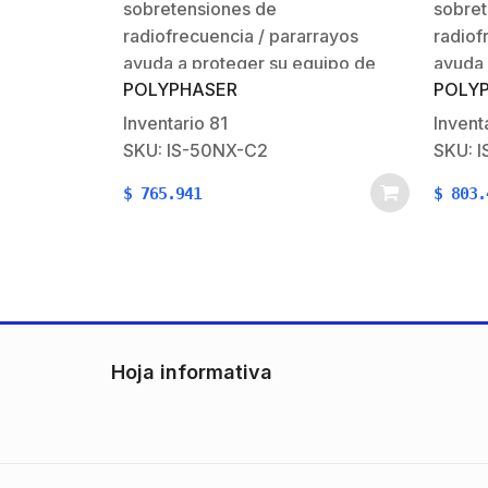
sobretensiones de
sobret
radiofrecuencia / pararrayos
radiof
ayuda a proteger su equipo de
ayuda 
POLYPHASER
POLY
pulsos electromagnéticos (EMP) o
pulsos
sobretensiones que suelen ser
sobret
Inventario
81
Invent
causadas por rayos u otros
causad
SKU: IS-50NX-C2
SKU: 
cambios eléctricos fuertes. Se usa
cambio
$
765.941
$
803.
comúnmente para instalaciones de
comúnm
radio y antenas donde parte o
radio 
todo el equipo…
todo e
Hoja informativa