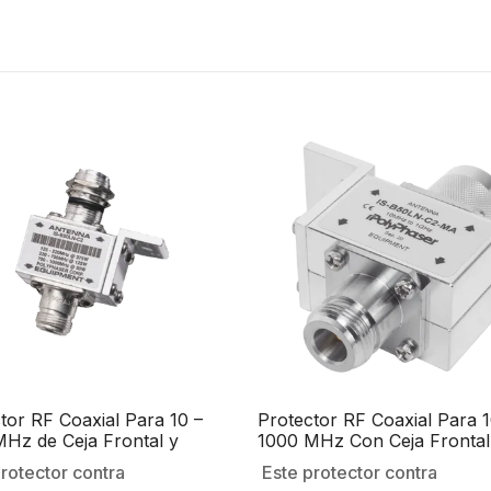
tor RF Coaxial Para 10 –
Protector RF Coaxial Para 1
Hz de Ceja Frontal y
1000 MHz Con Ceja Fronta
tores N Hembra en Ambos
Conectores N Macho y N-
rotector contra
Este protector contra
 50 Ω
Hembra, 50 Ω