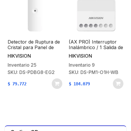
Detector de Ruptura de
(AX PRO) Interruptor
Cristal para Panel de
Inalámbrico / 1 Salida de
Alarma HIKVISION /
Relevador de 100 a 240
HIKVISION
HIKVISION
Cableada / Interior / 8
VCA (Max. 13A)
Metros de Rango / 120°
Inventario
25
Inventario
9
de Cobertura
SKU: DS-PDBG8-EG2
SKU: DS-PM1-O1H-WB
$
79.772
$
184.079