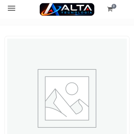
0
Menú