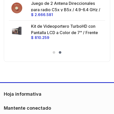
Juego de 2 Antena Direccionales
z,
0 cm
para radio C5x y B5x / 4.9-6.4 GHz /
$
2.666.581
Ganancia 27 dBi / Montaje incluido.
 30
Kit de Videoportero TurboHD con
e y
 al
Pantalla LCD a Color de 7" / Frente
$
810.259
ia
de Calle para Exterior de
Policarbonato / 720p (1 Megapíxel
es
)130° de Visión (Gran Angular)
n
Hoja informativa
Mantente conectado