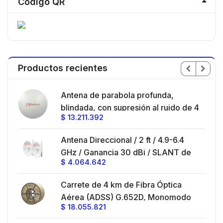
Codigo QR
Productos recientes
en
Antena de parabola profunda,
ble
blindada, con supresión al ruido de 4
$
13.211.392
/
ft, 5.9-7.2 GHz, Ganancia 36 dBi con
SLANT de 45 ° y 90 °, ideal para
es
Antena Direccional / 2 ft / 4.9-6.4
hasta 80 km, Conectores N-hembra,
GHz / Ganancia 30 dBi / SLANT de
montaje con alineación milimétrica.
$
4.064.642
45 ° y 90 ° / Conector N-Hembra /
Montaje y jumpers incluidos.
es
Carrete de 4 km de Fibra Óptica
eo
Aérea (ADSS) G.652D, Monomodo
$
18.055.821
V,
de 24 Hilos, Exterior, Span 200,
Loose Tube