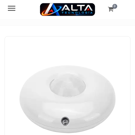
0
Menú