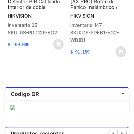
Detector PIR Cableado
(AX PRO) Botón de
Interior de doble
Pánico Inalámbrico /
/
tecnología PIR y
Exterior IP66 /
HIKVISION
HIKVISION
Microondas / Inmunidad
Indicador LED
a Mascotas 10 Kg /
Inventario
65
Inventario
147
Detección de 12 mts /
SKU: DS-PDD12P-EG2
SKU: DS-PDEB1-EG2-
Ángulo de 85.9° de
WB(B)
Cobertura
$
109.088
$
91.159
Codigo QR
Productos recientes