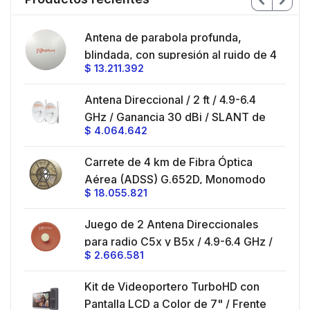
en
Antena de parabola profunda,
ble
blindada, con supresión al ruido de 4
$
13.211.392
/
ft, 5.9-7.2 GHz, Ganancia 36 dBi con
SLANT de 45 ° y 90 °, ideal para
es
Antena Direccional / 2 ft / 4.9-6.4
hasta 80 km, Conectores N-hembra,
GHz / Ganancia 30 dBi / SLANT de
montaje con alineación milimétrica.
$
4.064.642
45 ° y 90 ° / Conector N-Hembra /
Montaje y jumpers incluidos.
es
Carrete de 4 km de Fibra Óptica
eo
Aérea (ADSS) G.652D, Monomodo
$
18.055.821
V,
de 24 Hilos, Exterior, Span 200,
Loose Tube
Juego de 2 Antena Direccionales
z,
0 cm
para radio C5x y B5x / 4.9-6.4 GHz /
$
2.666.581
Ganancia 27 dBi / Montaje incluido.
 30
Kit de Videoportero TurboHD con
e y
 al
Pantalla LCD a Color de 7" / Frente