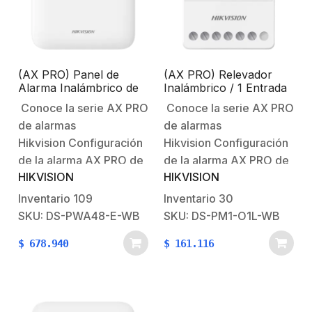
(AX PRO) Panel de
(AX PRO) Relevador
Alarma Inalámbrico de
Inalámbrico / 1 Entrada
Hikvision / Soporta 48
de Alarma 24/7 / 1
Conoce la serie AX PRO
Conoce la serie AX PRO
Zonas / Wi-Fi y Ethernet
Salida de Relevador 0 a
de alarmas
de alarmas
/ Incluye Bateria de
36 VCD (Max. 5 A)
respaldo/Compatible
Hikvision Configuración
Hikvision Configuración
con los Accesorios AX
de la alarma AX PRO de
de la alarma AX PRO de
PRO.
HIKVISION
HIKVISION
HikvisionBienvenido al
HikvisionBienvenido al
futuro con AX PRO
futuro con AX PRO
Inventario
109
Inventario
30
HikvisionSistema
HikvisionSistema
SKU: DS-PWA48-E-WB
SKU: DS-PM1-O1L-WB
Robusto contra
Robusto contra
$
678.940
$
161.116
Intrusiones AX
Intrusiones AX
PRO Características
PRO Características
principales:Soporta
principales:Comunicación
hasta 48 zonas o salidas
inalámbrica