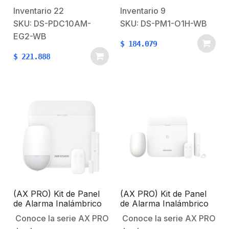
futuro con AX PRO
futuro con AX PRO
Inventario
22
Inventario
9
Hikvision Características
HikvisionSistema
SKU: DS-PDC10AM-
SKU: DS-PM1-O1H-WB
principales:Detector PIR
Robusto contra
EG2-WB
$
184.079
tipo cortina.Rango de
Intrusiones AX
$
221.888
detección: 10 m.Ángulo
PRO Características
de detección:
principales:Comunicación
5°.Resistencia a la
inalámbrica
intemperie IP65 para
bidireccional de 433
aplicaciones en
MHz / Cifrado AES-
exteriores.Características
128.Pantalla LED,
Físicas y
muestra el estado del
Eléctricas:Voltaje de
dispositivo: encendido /
Operación: Batería…
apagado.Diseño de…
(AX PRO) Kit de Panel
(AX PRO) Kit de Panel
de Alarma Inalámbrico
de Alarma Inalámbrico
de Hikvision / Soporta
de Hikvision / Soporta
Conoce la serie AX PRO
Conoce la serie AX PRO
48 Zonas / Wi-Fi y
96 Zonas / Lector de