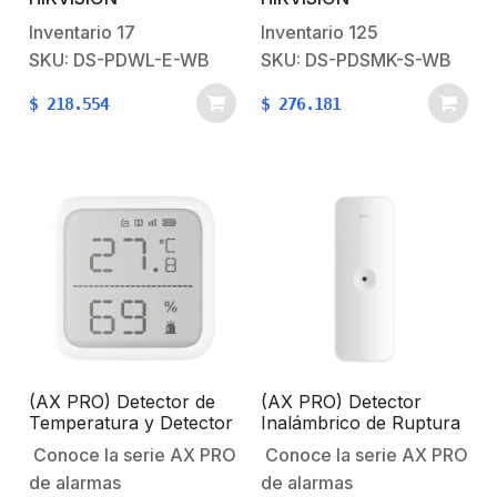
futuro con AX PRO
futuro con AX PRO
Inventario
17
Inventario
125
HikvisionSistema
HikvisionSistema
SKU: DS-PDWL-E-WB
SKU: DS-PDSMK-S-WB
Robusto contra
Robusto contra
$
218.554
$
276.181
Intrusiones AX
Intrusiones AX
PRO Características
PRO Características
principales:Comunicación
principales:Comunicación
inalámbrica con el panel
inalámbrica con el panel
de alarma.Los datos
de alarma.Los datos
inalámbricos están
inalámbricos están
protegidos por el
protegidos por el
cifrado AES-128.Tamper
cifrado AES-
antisabotaje.Características
128.Características
Físicas y
Físicas y
Eléctricas:Voltaje…
Eléctricas:Alimentación:
(AX PRO) Detector de
(AX PRO) Detector
Batería…
Temperatura y Detector
Inalámbrico de Ruptura
de Humedad
de Cristal / 3 en 1 /
Conoce la serie AX PRO
Conoce la serie AX PRO
Inalámbrico / 2.7″ de
Soporta 2 Zonas
de alarmas
de alarmas
Tamaño / Uso en
Cableadas / Rango de