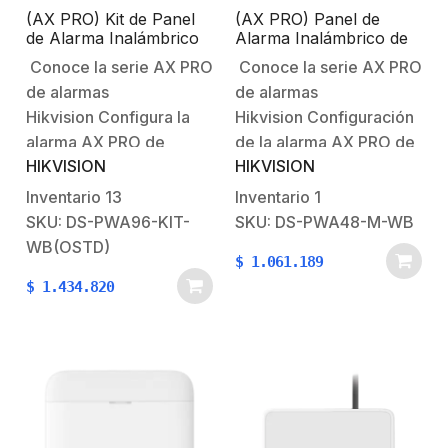
(AX PRO) Kit de Panel
(AX PRO) Panel de
de Alarma Inalámbrico
Alarma Inalámbrico de
de Hikvision / Soporta
Hikvision / Soporta 48
Conoce la serie AX PRO
Conoce la serie AX PRO
96 Zonas / Lector de
Zonas / GSM 3G/4G,
de alarmas
de alarmas
Tag integrado / 3G/4G,
Wi-Fi y Ethernet /
Wi-Fi y Ethernet /
Incluye Bateria de
Hikvision Configura la
Hikvision Configuración
Incluye Batería de
respaldo/Compatible
alarma AX PRO de
de la alarma AX PRO de
respaldo / Compatible
con los Accesorios AX
HIKVISION
HIKVISION
HikvisionBievenido al
HikvisionBienvenido al
con los Accesorios AX
PRO.
PRO.
futuro con AX PRO
futuro con AX PRO
Inventario
13
Inventario
1
Hikvision Características
HikvisionSistema
SKU: DS-PWA96-KIT-
SKU: DS-PWA48-M-WB
principales:Soporta
Robusto contra
WB(OSTD)
$
1.061.189
hasta 96 zonas o salidas
Intrusiones AX
$
1.434.820
de alarma (permite
PRO Características
combinar entre salidas y
principales:Soporta
zonas)32 áreas o
hasta 48 zonas o salidas
particiones.Soporta
de alarma (permite
hasta 8 Lectores Tag
combinar entre salidas y
DS-PT1-WB o Teclados
zonas)Soporta hasta 8
DS-PK1-E-WB…
Lectores Tag o…