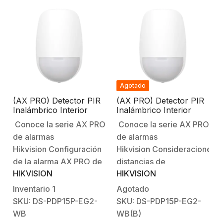
W).Características
alarma AX PRO de
Físicas y
HikvisionBienvenido al
Eléctricas:Voltaje de
futuro…
Operación: Baterías de
3V /…
Agotado
(AX PRO) Detector PIR
(AX PRO) Detector PIR
Inalámbrico Interior
Inalámbrico Interior
serie AX PRO /
serie AX PRO /
Conoce la serie AX PRO
Conoce la serie AX PRO
Inmunidad a Mascotas /
Inmunidad a Mascotas /
de alarmas
de alarmas
Rango de Detección de
Rango de Detección de
15 mts / Angulo de 85.9°
15 mts / Angulo de 85.9°
Hikvision Configuración
Hikvision Consideraciones:
de Cobertura
de Cobertura
de la alarma AX PRO de
distancias de
HIKVISION
HIKVISION
HikvisionBienvenido al
comunicación entre los
futuro con AX PRO
sensores y el panel
Inventario
1
Agotado
HikvisionSistema
pueden variar en cada
SKU: DS-PDP15P-EG2-
SKU: DS-PDP15P-EG2-
Robusto contra
instalación por
WB
WB(B)