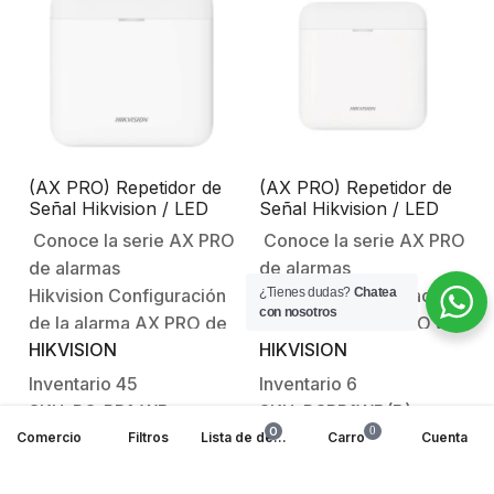
de alarma (permite
bidireccional de 433
combinar entre salidas y
MHz / Cifrado AES-
zonas).Soporta hasta 8
128.Pantalla LED,
Lectores Tag o…
muestra el estado del
dispositivo: encendido /
apagado.Diseño de…
(AX PRO) Repetidor de
(AX PRO) Repetidor de
Señal Hikvision / LED
Señal Hikvision / LED
Indicador / Batería de
Indicador / Batería de
Conoce la serie AX PRO
Conoce la serie AX PRO
Respaldo
Respaldo
de alarmas
de alarmas
¿Tienes dudas?
Chatea
Hikvision Configuración
Hikvision Configuración
con nosotros
de la alarma AX PRO de
de la alarma AX PRO de
HIKVISION
HIKVISION
HikvisionBienvenido al
HikvisionBienvenido al
futuro con AX PRO
futuro con AX PRO
Inventario
45
Inventario
6
HikvisionSistema
HikvisionSistema
SKU: DS-PR1-WB
SKU: DSPR1WB(B)
Robusto contra
Robusto contra
0
0
Comercio
Filtros
Lista de deseos
Carro
Cuenta
$
471.835
$
516.440
Intrusiones AX
Intrusiones AX
PRO NOTA: Los
PRO NOTA: Los