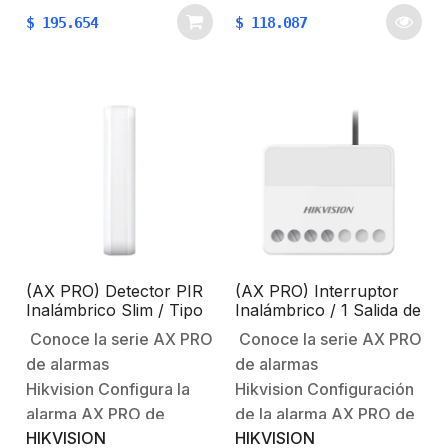
Intrusiones AX
cuestiones como: ruido
$
195.654
$
118.087
PRO Características
ambiental, materiales y
principales:Alarma de
grosor de los muros,
intrusión.Rango de
ruido digital,
detección: 15 m.Ángulo
etc. Configuración de la
de detección: 85.9°.No
alarma AX PRO de
incluye montaje (cotizar
HikvisionBienvenido al
el modelo DS-PDB-IN-
futuro…
W).Características
Físicas y
Eléctricas:Voltaje de…
(AX PRO) Detector PIR
(AX PRO) Interruptor
Inalámbrico Slim / Tipo
Inalámbrico / 1 Salida de
Cortina / Exterior IP65 /
Relevador de 100 a 240
Conoce la serie AX PRO
Conoce la serie AX PRO
Rango de Detección de
VCA (Max. 13A)
de alarmas
de alarmas
10 mts / Ángulo de 5°
Cobertura
Hikvision Configura la
Hikvision Configuración
alarma AX PRO de
de la alarma AX PRO de
HIKVISION
HIKVISION
HikvisionBienvenido al
HikvisionBienvenido al