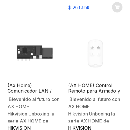
cuestiones como: ruido
$
263.850
ambiental. materiales y
grosor de los muros,
ruido digital,
etc.Protección sin
FronterasUnboxing AX
HOMEEspecificacionesCarac
Principales:Alarma de
intrusiónRango de…
(Ax Home)
(AX HOME) Control
Comunicador LAN /
Remoto para Armado y
Permite Integrar Puerto
Desarmado / Teclas con
Bievenido al futuro con
Bievenido al futuro con
RJ-45 / Compatible con
Funciones
AX HOME
AX HOME
Paneles AX Home
Programables
Hikvision Unboxing la
Hikvision Unboxing la
serie AX HOME de
serie AX HOME de
HIKVISION
HIKVISION
alarmas HikvisionCurso
alarmas HikvisionCurso