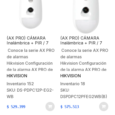
remota a través de la
accidental.Protección
aplicación.Múltiples
IP54.Accesorio de
métodos de
cordón incluido y
inscripción…
pulsera opcional
disponible (DS-PDB-IN-
WRISTBAND).Característica
(AX PRO) CÁMARA
(AX PRO) CÁMARA
Físicas y
Inalámbrica + PIR / 7
Inalámbrica + PIR / 7
Eléctricas:Alimentación:
Años de Batería /
Años de Batería /
Conoce la serie AX PRO
Conoce la serie AX PRO
Inmunidad a Mascotas /
Inmunidad a Mascotas /
Batería…
de alarmas
de alarmas
Rango de Detección de
Rango de Detección de
12 mts / Angulo de 85.9°
12 mts / Angulo de 85.9°
Hikvision Configuración
Hikvision Configuración
de Cobertura
de Cobertura / 1
de la alarma AX PRO de
de la alarma AX PRO de
Kilómetro de Cobertura
HIKVISION
HIKVISION
HikvisionBienvenido al
HikvisionBienvenido al
LOS
futuro con AX PRO
futuro con AX PRO
Inventario
152
Inventario
18
HikvisionSistema
HikvisionSistema
SKU: DS-PDPC12P-EG2-
SKU:
Robusto contra
Robusto contra
WB
DSPDPC12PFEG2WB(B)
Intrusiones AX
Intrusiones AX
$
529.399
$
575.513
PRO Características
PRO Características
principales:Alarma de
principales:Alarma de