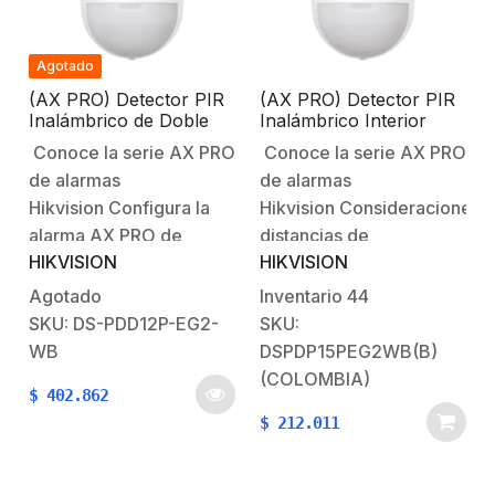
detección: 15
118Velocidad
m.Angulo…
Detectable: 0.3～
2m/sSensibilidad: Auto;
Agotado
Mascotas…
(AX PRO) Detector PIR
(AX PRO) Detector PIR
Inalámbrico de Doble
Inalámbrico Interior
Tecnología / Inmunidad
serie AX PRO /
Conoce la serie AX PRO
Conoce la serie AX PRO
a Mascotas / Rango de
Inmunidad a Mascotas /
de alarmas
de alarmas
Detección de 12 mts /
Rango de Detección de
Angulo de 85.9° de
15 mts / Angulo de 85.9°
Hikvision Configura la
Hikvision Consideraciones:
Cobertura
de Cobertura
alarma AX PRO de
distancias de
HIKVISION
HIKVISION
HikvisionBienvenido al
comunicación entre los
futuro con AX PRO
sensores y el panel
Agotado
Inventario
44
Hikvision Características
pueden variar en cada
SKU: DS-PDD12P-EG2-
SKU:
principales:Alarma de
instalación por
WB
DSPDP15PEG2WB(B)
intrusión.Rango de
cuestiones como: ruido
(COLOMBIA)
$
402.862
detección: 12 m.Angulo
ambiental, materiales y
$
212.011
de detección: 85.9°.No
grosor de los muros,
incluye montaje (cotizar
ruido digital,
el modelo DS-PDB-IN-
etc. Configuración de la