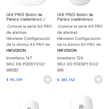
55°C.Peso:…
con touch screen para la
manipulación.Alarma
(AX PRO) Botón de
(AX PRO) Botón de
de…
Pánico Inalámbrico /
Pánico Inalámbrico
Exterior IP66 /
Portátil / IP54 /
Conoce la serie AX PRO
Conoce la serie AX PRO
Indicador LED
Indicador LED
de alarmas
de alarmas
Hikvision Configuración
Hikvision Configuración
de la alarma AX PRO de
de la alarma AX PRO de
HIKVISION
HIKVISION
HikvisionBienvenido al
HikvisionBienvenido al
futuro con AX PRO
futuro con AX PRO
Inventario
147
Inventario
124
HikvisionSistema
HikvisionSistema
SKU: DS-PDEB1-EG2-
SKU: DS-PDEBP1-EG2-
Robusto contra
Robusto contra
WB(B)
WB
Intrusiones AX
Intrusiones AX
$
91.159
$
103.552
PRO Características
PRO Características
principales:Comunicación
principalesComunicación
inalámbrica con el panel
inalámbrica Tri-
de alarma.Totalmente
X.Protección contra
configurable de forma
presión