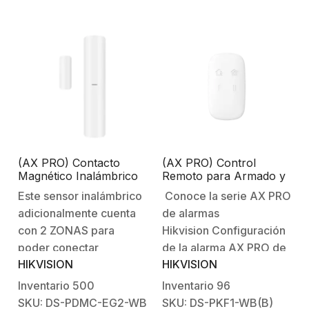
intrusión.Rango de
intrusión.Rango de
detección: 12 m.Angulo
detección: 12 m.Angulo
de detección:
de detección:
85.9°.Inmunidad contra
85.9°.Inmunidad contra
mascotas:
mascotas:
30Kg.Resolución
30Kg.Resolución
máxima de la cámara:
máxima de la cámara:
640 x…
640 x…
(AX PRO) Contacto
(AX PRO) Control
Magnético Inalámbrico
Remoto para Armado y
+ 2 ZONAS PARA
Desarmado / Teclas con
Este sensor inalámbrico
Conoce la serie AX PRO
AGREGAR SENSORES
Funciones
adicionalmente cuenta
de alarmas
CABLEADOS / 3 en 1 /
Programables (Pánico
Soporta 2 Zonas
Audible o Silencioso,
con 2 ZONAS para
Hikvision Configuración
Cableadas
Silenciar Alarma,
poder conectar
de la alarma AX PRO de
Alarma Médica,
HIKVISION
HIKVISION
sensores cableados de
HikvisionBienvenido al
Automatización, etc)
otras marcas y
futuro con AX PRO
Inventario
500
Inventario
96
monitorear en
HikvisionSistema
SKU: DS-PDMC-EG2-WB
SKU: DS-PKF1-WB(B)