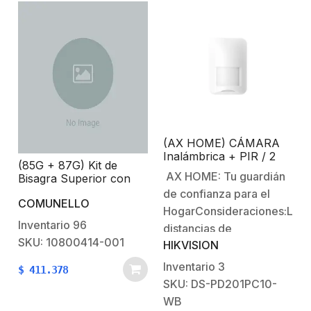
(AX HOME) CÁMARA
Inalámbrica + PIR / 2
(85G + 87G) Kit de
Años de Batería /
AX HOME: Tu guardián
Bisagra Superior con
Inmunidad a Mascotas /
Rodamiento y Placa /
de confianza para el
Rango de Detección de
COMUNELLO
Capacidad 650 Kg /
10 mts / Ángulo de 90°
HogarConsideraciones:Las
Acabado Galvanizado
de Cobertura / Uso
Inventario
96
distancias de
Interior
SKU: 10800414-001
HIKVISION
comunicación entre los
sensores y el panel
Inventario
3
$
411.378
pueden variar en cada
SKU: DS-PD201PC10-
instalación por
WB