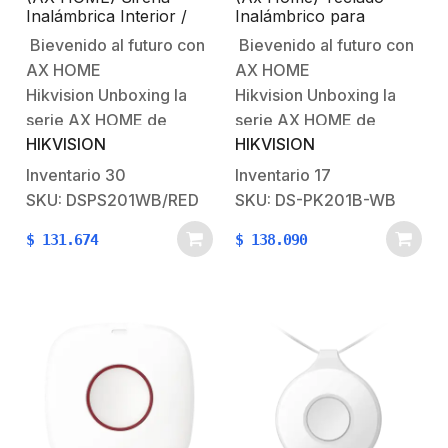
Inalámbrica Interior /
Inalámbrico para
Alerta Ajustable entre
Armado y Desarmado /
Bievenido al futuro con
Bievenido al futuro con
80 a 95dB / Roja
Funciones de
AX HOME
AX HOME
Automatización para
control de Relevadores
Hikvision Unboxing la
Hikvision Unboxing la
/ Baterías AA / 433
serie AX HOME de
serie AX HOME de
MHZ
HIKVISION
HIKVISION
alarmas HikvisionCurso
alarmas HikvisionCurso
gratuito sobre Ax Home
gratuito sobre Ax Home
Inventario
30
Inventario
17
de
de
SKU: DSPS201WB/RED
SKU: DS-PK201B-WB
HikVision Características
HikVision Características
$
131.674
$
138.090
Físicas y
principales:Tecnología
EléctricasVoltaje de
inalámbrica
Operación: 1.5 Vcc / 4
bidireccional.Permite
baterías AA
realizar operaciones de
(Incluidas).Tiempo útil
armado, desarmado,
de la batería: 2 años
limpiar alarma,etc.Los
(standby
datos inalámbricos están
time)Temperatura de
protegidos por el
operación: -10° a
cifrado AES-128.Panel