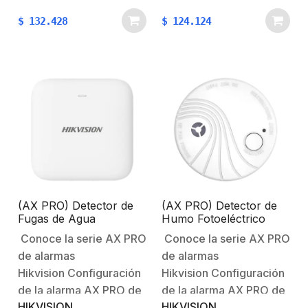
AXPRO Conoce la serie
Robusto contra
$
132.428
$
124.124
AX PRO de alarmas
Intrusiones AX
Hikvision Consideraciones:Las
PRO Características
distancias de
principales:Tecnología
comunicación entre los
inalámbrica
sensores y el panel
bidireccional.Permite
pueden variar en cada
realizar operaciones de
instalación por
armado,
cuestiones como:
desarmado.Combinación
ruido…
de botones
configurable.Batería
fácilmente
(AX PRO) Detector de
(AX PRO) Detector de
reemplazable con
Fugas de Agua
Humo Fotoeléctrico
protección
Inalámbrico / Sensor
Inalámbrico para Panel
Conoce la serie AX PRO
Conoce la serie AX PRO
Interno y Externo por
de Alarma HIKVISION /
PCB.Características
de alarmas
de alarmas
medio de Cable
Interior / Soporta
Físicas y
Funcionalidad
Hikvision Configuración
Hikvision Configuración
Eléctricas:Voltaje…
Autónoma
de la alarma AX PRO de
de la alarma AX PRO de
HIKVISION
HIKVISION
HikvisionBienvenido al
HikvisionBienvenido al