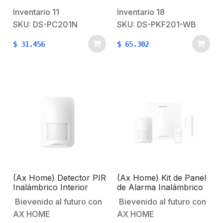
gratuito sobre Ax Home
gratuito sobre Ax Home
Inventario
11
Inventario
18
de
de
SKU: DS-PC201N
SKU: DS-PKF201-WB
HikVision Características
HikVisionCaracterísticas
$
31.456
$
65.302
principales:Ethernet 1
PrincipalesTecnología
8P8C socket.Ethernet
inalámbrica por
velocidad:
radiofrecuencia.Permite
≤10Mbps.Dimensiones:
realizar operaciones de
55 x 13.45 x 24
armado,
mm.Peso: 6.5
desarmado.Botones
g.Temperatura de
configurables.Bateria
Operación: -10 °C a +55
reemplazableCaracterística
°C.Humedad de
Físicas y
Operación: 10% to…
EléctricasVoltaje de
Operación: 1.5 Vcc / 1
(Ax Home) Detector PIR
(Ax Home) Kit de Panel
baterías
Inalámbrico Interior
de Alarma Inalámbrico
CR2032.Tiempo útil de
serie Ax Home /
de Hikvision / Soporta
Bievenido al futuro con
Bievenido al futuro con
Inmunidad a Mascotas /
16 Zonas / Wi-Fi /
la…
AX HOME
AX HOME
Rango de Detección de
Incluye Batería de