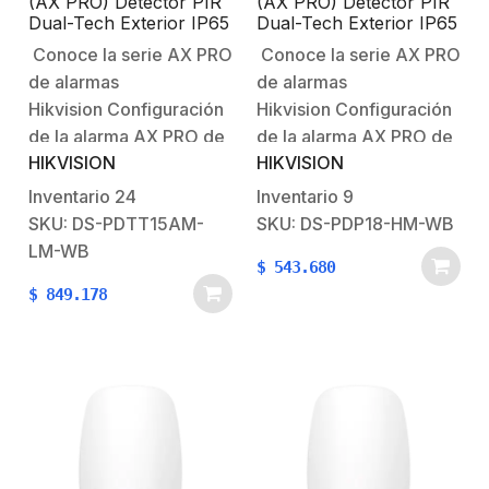
(AX PRO) Detector PIR
(AX PRO) Detector PIR
Dual-Tech Exterior IP65
Dual-Tech Exterior IP65
/ COMPATIBLE CON
/ Rango de Detección 18
Conoce la serie AX PRO
Conoce la serie AX PRO
CÁMARA DS-
mts de Profundidad /
de alarmas
de alarmas
PDCM15PF-IR / Rango
Ángulo de Cobertura de
de Detección 15 mts /
90° / Inmunidad a
Hikvision Configuración
Hikvision Configuración
Ángulo de Cobertura de
Mascotas 24 Kg / No
de la alarma AX PRO de
de la alarma AX PRO de
90° Ajustable en 180° /
Compatible con el Panel
HIKVISION
HIKVISION
HikvisionBienvenido al
HikvisionBienvenido al
Movilidad de Lente en
DS-PHA64-LP
Eje de 180° / Inmunidad
futuro con AX PRO
futuro con AX PRO
Inventario
24
Inventario
9
a Mascotas 40
HikvisionSistema
HikvisionSistema
SKU: DS-PDTT15AM-
SKU: DS-PDP18-HM-WB
Robusto contra
Robusto contra
LM-WB
$
543.680
Intrusiones AX PRO PIR
Intrusiones AX
$
849.178
para Exterior AX
PRO Características
PROAjuste el PIR
principales:Método de
Exterior Características
Detección: Infrarrojo
principales:Alarma de
PasivoRango de
intrusión, doble
Detección: 18 mÁngulo
tecnología (infrarojo /
de Detección: 90°Zonas
microondas).Rango de
de Detección: