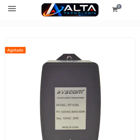
0
Menú
Agotado