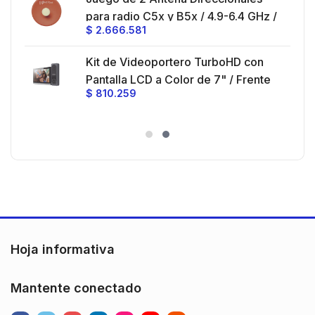
z,
0 cm
para radio C5x y B5x / 4.9-6.4 GHz /
$
2.666.581
Ganancia 27 dBi / Montaje incluido.
 30
Kit de Videoportero TurboHD con
e y
 al
Pantalla LCD a Color de 7" / Frente
$
810.259
ia
de Calle para Exterior de
Policarbonato / 720p (1 Megapíxel
es
)130° de Visión (Gran Angular)
n
Hoja informativa
Mantente conectado