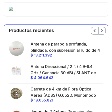
Productos recientes
en
Antena de parabola profunda,
ble
blindada, con supresión al ruido de 4
$
13.211.392
/
ft, 5.9-7.2 GHz, Ganancia 36 dBi con
SLANT de 45 ° y 90 °, ideal para
es
Antena Direccional / 2 ft / 4.9-6.4
hasta 80 km, Conectores N-hembra,
GHz / Ganancia 30 dBi / SLANT de
montaje con alineación milimétrica.
$
4.064.642
45 ° y 90 ° / Conector N-Hembra /
Montaje y jumpers incluidos.
es
Carrete de 4 km de Fibra Óptica
eo
Aérea (ADSS) G.652D, Monomodo
$
18.055.821
V,
de 24 Hilos, Exterior, Span 200,
Loose Tube
Juego de 2 Antena Direccionales