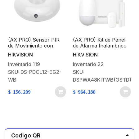
(AX PRO) Sensor PIR
(AX PRO) Kit de Panel
5
de Movimiento con
de Alarma Inalámbrico
Cobertura de 360°
de Hikvision / Soporta
HIKVISION
HIKVISION
Inalambrico / Uso en
48 Zonas / Wi-Fi y
Interior
Ethernet / Incluye
Inventario
119
Inventario
22
Batería de respaldo /
SKU: DS-PDCL12-EG2-
SKU:
e
Compatible con los
WB
DSPWA48KITWB(OSTD)
Accesorios AX PRO
$
156.209
$
964.180
Codigo QR