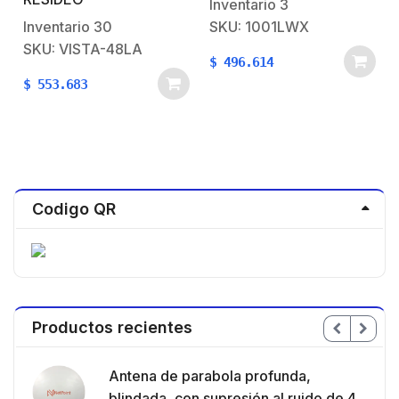
Programación
Inventario
3
Inventario
30
SKU: 1001LWX
SKU: VISTA-48LA
$
496.614
$
553.683
Codigo QR
Productos recientes
en
Antena de parabola profunda,
ble
blindada, con supresión al ruido de 4