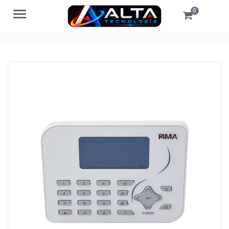
0
Menú