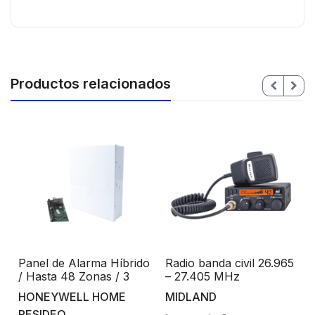
Productos relacionados
Panel de Alarma Híbrido
Radio banda civil 26.965
/ Hasta 48 Zonas / 3
– 27.405 MHz
Particiones / Incluye
HONEYWELL HOME
MIDLAND
t
Gabinete / Fácil
RESIDEO