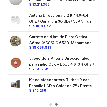
$
13.211.392
/
ft, 5.9-7.2 GHz, Ganancia 36 dBi con
SLANT de 45 ° y 90 °, ideal para
es
Antena Direccional / 2 ft / 4.9-6.4
hasta 80 km, Conectores N-hembra,
GHz / Ganancia 30 dBi / SLANT de
montaje con alineación milimétrica.
$
4.064.642
45 ° y 90 ° / Conector N-Hembra /
Montaje y jumpers incluidos.
es
Carrete de 4 km de Fibra Óptica
eo
Aérea (ADSS) G.652D, Monomodo
$
18.055.821
V,
de 24 Hilos, Exterior, Span 200,
Loose Tube
Juego de 2 Antena Direccionales
z,
0 cm
para radio C5x y B5x / 4.9-6.4 GHz /
$
2.666.581
Ganancia 27 dBi / Montaje incluido.
 30
Kit de Videoportero TurboHD con
e y
 al
Pantalla LCD a Color de 7" / Frente
$
810.259
ia
de Calle para Exterior de
Policarbonato / 720p (1 Megapíxel
es
)130° de Visión (Gran Angular)