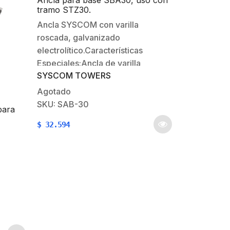
tramo STZ30.
Ancla SYSCOM con varilla
roscada, galvanizado
electrolítico.Características
Especiales:Ancla de varilla
SYSCOM TOWERS
Roscada 3/4’Longitud de varilla
roscada: 18 cm.Longitud de
Agotado
travezaño liso: 12 cm.Galvanizado
SKU: SAB-30
para
electrolítico. *Para base SBA30
$
32.594
en
r.*Para
e los
para