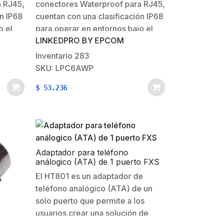
a RJ45,
conectores Waterproof para RJ45,
ón IP68
cuentan con una clasificación IP68
o el
para operar en entornos bajo el
LINKEDPRO BY EPCOM
ros
agua, donde hay polvo u otros
ísticas
entornos similares. Características
Inventario
283
Generales:Categoría:
SKU: LPC6AWP
 agua:
Cat6A.Protección a prueba de
$
53.236
agua: IP68
Adaptador para teléfono
análogico (ATA) de 1 puerto FXS
El HT801 es un adaptador de
teléfono analógico (ATA) de un
solo puerto que permite a los
usuarios crear una solución de