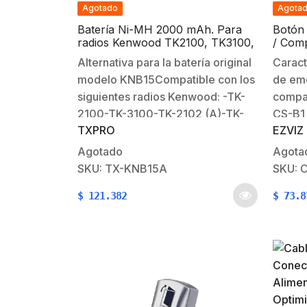
Agotado
Agota
Batería Ni-MH 2000 mAh. Para
Botón 
radios Kenwood TK2100, TK3100,
/ Comp
TK2102 (A), TK3102 (A)
EZVIZ
Alternativa para la batería original
Caract
modelo KNB15Compatible con los
de eme
siguientes radios Kenwood: -TK-
compat
2100-TK-3100-TK-2102 (A)-TK-
CS-B1 
TXPRO
EZVIZ
3102 (A)-TK260, TK270,
como b
TKâ€‹272-TK
como c
Agotado
Agota
360, TKâ€‹370, TKâ€‹372-
alarma
SKU: TX-KNB15A
SKU: 
TK260G, TKâ€‹270G, TKâ€‹272G -
CR2032
$
121.382
$
73.8
TK360G, TKâ€‹370G, TKâ€‹372G-
con 15
TK2102G-TK3102GLas
diario
características principales:-
mm.Gar
Diseñada para ambientes
extremos y de uso rudo- Son
fabricadas con los más rigurosos
controles de calidad – Selladas