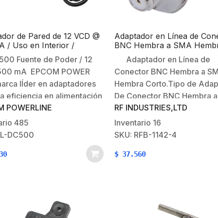
ador de Pared de 12 VCD @
Adaptador en Línea de Con
 / Uso en Interior /
BNC Hembra a SMA Hemb
les Usos
Corto / Celulares Motorola,
00 Fuente de Poder / 12
Adaptador en Línea de
Níquel/ Oro/ Teflón.
 500 mA EPCOM POWER
Conector BNC Hembra a S
arca lÍder en adaptadores
Hembra Corto.Tipo de Adap
ta eficiencia en alimentación
De Conector BNC Hembra 
M POWERLINE
RF INDUSTRIES,LTD
quipos de seguridad
Hembra corto.Modo de Mont
ónica por sus ventajas de
En Linea.Cuerpo:
ario
485
Inventario
16
ciones y certificaciones,
Niquelado.Contacto Central:
PL-DC500
SKU: RFB-1142-4
ción contra sobretensiones,
Oro.Aislante Dieléctrico:
30
$
37.560
uitos de protección contra
Teflón.Aplicación: Celular
nterferencia….Características
(Motorola).
pales:Voltaje de entrada…