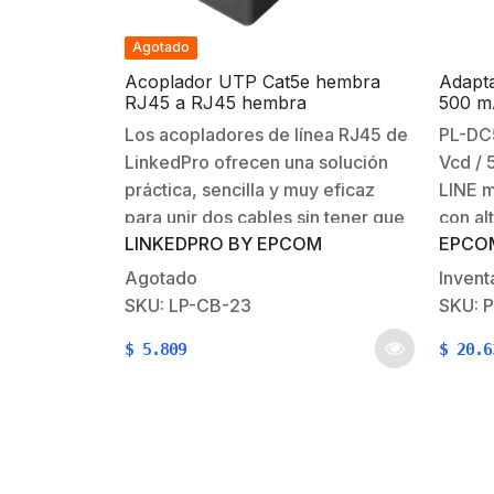
Agotado
Acoplador UTP Cat5e hembra
Adapt
RJ45 a RJ45 hembra
500 mA
Múltip
Los acopladores de línea RJ45 de
PL-DC5
LinkedPro ofrecen una solución
Vcd /
práctica, sencilla y muy eficaz
LINE m
para unir dos cables sin tener que
con al
LINKEDPRO BY EPCOM
EPCO
reemplazar los cables existentes,
para e
fabricados con materiales de alta
electr
Agotado
Invent
calidad para mayor
aproba
SKU: LP-CB-23
SKU: 
durabilidad. Características
protec
$
5.809
$
20.6
Generales:Tipo: Acoplador
y circ
UTP.Nivel de rendimiento:
anti-i
Cat5e. Tipo de conector:
Princi
RJ45. Aplicación: Sin blindaje. No.
…