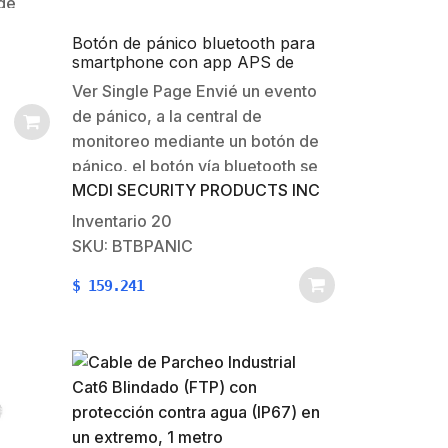
 de
to con
Botón de pánico bluetooth para
 fácil
smartphone con app APS de
s:Dimensiones:
MCDI,
Ver Single Page Envié un evento
de pánico, a la central de
monitoreo mediante un botón de
pánico, el botón vía bluetooth se
rtada:
MCDI SECURITY PRODUCTS INC
conecta a la señal del celular
bluetooth y esta se comunica a la
Inventario
20
App APS de MCDI instalada en su
SKU: BTBPANIC
móvil, y vía…
$
159.241