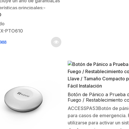
luye un año de garantíaLas
erísticas principales:-
O
da para ambientes
os y de uso rudo-Son
do
adas con los más rigurosos
TX-PTO610
les de calidad -Selladas con
988
ora sónica-Fabricada con
rbonato de alta resistencia-
an celdas japonesas de alta
ión-Cumplen con
dares…
Botón de Pánico a Prueba 
Fuego / Restablecimiento c
Llave / Tamaño Compacto 
ACCESSPA53Botón de páni
Fácil Instalación
para casos de emergencia.
utilizarse para activar un si