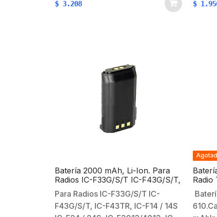
$
3.208
$
1.95
Rayos UV, agua, humedad y
7.5 ha
polvo.-Resistencia mecánica de
fuerza
7.5 hasta 10.2 Kg.-Flexibilidad y
Aislam
fuerza.-Resistencia dieléctrica.-
Aislamiento hasta…
Agota
Batería 2000 mAh, Li-Ion. Para
Baterí
Radios IC-F33G/S/T IC-F43G/S/T,
Radio
Para Radios IC-F33G/S/T IC-
Baterí
F43G/S/T, IC-F43TR, IC-F14 / 14S
610.C