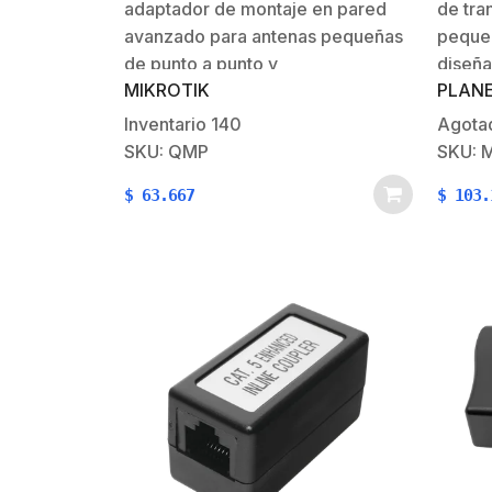
adaptador de montaje en pared
de tra
avanzado para antenas pequeñas
pequeñ
de punto a punto y
diseña
MIKROTIK
PLAN
sectoriales. Puede montarlo en la
un enl
pared o usarlo como un adaptador
integr
Inventario
140
Agota
desde un poste de gran diámetro
través
SKU: QMP
SKU: 
hasta un clip de montaje de antena
monom
$
63.667
$
103.
de tamaño pequeño,…
transc
Acuerd
de…