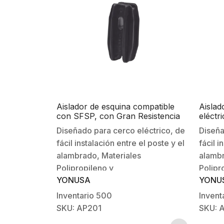
Aislador de esquina compatible
Aislad
con SFSP, con Gran Resistencia
eléctri
Mecánica y alta resistencia a
extre
Diseñado para cerco eléctrico, de
Diseña
climas extremos
fácil instalación entre el poste y el
fácil i
alambrado, Materiales
alambr
Polipropileno y
Polipr
YONUSA
YONU
policarbonato.Recomendado usar
Muy du
con gancho Tensor SFSP-Muy
medio 
Inventario
500
Invent
durable, alta resistencia al medio
contra
SKU: AP201
SKU: 
ambiente.-Protección contra
polvo.