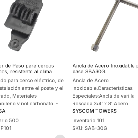
or de Paso para cercos
Ancla de Acero Inoxidable 
cos, resistente al clima
base SBA30G.
mo.
do para cerco eléctrico, de
Ancla de Acero
nstalación entre el poste y el
Inoxidable.Características
ado, Materiales
Especiales:Ancla de varilla
opileno y policarbonato. -
Roscada 3/4′ x 8′ Acero
SA
SYSCOM TOWERS
rable, alta resistencia al
galvanizado por inmersión 
ambiente.-Protección
caliente.Aplicación: Exterio
ario
500
Inventario
101
 Rayos UV, agua, humedad y
base SBA30G Los colores d
AP101
SKU: SAB-30G
-Resistencia mecánica de
productos pueden cambiar 