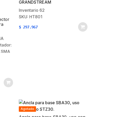
GRANDSTREAM
telefonía IP manejable y de alta
calidad para e ntornos
Inventario
62
residenciales y de oficinas. Su
SKU: HT801
ector
tamaño ultra compacto, calidad de
ra
$
297.967
voz, funcionalidad avanzada de
VoIP,…
MA
tador:
a SMA
aje:
Agotado
Ancla para base SBA30, uso con