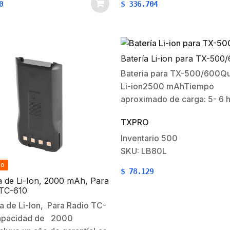
0
$
336.704
sta 10.2 Kg.-Flexibilidad y
mejoras técnicas.
.-Resistencia dieléctrica.-
iento hasta 18 KV máxima.
Batería Li-ion para TX-500
Bateria para TX-500/600Qu
Li-ion2500 mAhTiempo
aproximado de carga: 5- 6 h
TXPRO
Inventario
500
SKU: LB80L
do
$
78.129
a de Li-Ion, 2000 mAh, Para
 TC-610
a de Li-Ion, Para Radio TC-
apacidad de 2000