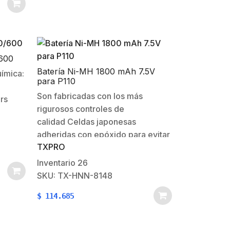
/600
Batería Ni-MH 1800 mAh 7.5V
ímica:
para P110
Son fabricadas con los más
rs
rigurosos controles de
calidad Celdas japonesas
adheridas con epóxido para evitar
TXPRO
vibraciones o
movimiento.Carcasas más fuertes
Inventario
26
de ABS puro sin reciclaje y
SKU: TX-HNN-8148
selladas con soldadora sónicaUna
$
114.685
construcción resistente a caídas y
golpes para evitar
quebradurasCumple con