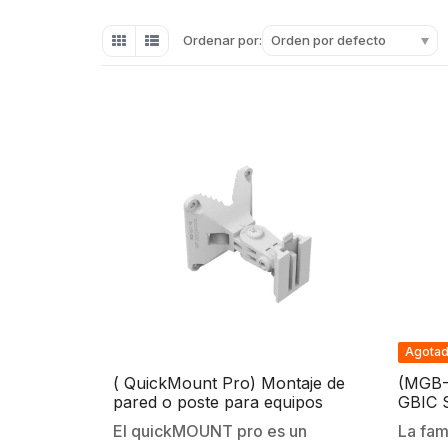
Orden por defecto
Ordenar por:
Agota
( QuickMount Pro) Montaje de
(MGB-L
pared o poste para equipos
GBIC 
MIKROTIK con ajuste de 140°.
fibra
El quickMOUNT pro es un
La fam