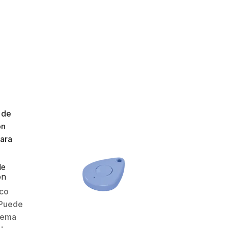
especificaciones militares. ¡Incluye
garantía de un…
de
on
para
co
 Puede
stema