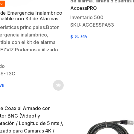
de alarma, sirena o puertas
do
AccessPRO
emergencia. Restablecimien
de Emergencia Inalambrico
llave. Tamaño compacto para
Inventario
500
atible con Kit de Alarmas
instalación. Característica
SKU: ACCESSPA53
erísticas principales:Boton
53 x 53 x 27 (mm).Materia:
rgencia inalambrico,
$
8.745
Plástico, Resistente al
ible con el kit de alarma
Fuego.Contactos:
EZVIZ.Podemos utiilizarlo
NO/COM/NC.Corriente sopo
oton de panico o bien
3A/24VCD.Temperatura de
ontrol para cancelar las
do
operación: 10 a…
s activasUsa batería modelo
CS-T3C
 con 1.5 años de vida útil
78
 toques
s. Dimensiones: 40.6 x 12.3
antía: 1…