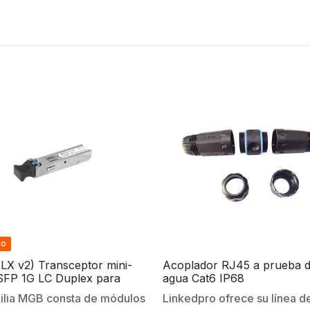
do
X v2) Transceptor mini-
Acoplador RJ45 a prueba 
SFP 1G LC Duplex para
agua Cat6 IP68
 monomodo 20Km
ilia MGB consta de módulos
Linkedpro ofrece su línea d