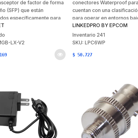
nsceptor de factor de forma
conectores Waterproof par
o (SFP) que están
cuentan con una clasificaci
dos específicamente para
para operar en entornos baj
ET
LINKEDPRO BY EPCOM
ace de datos dúplex
agua, donde hay polvo u ot
ado de alto rendimiento a
entornos similares. Caracter
do
Inventario
241
 de fibra óptica
Generales:Categoría:
MGB-LX-V2
SKU: LPC6WP
odo. Estos módulos de
Cat6Protección a prueba de
169
$
50.727
eptor cumplen con el
IP68
o de recursos múltiples