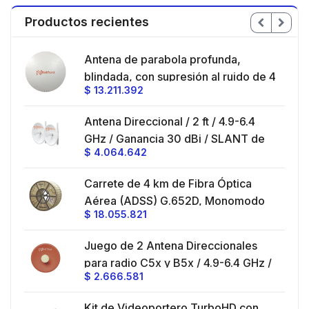
Productos recientes
en
Antena de parabola profunda,
ble
blindada, con supresión al ruido de 4
$
13.211.392
/
ft, 5.9-7.2 GHz, Ganancia 36 dBi con
SLANT de 45 ° y 90 °, ideal para
es
Antena Direccional / 2 ft / 4.9-6.4
hasta 80 km, Conectores N-hembra,
GHz / Ganancia 30 dBi / SLANT de
montaje con alineación milimétrica.
$
4.064.642
45 ° y 90 ° / Conector N-Hembra /
Montaje y jumpers incluidos.
es
Carrete de 4 km de Fibra Óptica
eo
Aérea (ADSS) G.652D, Monomodo
$
18.055.821
V,
de 24 Hilos, Exterior, Span 200,
Loose Tube
Juego de 2 Antena Direccionales
z,
0 cm
para radio C5x y B5x / 4.9-6.4 GHz /
$
2.666.581
Ganancia 27 dBi / Montaje incluido.
 30
Kit de Videoportero TurboHD con