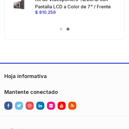
e y
 al
Pantalla LCD a Color de 7" / Frente
$
810.259
ia
de Calle para Exterior de
Policarbonato / 720p (1 Megapíxel
es
)130° de Visión (Gran Angular)
n
Hoja informativa
Mantente conectado