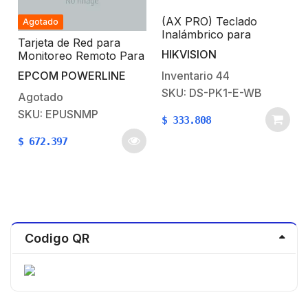
(AX PRO) Teclado
Agotado
Inalámbrico para
Tarjeta de Red para
Armado y Desarmado /
HIKVISION
Monitoreo Remoto Para
n
Funciones de
UPS Online
Automatización para
Inventario
44
EPCOM POWERLINE
control de Relevadores
SKU: DS-PK1-E-WB
Agotado
SKU: EPUSNMP
$
333.808
$
672.397
Codigo QR