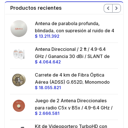
Productos recientes
en
Antena de parabola profunda,
ble
blindada, con supresión al ruido de 4
$
13.211.392
/
ft, 5.9-7.2 GHz, Ganancia 36 dBi con
SLANT de 45 ° y 90 °, ideal para
es
Antena Direccional / 2 ft / 4.9-6.4
hasta 80 km, Conectores N-hembra,
GHz / Ganancia 30 dBi / SLANT de
montaje con alineación milimétrica.
$
4.064.642
45 ° y 90 ° / Conector N-Hembra /
Montaje y jumpers incluidos.
es
Carrete de 4 km de Fibra Óptica
eo
Aérea (ADSS) G.652D, Monomodo
$
18.055.821
V,
de 24 Hilos, Exterior, Span 200,
Loose Tube
Juego de 2 Antena Direccionales
z,
0 cm
para radio C5x y B5x / 4.9-6.4 GHz /
$
2.666.581
Ganancia 27 dBi / Montaje incluido.
 30
Kit de Videoportero TurboHD con