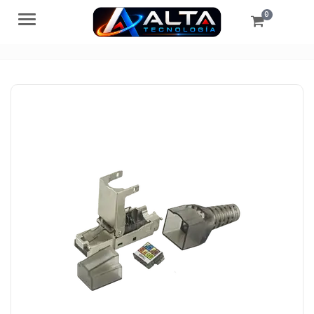
0
Menú