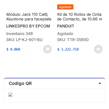
Agotado
Módulo Jack 110 Cat6,
Kit de 10 Rollos de Cinta
Keystone para faceplate
de Contacto, de 10.66 m
– Color Azul
de largo y 19.1 mm de
LINKEDPRO BY EPCOM
PANDUIT
ancho c/u, Color Negro
Inventario
348
Agotado
SKU: LP-KJ-601-BU
SKU: TTR-35RX0
$
8.060
$
1.221.718
Codigo QR