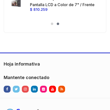
e y
 al
Pantalla LCD a Color de 7" / Frente
$
810.259
ia
de Calle para Exterior de
Policarbonato / 720p (1 Megapíxel
es
)130° de Visión (Gran Angular)
n
Hoja informativa
Mantente conectado