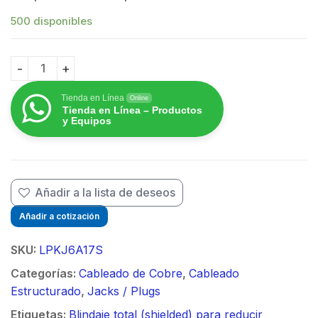
500 disponibles
Plug modular RJ45 Blindado Categoría 6A -Sin herram
Tienda en Línea
Online
Tienda en Línea – Productos
y Equipos
Añadir a la lista de deseos
Añadir a cotización
SKU:
LPKJ6A17S
Categorías:
Cableado de Cobre
,
Cableado
Estructurado
,
Jacks / Plugs
Etiquetas:
Blindaje total (shielded) para reducir