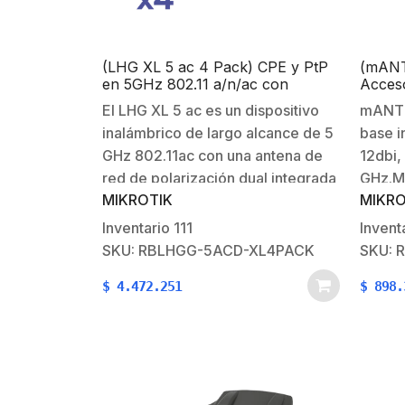
(LHG XL 5 ac 4 Pack) CPE y PtP
(mANT
en 5GHz 802.11 a/n/ac con
Acces
Antena de Rejilla de 27dBi. “Ahora
con An
El LHG XL 5 ac es un dispositivo
mANTB
con Más Velocidad y Mayor
12 dBi
inalámbrico de largo alcance de 5
base i
Distancia”
1000 
GHz 802.11ac con una antena de
12dbi,
red de polarización dual integrada
GHz.M
MIKROTIK
MIKRO
de 27 dBi a un precio
nuestr
revolucionario. Es perfecto para
mANT, 
Inventario
111
Invent
enlaces punto a punto o para su
enruta
SKU: RBLHGG-5ACD-XL4PACK
SKU: 
uso como CPE…
Alimen
$
4.472.251
$
898.
RB911,
usar 