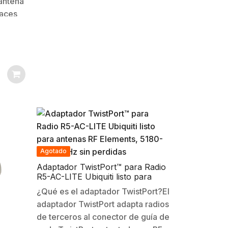
antena
laces
PE. Es
 El
ntena
Agotado
Adaptador TwistPort™ para Radio
R5-AC-LITE Ubiquiti listo para
antenas RF Elements, 5180-6400
¿Qué es el adaptador TwistPort?El
MHz sin perdidas
adaptador TwistPort adapta radios
de terceros al conector de guía de