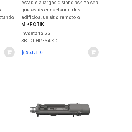
estable a largas distancias? Ya sea
s
que estés conectando dos
ectando
edificios, un sitio remoto o
MIKROTIK
ndo tu
compartiendo internet con
ura
infraestructura cercana, la nueva
Inventario
25
 Wi-Fi
serie LHG Wi-Fi 6 está diseñada
SKU: LHG-5AXD
fío. Y
para el desafío. Y lo mejor: hemos
$
963.110
mantenido el mismo precio que…