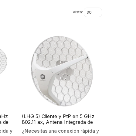
Vista:
30
 GHz
(LHG 5) Cliente y PtP en 5 GHz
a de
802.11 ax, Antena Integrada de
encia.
24.5dBi, Hasta 316mW de
pida y
¿Necesitas una conexión rápida y
Potencia.