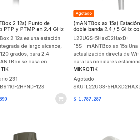
Agotado
Box 2 12s) Punto de
(mANTBox ax 15s) Estación
o PTP y PTMP en 2.4 GHz
doble banda 2.4 / 5 GHz c
tena Sectorial Integrada de
potente antena sectorial
ox 2 12s es una estación
L22UGS-5HaxD2HaxD-
 y 120° de Apertura, Hasta
incorporada, RouterOS L4,
ntegrada de largo alcance,
15S mANTBox ax 15s Una
mW de Potencia
International version
 120 grados, para 2,4
actualización directa de Wi-
ANTBox se basa en
para las populares estacion
TIK
MIKROTIK
as nuevas antenas de sector
base de antena sectorial de
pero también tiene un
banda mANTBox.Un equipo
ario
231
Agotado
dor inalámbrico integrado.
potente para todas sus
RB911G-2HPND-12S
SKU: L22UGS-5HAXD2HAX
tado por el dispositivo
necesidades de redes exter
399
$
1.787.287
 mANTBox viene listo para
¡perfecto para campamento
con todo…
estadios y parques! Actuali
configuración a ofertas de W
6múltiples
beneficios: Velocidad: hemo
hasta…