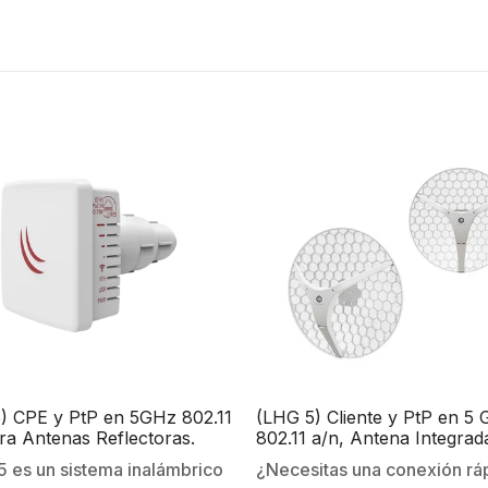
) CPE y PtP en 5GHz 802.11
(LHG 5) Cliente y PtP en 5
ra Antenas Reflectoras.
802.11 a/n, Antena Integrad
27 dBi, Hasta 316mW de Pot
5 es un sistema inalámbrico
¿Necesitas una conexión rá