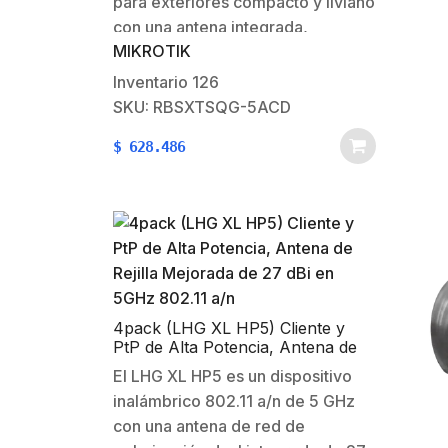
para exteriores compacto y liviano
con una antena integrada,
MIKROTIK
perfecto para enlaces punto a
punto o como una unidad CPE. El
Inventario
126
dispositivo incluye un puerto
SKU: RBSXTSQG-5ACD
Ethernet de 10/100/1000 Mbit
$
628.486
para utilizar completamente las
velocidades que…
4pack (LHG XL HP5) Cliente y
PtP de Alta Potencia, Antena de
Rejilla Mejorada de 27 dBi en
El LHG XL HP5 es un dispositivo
5GHz 802.11 a/n
inalámbrico 802.11 a/n de 5 GHz
con una antena de red de