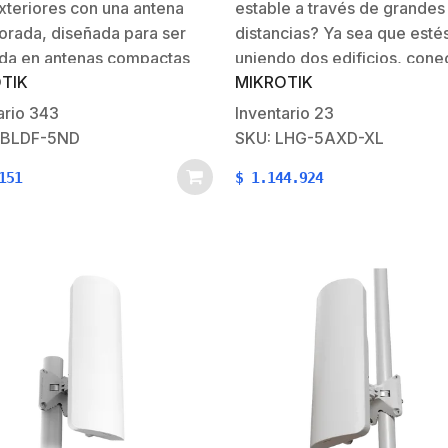
xteriores con una antena
estable a través de grandes
orada, diseñada para ser
distancias? Ya sea que esté
ada en antenas compactas
uniendo dos edificios, con
TIK
MIKROTIK
tales. El plato actuará como
un sitio remoto o compartie
lector, amplificando la
internet con una infraestruct
ario
343
Inventario
23
Esto significa que puede
cercana, la nueva serie LHG
RBLDF-5ND
SKU: LHG-5AXD-XL
ualquier plato de TV satelital
6 está diseñada para el desa
151
$
1.144.924
ible para implementar
aquí está lo…
amente poderosos enlaces
bricos de largo…