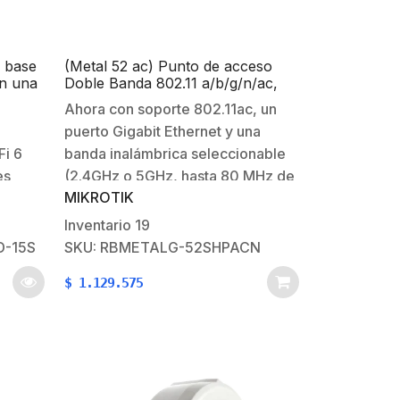
 base
(Metal 52 ac) Punto de acceso
on una
Doble Banda 802.11 a/b/g/n/ac,
Hasta 1260mW de potencia con
Ahora con soporte 802.11ac, un
carcasa Metálica para inmunidad
puerto Gigabit Ethernet y una
al ruido.
Fi 6
banda inalámbrica seleccionable
es
(2.4GHz o 5GHz, hasta 80 MHz de
MIKROTIK
 doble
canal ancho). El nuevo puerto
Gigabit le ayudará a aprovechar
Inventario
19
todas las ventajas de la tecnología
D-15S
SKU: RBMETALG-52SHPACN
iores,
inalámbrica de alta velocidad
$
1.129.575
s,
802.11ac.El Metal 52 ac admite
zar su
2.4GHz,…
i-Fi
s visto