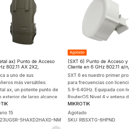
Agotado
tal ax) Punto de Acceso
(SXT 6) Punto de Acceso y
Hz 802.11 AX 2X2,
Cliente en 6 GHz 802.11 a/n
torizado con Ranura p/SIM
antena Integrada de 16 dBi.
a a uno de sus
SXT 6 es nuestro primer pr
(Frecuencia Licenciada)
eros más versátiles:
para frecuencias con licenc
al ax, un potente punto de
5.9-6.4GHz. Equipada con li
 exterior de largo alcance
RouterOS Nivel 4 y antena 
TIK
MIKROTIK
ospera en cualquier
16dBi de doble cadena de 
o. Diseñado para una mayor
grados, la unidad se puede 
ario
15
Agotado
lidad, se puede instalar casi
como estación base o CPE, 
 L23UGSR-5HAXD2HAXD-NM
SKU: RBSXTG-6HPND
lquier lugar con facilidad:
como dos de ellos se pued