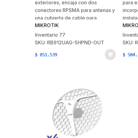
exteriores, encaja con dos
para e
conectores RPSMA para antenas y
incorp
una cubierta de cable para
instal
MIKROTIK
MIKRO
protección contra la
sateli
humedad. También están
un ref
Inventario
77
Invent
disponibles tres lugares
señal.
SKU: RB912UAG-5HPND-OUT
SKU: 
adicionales para conectores de
usar c
$
851.539
$
504.
antena, en caso de que desee
dispon
utilizar la ranura miniPCIe RB912
rápid
para una…
inalám