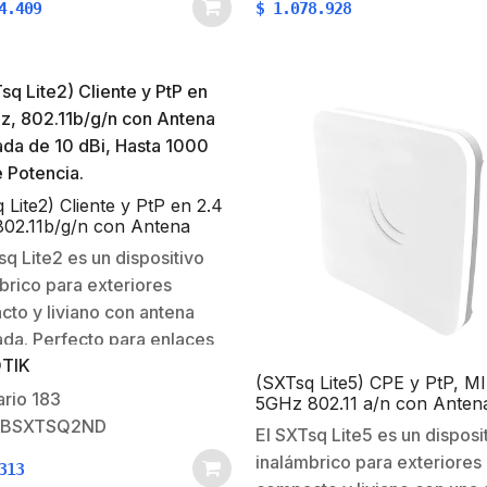
4.409
$
1.078.928
abrir y cerrar el estuche
usar…
 Lite2) Cliente y PtP en 2.4
02.11b/g/n con Antena
ada de 10 dBi, Hasta 1000
sq Lite2 es un dispositivo
 Potencia.
brico para exteriores
to y liviano con antena
ada. Perfecto para enlaces
TIK
a punto o como una unidad
(SXTsq Lite5) CPE y PtP, 
s compacto, resistente a la
ario
183
5GHz 802.11 a/n con Anten
erie y fácil de montar.El
Integrada de 16dBi, Hasta 
RBSXTSQ2ND
El SXTsq Lite5 es un disposi
de Potencia
Lite2 conserva una antena
inalámbrico para exteriores
313
 dBi como el SXT…