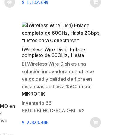
$
1.132.699
miembro en nuestra línea de
productos 802.11ac,…
(Wireless Wire Dish) Enlace
completo de 60GHz, Hasta
2Gbps, “Listos para Conectarse”
El Wireless Wire Dish es una
solución innovadora que ofrece
velocidad y calidad de fibra en
distancias de hasta 1500 m por
MIKROTIK
una fracción del precio.Este
increíble kit crea un enlace
Inventario
66
MIMO en
inalámbrico de 60 GHz cifrado
SKU: RBLHGG-60AD-KITR2
a
AES seguro que no se ve afectado
316 mW
tivo
$
2.823.406
por el…