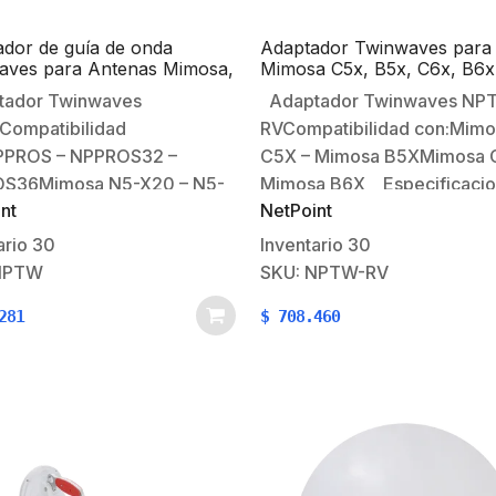
dor de guía de onda
Adaptador Twinwaves para 
aves para Antenas Mimosa,
Mimosa C5x, B5x, C6x, B6x
int, TXPRO con 2
2 conectores N-Hembra,
ador Twinwaves
Adaptador Twinwaves NP
tores N-Hembra,
frecuencia de 4.9-6.4 GHz
ompatibilidad
RVCompatibilidad con:Mimo
ncia de 4.9-6.4 GHz
PPROS – NPPROS32 –
C5X – Mimosa B5XMimosa 
S36Mimosa N5-X20 – N5-
Mimosa B6X Especificaci
nt
NetPoint
Pro – TXPD30C5X –
GeneralesTipo de producto:
4B5X –
de onda acopable Frecuenci
ario
30
Inventario
30
6B5X Especificaciones
– 6.4 GhzPolaridad: V/HCone
NPTW
SKU: NPTW-RV
lesTipo de producto: Guia
Twist-on Mimosa
281
$
708.460
a acopable Frecuencia: 4.9
C5X Especificaciones
GhzPolaridad: V/HAdaptador
MecánicasEmbalaje: Caja d
nector Twist-
cartónMaterial de radiación:
ecificaciones
AluminoConector RF: N
icasEmbalaje: Caja de
HembraPeso Neto: 300 gr
Material de radiación:
noConector RF: N