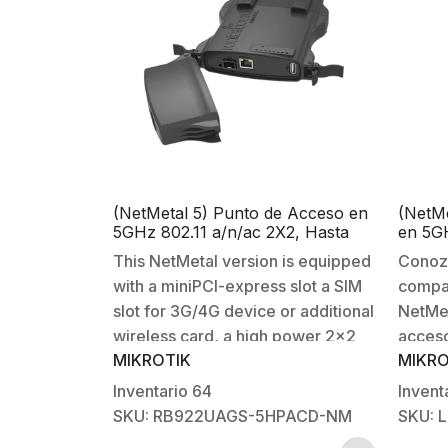
(NetMetal 5) Punto de Acceso en
(NetMe
5GHz 802.11 a/n/ac 2X2, Hasta
en 5G
1260mW Conectorizado con
Conec
This NetMetal version is equipped
Conozc
Ranura p/SIM
with a miniPCI-express slot a SIM
compañ
slot for 3G/4G device or additional
NetMet
wireless card, a high power 2×2
acceso
MIKROTIK
MIKRO
dual chain 802.11ac wireless and
que pr
two RP-SMA connectors for
entorn
Inventario
64
Invent
external antennasThe NetMetal is
durabi
SKU: RB922UAGS-5HPACD-NM
SKU:
a 802.11ac wireless device in a
en cua