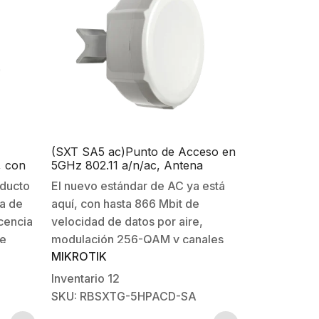
(SXT SA5 ac)Punto de Acceso en
, con
5GHz 802.11 a/n/ac, Antena
Integrada 14 dBi de 90°, Hasta
oducto
El nuevo estándar de AC ya está
1000 mW
ia de
aquí, con hasta 866 Mbit de
cencia
velocidad de datos por aire,
de
modulación 256-QAM y canales
MIKROTIK
28
de 80MHz. 802.11a/n/ac abre
usar
nuevas posibilidades y
Inventario
12
así
velocidades nunca antes
SKU: RBSXTG-5HPACD-SA
en
posibles.El SXT ac es un nuevo