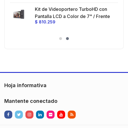
 30
Kit de Videoportero TurboHD con
e y
 al
Pantalla LCD a Color de 7" / Frente
$
810.259
ia
de Calle para Exterior de
Policarbonato / 720p (1 Megapíxel
es
)130° de Visión (Gran Angular)
n
Hoja informativa
Mantente conectado