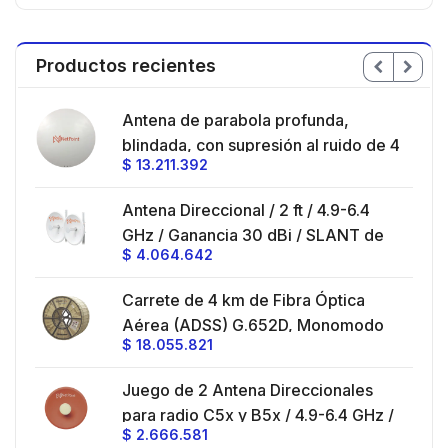
Productos recientes
en
Antena de parabola profunda,
ble
blindada, con supresión al ruido de 4
$
13.211.392
/
ft, 5.9-7.2 GHz, Ganancia 36 dBi con
SLANT de 45 ° y 90 °, ideal para
es
Antena Direccional / 2 ft / 4.9-6.4
hasta 80 km, Conectores N-hembra,
GHz / Ganancia 30 dBi / SLANT de
montaje con alineación milimétrica.
$
4.064.642
45 ° y 90 ° / Conector N-Hembra /
Montaje y jumpers incluidos.
es
Carrete de 4 km de Fibra Óptica
eo
Aérea (ADSS) G.652D, Monomodo
$
18.055.821
V,
de 24 Hilos, Exterior, Span 200,
Loose Tube
Juego de 2 Antena Direccionales
z,
0 cm
para radio C5x y B5x / 4.9-6.4 GHz /
$
2.666.581
Ganancia 27 dBi / Montaje incluido.