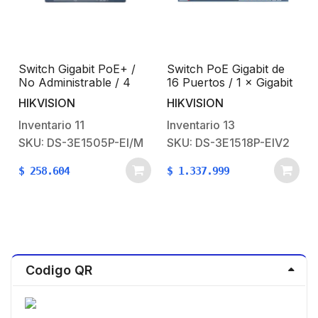
Switch Gigabit PoE+ /
Switch PoE Gigabit de
No Administrable / 4
16 Puertos / 1 × Gigabit
Puertos 10/100/1000
RJ45 / 1 × Gigabit fibra
HIKVISION
HIKVISION
Mbps PoE+ / 1 Puerto
óptica
10/100/1000 Mbps
Inventario
11
Inventario
13
Uplink / 35 W
SKU: DS-3E1505P-EI/M
SKU: DS-3E1518P-EIV2
$
258.604
$
1.337.999
Codigo QR