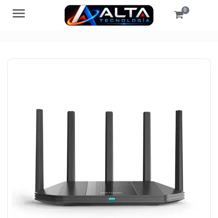
0
Menú