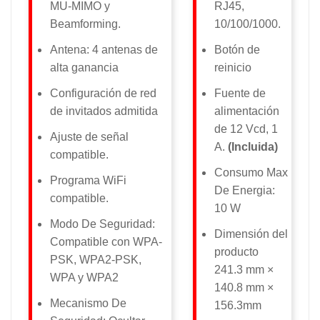
MU-MIMO y
RJ45,
Beamforming.
10/100/1000.
Antena: 4 antenas de
Botón de
alta ganancia
reinicio
Configuración de red
Fuente de
de invitados admitida
alimentación
de 12 Vcd, 1
Ajuste de señal
A.
(Incluida)
compatible.
Consumo Max
Programa WiFi
De Energia:
compatible.
10 W
Modo De Seguridad:
Dimensión del
Compatible con WPA-
producto
PSK, WPA2-PSK,
241.3 mm ×
WPA y WPA2
140.8 mm ×
Mecanismo De
156.3mm