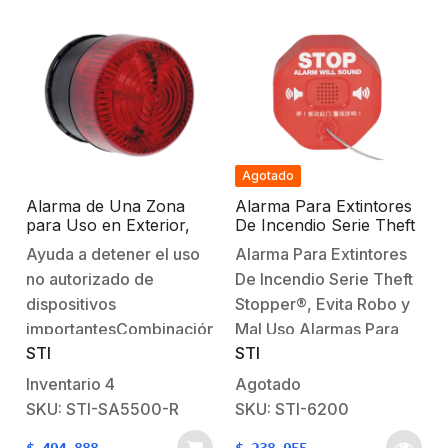
Agotado
Alarma de Una Zona
Alarma Para Extintores
para Uso en Exterior,
De Incendio Serie Theft
Notificación Audible y
Stopper®, Evita Robo y
Ayuda a detener el uso
Alarma Para Extintores
Visible, Color Rojo
Mal Uso. Alimentación a
no autorizado de
De Incendio Serie Theft
9Vcd
dispositivos
Stopper®, Evita Robo y
importantesCombinación
Mal Uso Alarmas Para
STI
STI
de sirena y LED súper
Extintores De Incendio
brillante intermitente32
Serie Theft Stopper®
Inventario
4
Agotado
sonidos seleccionables8
Disuade y Alerta del Mal
SKU: STI-SA5500-R
SKU: STI-6200
patrones de flash con
Uso o Robo La