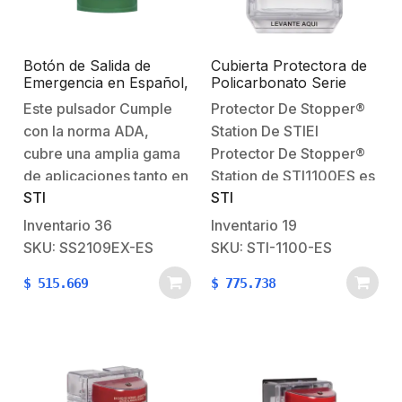
Botón de Salida de
Cubierta Protectora de
Emergencia en Español,
Policarbonato Serie
Acción Mantenida, Girar
Stopper II® , Con
Este pulsador Cumple
Protector De Stopper®
para Restablecer y LED
Bocina, Sin Espaciador,
con la norma ADA,
Station De STIEl
Multicolor
Montaje Empotrado,
Etiqueta en Español
cubre una amplia gama
Protector De Stopper®
de aplicaciones tanto en
Station de STI1100ES es
STI
STI
interiores como en
un protector de pared
exteriores. La estación
diseñado para proteger
Inventario
36
Inventario
19
está moldeada de
las estaciones de alarma
SKU: SS2109EX-ES
SKU: STI-1100-ES
policarbonato muy
contra incendios de
$
515.669
$
775.738
resistente e incluye un
daños físicos. Está
color en la caja posterior
fabricado con un
y una placa posterior de
material de
acero inoxidable. El
policarbonato de alta
policarbonato está
densidad que es
respaldado…
resistente a los