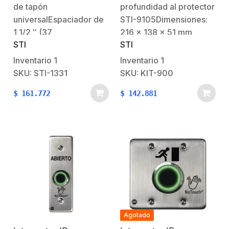
de tapón
profundidad al protector
universalEspaciador de
STI-9105Dimensiones:
1 1/2 ″ (37
216 x 138 x 51 mm
STI
STI
mm)Convierte una
unidad de montaje
Inventario
1
Inventario
1
empotrado en una
SKU: STI-1331
SKU: KIT-900
unidad de montaje en
$
161.772
$
142.881
superficieIncluye
espaciador, juntas y
herrajes
Agotado