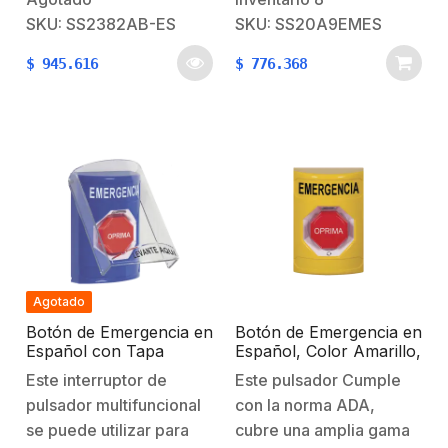
emergencia,
está moldeada de
SKU: SS2382AB-ES
SKU: SS20A9EMES
interruptores sin
policarbonato muy
$
945.616
$
776.368
contacto, botones de
resistente e incluye un
alarma contra incendios,
color en la caja posterior
botón pulsador 3 en 1,
y una placa posterior de
interruptores de punto
acero inoxidable. El
de llamada e
policarbonato está
interruptores de botón
respaldado…
pulsador
multipropósito. Muchos…
Agotado
Botón de Emergencia en
Botón de Emergencia en
Español con Tapa
Español, Color Amarillo,
Protectora de
Acción Mantenida, Girar
Este interruptor de
Este pulsador Cumple
Policarbonato Súper
para Restablecer y LED
pulsador multifuncional
con la norma ADA,
Resistente,
Multicolor
Restablecimiento con
se puede utilizar para
cubre una amplia gama
Llave y Sirena