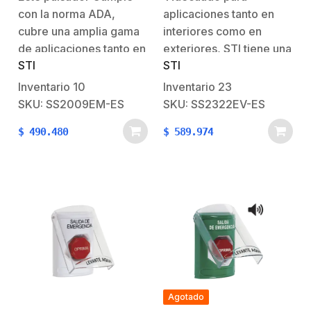
para Restablecer y LED
Resistente y
con la norma ADA,
aplicaciones tanto en
Multicolor
Restablecimiento con
Llave / Doble Salida de
cubre una amplia gama
interiores como en
Relevador
de aplicaciones tanto en
exteriores, STI tiene una
STI
STI
interiores como en
variedad de botones de
exteriores. La estación
emergencia,
Inventario
10
Inventario
23
está moldeada de
interruptores sin
SKU: SS2009EM-ES
SKU: SS2322EV-ES
policarbonato muy
contacto, botones de
$
490.480
$
589.974
resistente e incluye un
alarma contra incendios,
color en la caja posterior
botón pulsador 3 en 1,
y una placa posterior de
interruptores de punto
acero inoxidable. El
de llamada e
policarbonato está
interruptores de botón
respaldado…
pulsador
multipropósito. Muchos
son UL, cUL y…
Agotado