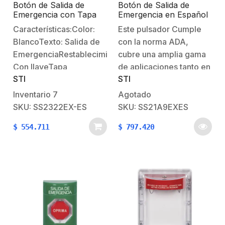
Botón de Salida de
Botón de Salida de
Emergencia con Tapa
Emergencia en Español
Protectora de
con Tapa Protectora de
Características:Color:
Este pulsador Cumple
Policarbonato Súper
Policarbonato Súper
BlancoTexto: Salida de
con la norma ADA,
Resistente y
Resistente, Acción
Restablecimiento con
Mantenida, Girar para
EmergenciaRestablecimiento:
cubre una amplia gama
Llave
Restablecer y Sirena
Con llaveTapa
de aplicaciones tanto en
STI
STI
protectora de
interiores como en
policarbonato que
exteriores. La estación
Inventario
7
Agotado
protege contra la
está moldeada de
SKU: SS2322EX-ES
SKU: SS21A9EXES
activación accidental y
policarbonato muy
$
554.711
$
797.420
vandalismoPlaca
resistente e incluye un
posterior de acero
color en la caja posterior
inoxidable
y una placa posterior de
acero inoxidable. El
policarbonato está
respaldado…