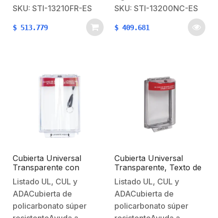
daño accidentalTexto
daño accidentalTexto en
SKU: STI-13210FR-ES
SKU: STI-13200NC-ES
de incendio en
españolMontaje
$
513.779
$
409.681
españolMontaje
superficialConductor
superficialConductor
espaciador con dos
espaciador con dos
canales
canales
knockoutsBisagra
knockoutsBisagra
continúa de alta
continúa de alta
resistenciaDimensiones:
resistenciaDimensiones:
102 x 152 x 99 mm
102 x 138 x 99 mm
Cubierta Universal
Cubierta Universal
Transparente con
Transparente, Texto de
Sirena, Texto de
Incendio en Español
Listado UL, CUL y
Listado UL, CUL y
Incendio en Español
ADACubierta de
ADACubierta de
policarbonato súper
policarbonato súper