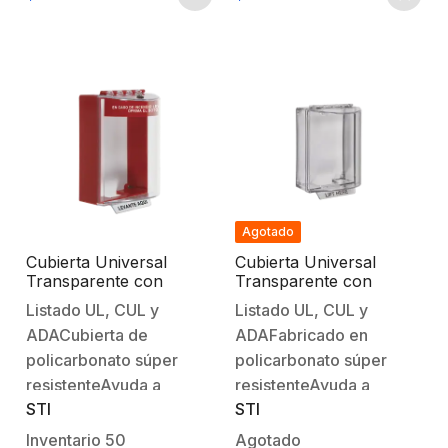
daños físicos. Está
fabricado con un
fabricado con un
material de
material de
policarbonato de alta
policarbonato de alta
densidad que es
densidad que es
resistente a los
resistente a los
impactos…
impactos…
Agotado
Cubierta Universal
Cubierta Universal
Transparente con
Transparente con
Espaciador, Texto de
Espaciador, Texto en
Listado UL, CUL y
Listado UL, CUL y
Incendio en Español
Español
ADACubierta de
ADAFabricado en
policarbonato súper
policarbonato súper
resistenteAyuda a
resistenteAyuda a
STI
STI
proteger los dispositivos
proteger los dispositivos
contra el vandalismo y el
contra el vandalismo y el
Inventario
50
Agotado