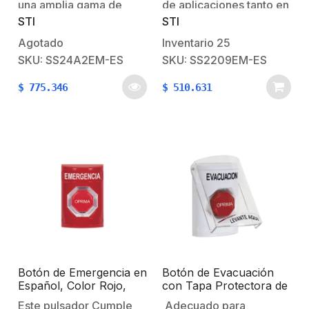
una amplia gama de
de aplicaciones tanto en
STI
STI
aplicaciones en
interiores como en
interiores. El botón
exteriores. La estación
Agotado
Inventario
25
incorpora un diseño
está moldeada de
SKU: SS24A2EM-ES
SKU: SS2209EM-ES
único, patentado y la
policarbonato muy
$
775.346
$
510.631
cubierta transparente
resistente e incluye un
ayuda a evitar la
color en la caja posterior
activación accidental y
y una placa posterior de
abraza el botón como un
acero inoxidable. El
guante por lo que es
policarbonato está
ideal…
respaldado…
Botón de Emergencia en
Botón de Evacuación
Español, Color Rojo,
con Tapa Protectora de
Acción Mantenida, Girar
Policarbonato / Súper
Este pulsador Cumple
Adecuado para