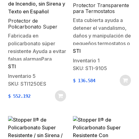
gérmenes Pestillo de…
decoraciónGarantía de
Protector Transparente
para Termostatos
tres años contra…
Pequeños
Esta cubierta ayuda a
Protector de
Policarbonato Super
detener el vandalismo,
Resistente para Palanca
Fabricada en
daños y manipulación de
de Incendio, sin Sirena y
policarbonato súper
pequeños termostatos o
Texto en Español
STI
resistente Ayuda a evitar
sensores de
falsas alarmasPara
energía.Moldeado
Inventario
1
STI
montaje a RASSin
transparente, con
SKU: STI-9105
SirenaListado UL, CUL y
material de
Inventario
5
$
136.584
ADAGarantía de 3 años,
policarbonato ‘de
SKU: STI1250ES
1 año en los
espesor, de alta
$
552.192
componentes
resistencia, se
electrónicosDimensiones: 7
recomienda esta
in H x 5 in W x 3.2 in D
cubierta protectora para
las áreas donde el
abuso es un problema.
Esto puede incluir el…