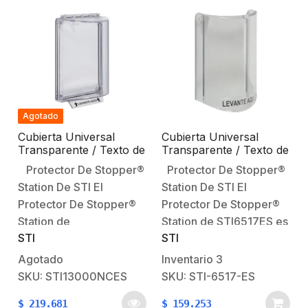
comerciales, tiendas,
hoteles y edificios
públicos y privados,…
Agotado
Cubierta Universal
Cubierta Universal
Transparente / Texto de
Transparente / Texto de
Incendio en Español /
Levante Aquí en
Protector De Stopper®
Protector De Stopper®
Sin Sirena / Bisagra
Español / Sin Sirena /
Station De STI El
Station De STI El
Resistente / Montaje Al
Montaje Al Ras
Ras
Protector De Stopper®
Protector De Stopper®
Station de
Station de STI6517ES es
STI
STI
STI13000NCES es un
un protector de pared
protector de pared
diseñado para proteger
Agotado
Inventario
3
diseñado para proteger
las estaciones de alarma
SKU: STI13000NCES
SKU: STI-6517-ES
las estaciones de alarma
contra incendios de
$
219.681
$
159.253
contra incendios de
daños físicos. Está