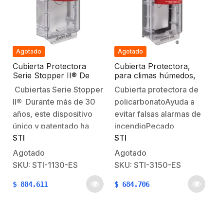
impactos…
Agotado
Agotado
Cubierta Protectora
Cubierta Protectora,
Serie Stopper II® De
para climas húmedos,
Policarbonato, Con
sin sirena, con
Cubiertas Serie Stopper
Cubierta protectora de
Bocina, Espaciador
espaciador, Texto en
II® Durante más de 30
policarbonatoAyuda a
Transparente, Etiqueta
español
en Español
años, este dispositivo
evitar falsas alarmas de
único y patentado ha
incendioPecado
STI
STI
ayudado a evitar falsas
sirenaEspaciador claro
alarmas de incendio en
con juntasListado por UL
Agotado
Agotado
todo el mundo, sin
/ cULGarantía por 3
SKU: STI-1130-ES
SKU: STI-3150-ES
restringir las alarmas
años7 pulgadas de alto
$
884.611
$
684.706
legítimas. Es ideal para
x 5 pulgadas de ancho x
escuelas, hospitales,
5,2 pulgadas de
guarderías, centros
profundidad