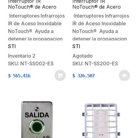
Interruptor IR
Interruptor IR
NoTouch® de Acero
NoTouch® de Acero
Inoxidable / Montaje
Inoxidable / Salida
Interruptores Infrarrojos
Interruptores Infrarrojos
Delgado / Caja Posterior
Doble / Símbolo de
IR de Aceso Inoxidable
IR de Aceso Inoxidable
/ Abierto
Puerta
NoTouch® Ayuda a
NoTouch® Ayuda a
detener la propagacion
detener la propagacion
STI
STI
de gérmenes Este
de
botón sin contacto
gérmenes Características:
Inventario
2
Agotado
aplica la tecnología
de onda infrarroja
SKU: NT-SS002-ES
SKU: NT-SS200-ES
NoTouch® que ayuda a
NoTouch® .Permite al
$
565.416
$
326.507
reducir la propagación
usuario abrir una puerta
de gérmenes en
protegida sin tocar el
cualquier edificio
botón .Para abrir, la
público. Para salir, una
persona agita la mano
persona simplemente
frente al interruptor IR
debe agitar la mano al
.Ayuda a reducir la
frente del dispositivo.…
propagación de…