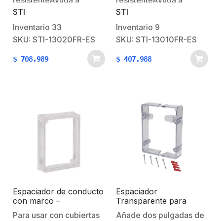
resistenteAyuda a
resistenteAyuda a
STI
STI
proteger los dispositivos
proteger los dispositivos
contra el vandalismo y el
contra el vandalismo y el
Inventario
33
Inventario
9
daño accidentalCon
daño accidentalTexto
SKU: STI-13020FR-ES
SKU: STI-13010FR-ES
sirena de 105 dBTexto
de incendio en
$
708.989
$
407.988
de incendio en
españolMontaje
españolMontaje
empotradoBisagra
empotradoBisagra
continúa de alta
continúa de alta
resistenciaDimensiones:
resistenciaDimensiones:
102 x 152 x 64 mm
102 x 138 x 64 mm
Espaciador de conducto
Espaciador
con marco –
Transparente para
Transparente para la
Protector STI-9110
Para usar con cubiertas
Añade dos pulgadas de
serie Stopper