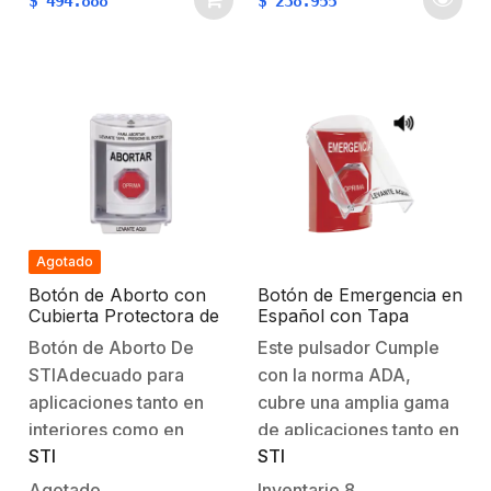
$
494.888
$
238.955
selección de
alarma Theft Stopper®
velocidadConfigurable:
altamente efectiva
solo luz estroboscópica,
puede servir como una
solo sirena o
alarma practica para el
ambosSeñal de batería
mal uso o robo de
bajaAlarma de 105 o 85
extintores de…
dBsAlimentación: 12-24
Vcd o batería…
Agotado
Botón de Aborto con
Botón de Emergencia en
Cubierta Protectora de
Español con Tapa
Policarbonato Súper
Protectora de
Botón de Aborto De
Este pulsador Cumple
Resistente y
Policarbonato Súper
STIAdecuado para
con la norma ADA,
Restablecimiento con
Resistente, Acción
Llave
Mantenida, Girar para
aplicaciones tanto en
cubre una amplia gama
Restablecer y Sirena
interiores como en
de aplicaciones tanto en
STI
STI
exteriores, STI tiene una
interiores como en
variedad de botones de
exteriores. La estación
Agotado
Inventario
8