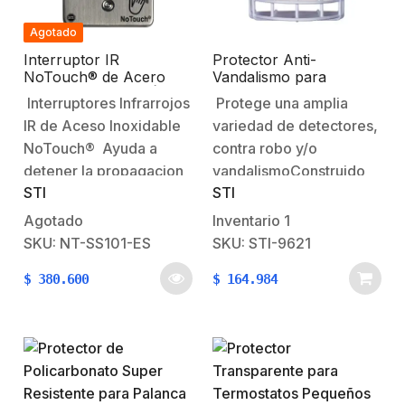
Agotado
Interruptor IR
Protector Anti-
NoTouch® de Acero
Vandalismo para
Inoxidable, Salida Única,
Detectores de
Interruptores Infrarrojos
Protege una amplia
SALIDA
Movimiento
IR de Aceso Inoxidable
variedad de detectores,
NoTouch® Ayuda a
contra robo y/o
detener la propagacion
vandalismoConstruido
STI
STI
de germenes Acción
con alambre de acero
de onda infrarroja
recubierto calibre 9Fácil
Agotado
Inventario
1
NoTouch® Permite al
y rápida instalación (no
SKU: NT-SS101-ES
SKU: STI-9621
usuario abrir una puerta
incluye el
$
380.600
$
164.984
protegida sin tocar el
detector)Resistente a la
botón Para abrir, la
corrosiónSe retira
persona agita la mano
fácilmente para dar
frente al interruptor
mantenimiento al
IR Ayuda a reducir la
detectorSe puede pintar
propagación de
para combinar con la