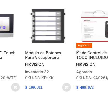
Agotado
i Touch
Módulo de Botones
Kit de Control de 
Para Videoportero
TODO INCLUIDO c
 / Vídeo
Modular / Llamada de
Lector de Huellas 
HIKVISION
HIKVISION
stándar /
un solo Toque / Soporta
Tarjetas compatibl
a /
Hasta 6 Monitores
App HIKConnect /
Inventario
32
Agotado
Principales
Incluye Electroimá
20-WTE1
SKU: DS-KD-KK
SKU: DS-KAS261/
io de
Botón de Salida y
carbonato
Montajes Z y L par
$
199.311
$
488.872
imán (DS-K1T804)