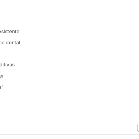
sistente
ccidental
ditivas
er
a'