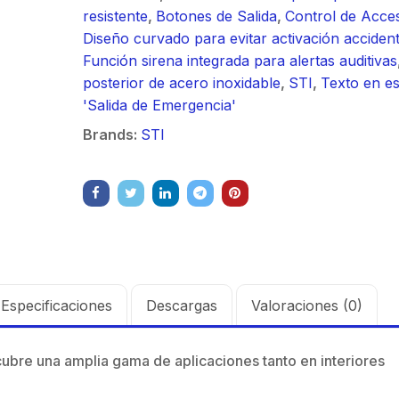
/ Ideal para
90 ° 
resistente
,
Botones de Salida
,
Control de Acce
o
Vide
sión al ruido
Color de 7" /
supre
m / Conector
30 k
Diseño curvado para evitar activación accident
ft, 5.9-7.2
Frente de Calle
de 4 f
mbra /
N-He
Función sirena integrada para alertas auditivas
 Ganancia 36
para Exterior de
GHz,
aje y jumpers
Monta
posterior de acero inoxidable
,
STI
,
Texto en e
con SLANT de
Policarbonato /
dBi 
idos.
inclu
'Salida de Emergencia'
y 90 °, ideal
720p (1 Megapíxel
45 ° 
 hasta 80 km,
)130° de Visión
para 
Brands:
STI
ctores N-
(Gran Angular)
Cone
ra, montaje
hemb
alineación
con a
étrica.
milim
Especificaciones
Descargas
Valoraciones (0)
ubre una amplia gama de aplicaciones tanto en interiores