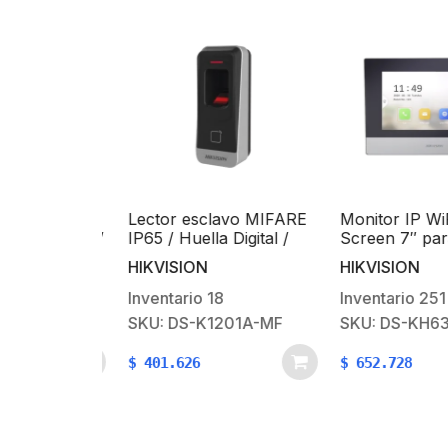
rjetas
Lector esclavo MIFARE
Monitor IP WiF
ntraseñas /
IP65 / Huella Digital /
Screen 7″ para
egand y
Lector de Tarjetas de
Videoportero IP
HIKVISION
HIKVISION
tico y Fácil
Mifare / RS-485 /
en Vivo / PoE E
 Indicador
Interior y Exterior /
Apertura Remot
Inventario
18
Inventario
251
Requiere panel de la
Llamada Entre
101MK
SKU: DS-K1201A-MF
SKU: DS-KH63
serie DS-K2600
Monitores / Aud
dos vías / Poli
$
401.626
$
652.728