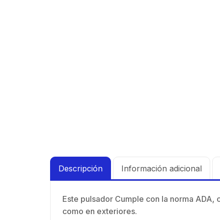
90 ° 
Vide
supre
30 k
de 4 
N-He
GHz,
Mont
dBi 
inclu
45 ° 
para
Cone
hemb
con 
milim
Descripción
Información adicional
Este pulsador Cumple con la norma ADA, c
como en exteriores.