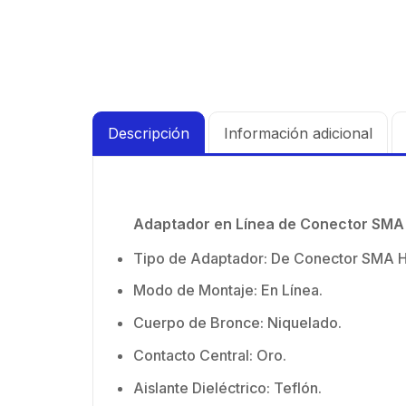
90 ° 
Vide
supre
30 k
de 4 
N-He
GHz,
Mont
dBi 
inclu
45 ° 
Descripción
Información adicional
para
Cone
hemb
con 
Adaptador en Línea de Conector SMA
milim
Tipo de Adaptador: De Conector
SMA H
Modo de Montaje: En Línea.
Cuerpo de Bronce: Niquelado.
Contacto Central: Oro.
Aislante Dieléctrico: Teflón.