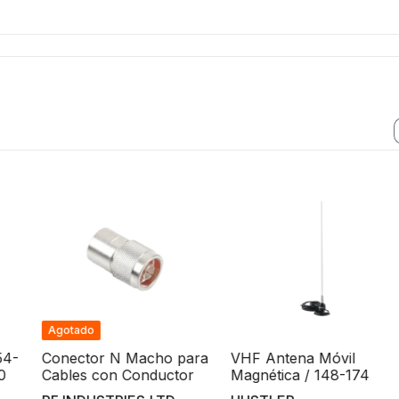
cho para
VHF Antena Móvil
Antena Base Fibra
nductor
Magnética / 148-174
Vidrio, UHF de 45
-11 ó 13,
MHz / Bobina Diseñada
MHz, 6 dB de gan