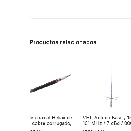
Productos relacionados
Agotado
l Heliax de
VHF Antena Base / 154-
Conector N Ma
corrugado,
161 MHz / 7 dBd / 800
Cables con Co
0 Ohms
Watts / Construcción de
Central de AWG