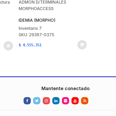
ctura
ADMON D/TERMINALES
MORPHOACCESS
IDEMIA (MORPHO)
olo:
 e ISO
Inventario
7
tas
SKU: 29367-0375
ntía 2
$
4.555.351
los
sicas y
ente:
Mantente conectado