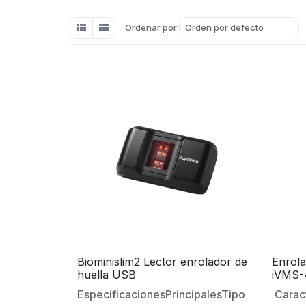
Orden por defecto
Ordenar por:
Biominislim2 Lector enrolador de
Enrola
huella USB
iVMS-4
el Alt
EspecificacionesPrincipalesTipo
Caract
Conex