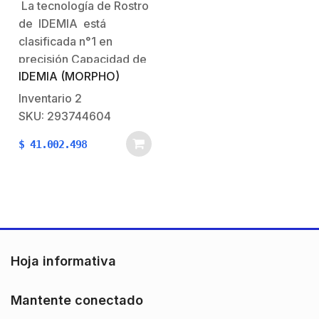
La tecnología de Rostro
Desfire incluido IP65
de IDEMIA está
clasificada n°1 en
precisión Capacidad de
IDEMIA (MORPHO)
almacenamiento interno:
20,000 registros de
Inventario
2
usuario extensibles,
SKU: 293744604
hasta 40,000 con
$
41.002.498
licenciaFuente de
alimentación: 12 a 24 V
DC (3A min @
12V))Comunicacion:
Ethernet, RS485, RS422,
USB3 Opcional(Wi-Fi y
4G)IP65 bajo techo.
Hoja informativa
Mantente conectado