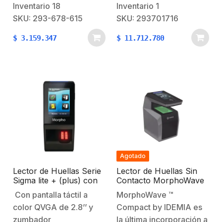
MorphoAccess® SIGMA
excepcional a la familia
Inventario
18
Inventario
1
Lite están
SIGMA de lectores de
SKU: 293-678-615
SKU: 293701716
específicamente
huellas dactilares.
$
3.159.347
$
11.712.780
diseñados para ser
Partiendo de la misma
instalados en superficies
plataforma que el resto
estrechas, tales como
de los dispositivos
marcos de puertas de
SIGMA, el MA SIGMA
cristal o aluminio,
Extreme está diseñado
torniquetes o en la
específicamente para
estantería para
operar en condiciones
servidores de cómputo.
climáticas…
Con…
Agotado
Lector de Huellas Serie
Lector de Huellas Sin
Sigma lite + (plus) con
Contacto MorphoWave
lector PROX HID PoE,
XP MDPI / 40.000
Con pantalla táctil a
MorphoWave ™
IP65 aprobado por FBI
Usuarios (expandible a
color QVGA de 2.8’’ y
Compact by IDEMIA es
100.000 con licencia) /
Lector de Tarjetas
zumbador
la última incorporación a