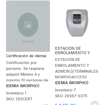
ESTACION DE
ENROLAMIENTO Y
Certificación de Idemia
ADMON
ESTACION DE
D/TERMINALES
Certificación: por
ENROLAMIENTO Y
MORPHOACCESS
persona. Se requiere
ADMON D/TERMINALES
adquirir Mínimo 4 y
MORPHOACCESS
máximo 10 personas de
IDEMIA (MORPHO)
IDEMIA (MORPHO)
manera online
Inventario
7
Requiere adquirir
Inventario
1
SKU: 29367-0375
equipo demo
SKU: 293CERT
modelo 293722319DEMO.