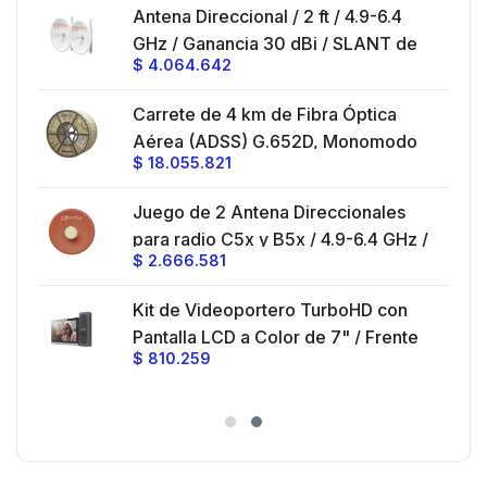
es
Antena Direccional / 2 ft / 4.9-6.4
hasta 80 km, Conectores N-hembra,
GHz / Ganancia 30 dBi / SLANT de
montaje con alineación milimétrica.
$
4.064.642
45 ° y 90 ° / Conector N-Hembra /
Montaje y jumpers incluidos.
es
Carrete de 4 km de Fibra Óptica
eo
Aérea (ADSS) G.652D, Monomodo
$
18.055.821
V,
de 24 Hilos, Exterior, Span 200,
Loose Tube
Juego de 2 Antena Direccionales
z,
0 cm
para radio C5x y B5x / 4.9-6.4 GHz /
$
2.666.581
Ganancia 27 dBi / Montaje incluido.
 30
Kit de Videoportero TurboHD con
e y
 al
Pantalla LCD a Color de 7" / Frente
$
810.259
ia
de Calle para Exterior de
Policarbonato / 720p (1 Megapíxel
es
)130° de Visión (Gran Angular)
n