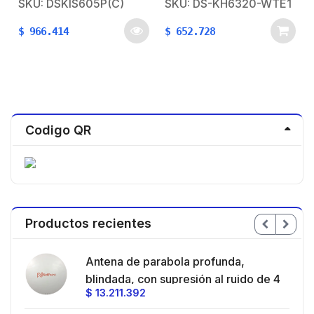
SKU: DSKIS605P(C)
SKU: DS-KH6320-WTE1
Monitores / Audio de
dos vías / Policarbonato
$
966.414
$
652.728
Codigo QR
Productos recientes
en
Antena de parabola profunda,
ble
blindada, con supresión al ruido de 4
$
13.211.392
/
ft, 5.9-7.2 GHz, Ganancia 36 dBi con
SLANT de 45 ° y 90 °, ideal para