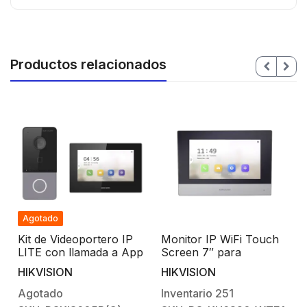
Productos relacionados
Agotado
Kit de Videoportero IP
Monitor IP WiFi Touch
LITE con llamada a App
Screen 7″ para
de Smartphone
Videoportero IP / Vídeo
HIKVISION
HIKVISION
(HikConnect) / Frente
en Vivo / PoE Estándar /
a
de calle IP65 / Soporta
Apertura Remota /
Agotado
Inventario
251
PoE Estándar
Llamada Entre