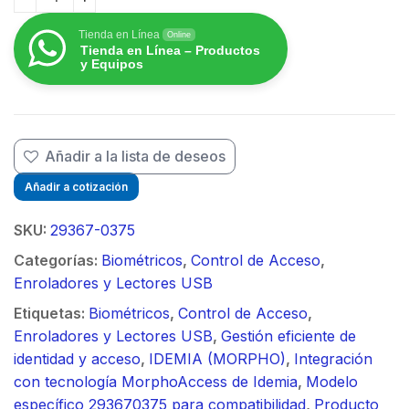
ESTACION DE ENROLAMIENTO Y ADMON D/TERMINAL
Tienda en Línea
Online
$
Tienda en Línea – Productos
y Equipos
$
Añadir a la lista de deseos
Añadir a cotización
SKU:
29367-0375
Categorías:
Biométricos
,
Control de Acceso
,
Enroladores y Lectores USB
Etiquetas:
Biométricos
,
Control de Acceso
,
Enroladores y Lectores USB
,
Gestión eficiente de
identidad y acceso
,
IDEMIA (MORPHO)
,
Integración
con tecnología MorphoAccess de Idemia
,
Modelo
específico 293670375 para compatibilidad
,
Producto