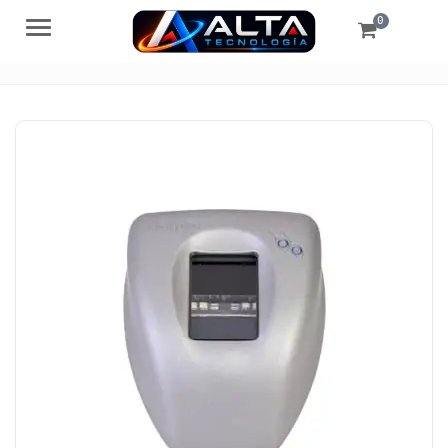
0
Menú