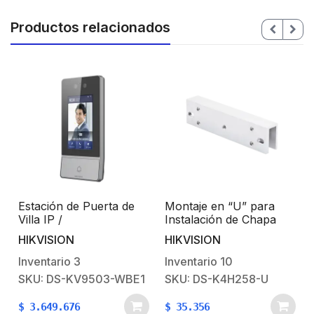
Productos relacionados
Estación de Puerta de
Montaje en “U” para
Villa IP /
Instalación de Chapa
Reconocimiento Facial /
Magnética DS-K4H258S
HIKVISION
HIKVISION
Pantalla LCD Colorida
en Puerta de Cristal
de 4,3 Pulgadas / Nivel
(Vidrio)
Inventario
3
Inventario
10
deProtección Superior
SKU: DS-KV9503-WBE1
SKU: DS-K4H258-U
IK08 e IP65
$
3.649.676
$
35.356