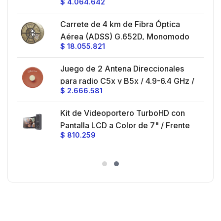
$
4.064.642
45 ° y 90 ° / Conector N-Hembra /
Montaje y jumpers incluidos.
es
Carrete de 4 km de Fibra Óptica
eo
Aérea (ADSS) G.652D, Monomodo
$
18.055.821
V,
de 24 Hilos, Exterior, Span 200,
Loose Tube
Juego de 2 Antena Direccionales
z,
0 cm
para radio C5x y B5x / 4.9-6.4 GHz /
$
2.666.581
Ganancia 27 dBi / Montaje incluido.
 30
Kit de Videoportero TurboHD con
e y
 al
Pantalla LCD a Color de 7" / Frente
$
810.259
ia
de Calle para Exterior de
Policarbonato / 720p (1 Megapíxel
es
)130° de Visión (Gran Angular)
n