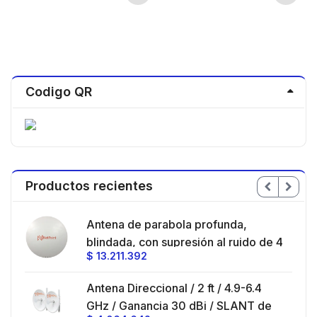
Codigo QR
Productos recientes
en
Antena de parabola profunda,
ble
blindada, con supresión al ruido de 4
$
13.211.392
/
ft, 5.9-7.2 GHz, Ganancia 36 dBi con
SLANT de 45 ° y 90 °, ideal para
es
Antena Direccional / 2 ft / 4.9-6.4
hasta 80 km, Conectores N-hembra,
GHz / Ganancia 30 dBi / SLANT de
montaje con alineación milimétrica.