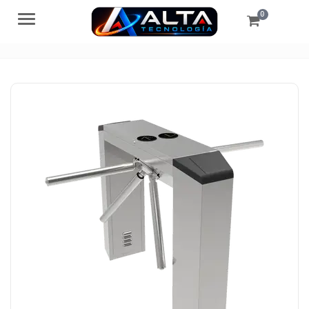
0
Menú