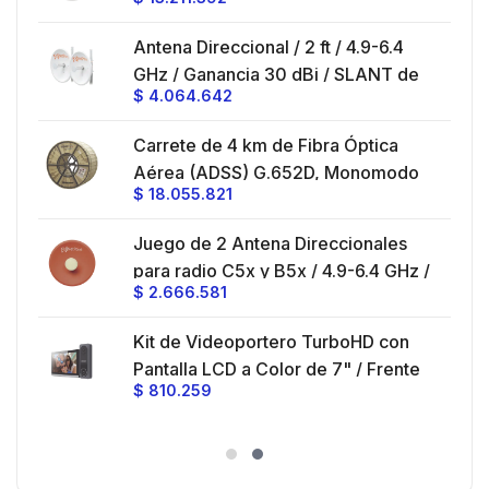
/
ft, 5.9-7.2 GHz, Ganancia 36 dBi con
SLANT de 45 ° y 90 °, ideal para
es
Antena Direccional / 2 ft / 4.9-6.4
hasta 80 km, Conectores N-hembra,
GHz / Ganancia 30 dBi / SLANT de
montaje con alineación milimétrica.
$
4.064.642
45 ° y 90 ° / Conector N-Hembra /
Montaje y jumpers incluidos.
es
Carrete de 4 km de Fibra Óptica
eo
Aérea (ADSS) G.652D, Monomodo
$
18.055.821
V,
de 24 Hilos, Exterior, Span 200,
Loose Tube
Juego de 2 Antena Direccionales
z,
0 cm
para radio C5x y B5x / 4.9-6.4 GHz /
$
2.666.581
Ganancia 27 dBi / Montaje incluido.
 30
Kit de Videoportero TurboHD con
e y
 al
Pantalla LCD a Color de 7" / Frente
$
810.259
ia
de Calle para Exterior de
Policarbonato / 720p (1 Megapíxel
es
)130° de Visión (Gran Angular)
n