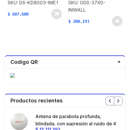
SKU: DS-KD8003-IME1
SKU: GDS-37X0-
dB
INWALL
$
607.600
$
200.193
Codigo QR
Productos recientes
en
Antena de parabola profunda,
ble
blindada, con supresión al ruido de 4
$
13.211.392