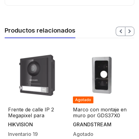
Productos relacionados
Agotado
Frente de calle IP 2
Marco con montaje en
Megapixel para
muro por GDS37X0
Videoportero Modular /
HIKVISION
GRANDSTREAM
PoE / Angulo 180° /
Ultra Baja Iluminación /
Inventario
19
Agotado
Exterior IP65 / WDR 120