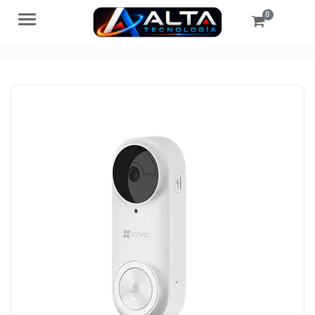
0
Menú