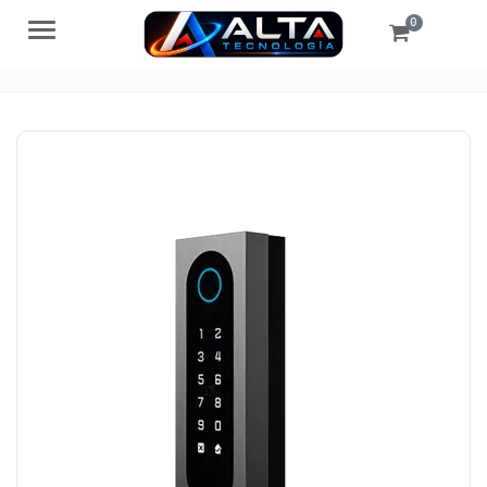
0
Menú