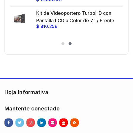
Ganancia 27 dBi / Montaje incluido.
 30
Kit de Videoportero TurboHD con
e y
 al
Pantalla LCD a Color de 7" / Frente
$
810.259
ia
de Calle para Exterior de
Policarbonato / 720p (1 Megapíxel
es
)130° de Visión (Gran Angular)
n
Hoja informativa
Mantente conectado