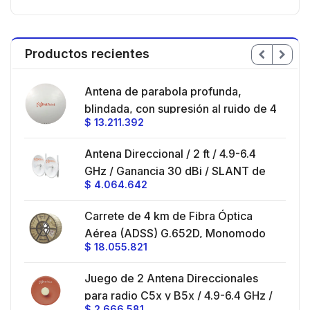
Productos recientes
en
Antena de parabola profunda,
ble
blindada, con supresión al ruido de 4
$
13.211.392
/
ft, 5.9-7.2 GHz, Ganancia 36 dBi con
SLANT de 45 ° y 90 °, ideal para
es
Antena Direccional / 2 ft / 4.9-6.4
hasta 80 km, Conectores N-hembra,
GHz / Ganancia 30 dBi / SLANT de
montaje con alineación milimétrica.
$
4.064.642
45 ° y 90 ° / Conector N-Hembra /
Montaje y jumpers incluidos.
es
Carrete de 4 km de Fibra Óptica
eo
Aérea (ADSS) G.652D, Monomodo
$
18.055.821
V,
de 24 Hilos, Exterior, Span 200,
Loose Tube
Juego de 2 Antena Direccionales
z,
0 cm
para radio C5x y B5x / 4.9-6.4 GHz /
$
2.666.581