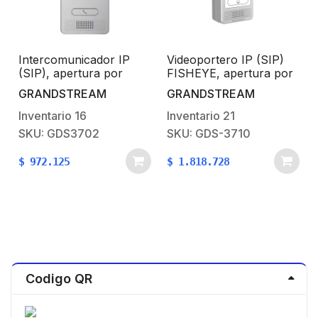
Intercomunicador IP
Videoportero IP (SIP)
(SIP), apertura por
FISHEYE, apertura por
código, Antivandálico
código, Antivandálico,
GRANDSTREAM
GRANDSTREAM
IK10, 2 relevadores,
llamada y/o tarjeta,
IP66, PoE
teclado retro-
Inventario
16
Inventario
21
iluminación
SKU: GDS3702
SKU: GDS-3710
$
972.125
$
1.818.728
Codigo QR