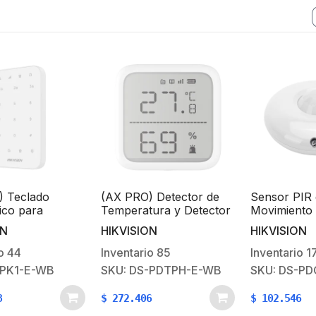
do
(AX PRO) Detector de
Sensor PIR de
a
Temperatura y Detector
Movimiento con
rmado /
de Humedad
Cobertura de 360° 
HIKVISION
HIKVISION
Inalámbrico / 2.7″ de
Rango de Detecció
 para
Tamaño / Uso en
mts / Uso en Interi
Inventario
85
Inventario
17
vadores
Interior / Rango de
-WB
SKU: DS-PDTPH-E-WB
SKU: DS-PDCL12-
Detección desde -35°C
hasta 99°C
$
272.406
$
102.546