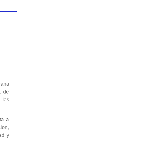
rana
a de
 las
ta a
sion,
ad y