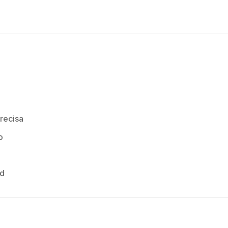
recisa
o
ad