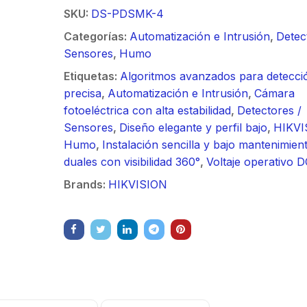
/ Ideal para
90 ° 
o
Vide
SKU:
DS-PDSMK-4
sión al ruido
Color de 7" /
supre
m / Conector
30 k
ft, 5.9-7.2
Frente de Calle
de 4 f
Categorías:
Automatización e Intrusión
,
Detec
mbra /
N-He
 Ganancia 36
para Exterior de
GHz,
Sensores
,
Humo
aje y jumpers
Monta
con SLANT de
Policarbonato /
dBi 
idos.
inclu
Etiquetas:
Algoritmos avanzados para detecci
y 90 °, ideal
720p (1 Megapíxel
45 ° 
precisa
,
Automatización e Intrusión
,
Cámara
 hasta 80 km,
)130° de Visión
para 
fotoeléctrica con alta estabilidad
,
Detectores /
ctores N-
(Gran Angular)
Cone
Sensores
,
Diseño elegante y perfil bajo
,
HIKVI
ra, montaje
hemb
Humo
,
Instalación sencilla y bajo mantenimien
alineación
con a
duales con visibilidad 360°
,
Voltaje operativo D
étrica.
milim
Brands:
HIKVISION