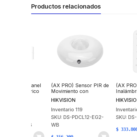
Productos relacionados
t de Panel
(AX PRO) Sensor PIR de
(AX PRO) Tecla
nalámbrico
Movimiento con
Inalámbrico par
 / Soporta
Cobertura de 360°
Armado y Desa
HIKVISION
HIKVISION
-Fi /
Inalambrico / Uso en
Funciones de
ría de
Interior
Automatización
2
Inventario
119
Inventario
44
ompatible
control de Rele
SKU: DS-PDCL12-EG2-
SKU: DS-PK1-E
esorios Ax
IT16WB
WB
$
333.808
$
156.209