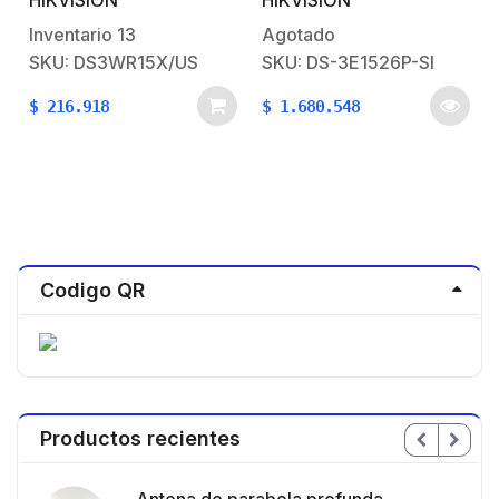
GHz) / Hasta 1501 Mbps
Mbps PoE+ / 2 puertos
/ 4 Puertos 10/100/1000
SFP / configuración
Inventario
13
Agotado
Mbps / 4 Antenas
remota desde Hik-
SKU: DS3WR15X/US
SKU: DS-3E1526P-SI
Externas
ProConnect / PoE hasta
Omnidireccional de 5 dBi
250 metros / 370 W
$
216.918
$
1.680.548
/ Interior
Codigo QR
Productos recientes