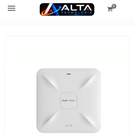
0
Menú