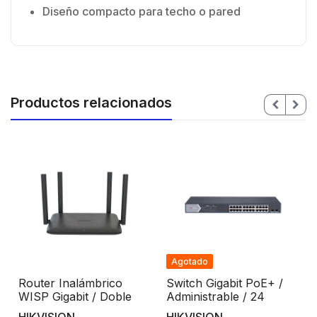
Diseño compacto para techo o pared
Productos relacionados
Agotado
Router Inalámbrico
Switch Gigabit PoE+ /
WISP Gigabit / Doble
Administrable / 24
Banda AC (2.4 GHz y 5
puertos 10/100/1000
HIKVISION
HIKVISION