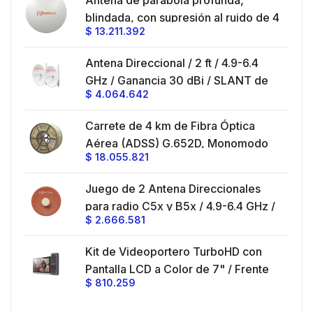
en
Antena de parabola profunda,
ble
blindada, con supresión al ruido de 4
$
13.211.392
/
ft, 5.9-7.2 GHz, Ganancia 36 dBi con
SLANT de 45 ° y 90 °, ideal para
es
Antena Direccional / 2 ft / 4.9-6.4
hasta 80 km, Conectores N-hembra,
GHz / Ganancia 30 dBi / SLANT de
montaje con alineación milimétrica.
$
4.064.642
45 ° y 90 ° / Conector N-Hembra /
Montaje y jumpers incluidos.
es
Carrete de 4 km de Fibra Óptica
eo
Aérea (ADSS) G.652D, Monomodo
$
18.055.821
V,
de 24 Hilos, Exterior, Span 200,
Loose Tube
Juego de 2 Antena Direccionales
z,
0 cm
para radio C5x y B5x / 4.9-6.4 GHz /
$
2.666.581
Ganancia 27 dBi / Montaje incluido.
 30
Kit de Videoportero TurboHD con
e y
 al
Pantalla LCD a Color de 7" / Frente
$
810.259
ia
de Calle para Exterior de
Policarbonato / 720p (1 Megapíxel