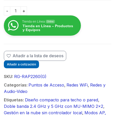
$
$
Punto de acceso Wi-Fi 6 de techo para interior 360°, 
Tienda en Línea
Online
Tienda en Línea – Productos
y Equipos
Añadir a la lista de deseos
Añadir a cotización
SKU:
RG-RAP2260(G)
Categorías:
Puntos de Acceso
,
Redes WiFi
,
Redes y
Audio-Video
Etiquetas:
Diseño compacto para techo o pared
,
Doble banda 2.4 GHz y 5 GHz con MU-MIMO 2x2
,
Gestión en la nube sin controlador local
,
Modos AP,