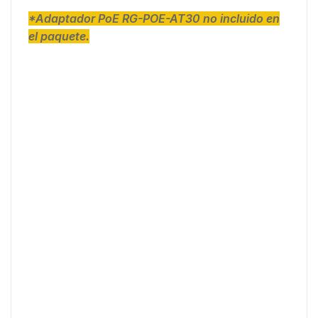
*Adaptador PoE RG-POE-AT30 no incluido en
el paquete.