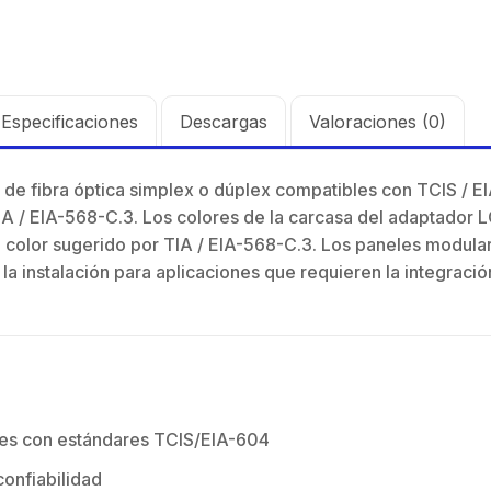
para Exterior de
Policarbonato /
720p (1 Megapíxel
)130° de Visión
(Gran Angular)
Especificaciones
Descargas
Valoraciones (0)
 de fibra óptica simplex o dúplex compatibles con TCIS / EI
A / EIA-568-C.3. Los colores de la carcasa del adaptador L
 color sugerido por TIA / EIA-568-C.3. Los paneles modula
de 2 Antenas
Kit d
la instalación para aplicaciones que requieren la integració
arabola
de pa
994.435
$
19.
unda,
profu
dada, con
blind
sión al ruido
supre
ft, 5.9-7.2
de 4 f
 Ganancia 36
GHz,
es con estándares TCIS/EIA-604
con SLANT de
dBi 
y 90 °, ideal
45 ° 
onfiabilidad