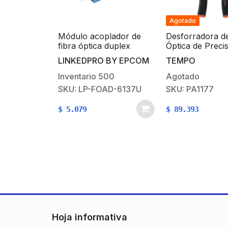
Agotado
fibra Drop
Módulo acoplador de
Desforradora de
2 mm
fibra óptica duplex
Óptica de Preci
LC/UPC a LC/UPC
PRO-GRIP, 3 po
 BY EPCOM
LINKEDPRO BY EPCOM
TEMPO
compatible con fibra
(2 mm, 900 µm 
Monomodo
µm)
00
Inventario
500
Agotado
C
SKU: LP-FOAD-6137U
SKU: PA1177
$
5.079
$
89.393
Hoja informativa