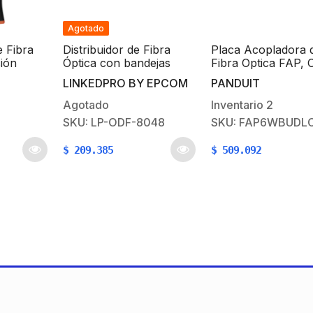
Agotado
 Fibra
Distribuidor de Fibra
Placa Acopladora 
sión
Óptica con bandejas
Fibra Optica FAP, 
siciones
deslizables, vacío, 19in,
Conectores LC Dup
LINKEDPRO BY EPCOM
PANDUIT
y 250
acepta 48 adaptadores
(12 Fibras), Para F
“LC Duplex” o “LC
Monomodo OS1/OS
Agotado
Inventario
2
Simplex” o 48 “SC”
Color Azul
SKU: LP-ODF-8048
SKU: FAP6WBUDL
Simplex, 3U
$
209.385
$
509.092