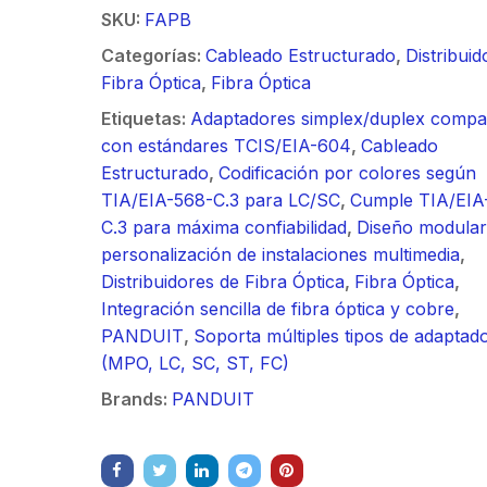
/ Ideal para
90 ° 
SKU:
FAPB
o
Vide
m / Conector
30 k
Categorías:
Cableado Estructurado
,
Distribuid
mbra /
N-He
Fibra Óptica
,
Fibra Óptica
aje y jumpers
Monta
idos.
inclu
Etiquetas:
Adaptadores simplex/duplex compat
con estándares TCIS/EIA-604
,
Cableado
Estructurado
,
Codificación por colores según
TIA/EIA-568-C.3 para LC/SC
,
Cumple TIA/EIA
C.3 para máxima confiabilidad
,
Diseño modular
Juego de 2
personalización de instalaciones multimedia
,
Antena
Distribuidores de Fibra Óptica
,
Fibra Óptica
,
$
2.666.581
Direccionales para
Integración sencilla de fibra óptica y cobre
,
radio C5x y B5x /
Kit de
PANDUIT
,
Soporta múltiples tipos de adaptad
4.9-6.4 GHz /
Videoportero
(MPO, LC, SC, ST, FC)
Ganancia 27 dBi /
$
810.259
TurboHD con
Montaje incluido.
Brands:
PANDUIT
Pantalla LCD a
Color de 7" /
Frente de Calle