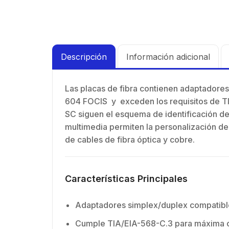
Descripción
Información adicional
Las placas de fibra contienen adaptadores
604 FOCIS y exceden los requisitos de TI
SC siguen el esquema de identificación de
Kit 
multimedia permiten la personalización de 
de p
de cables de fibra óptica y cobre.
$
19.
prof
blin
supre
Características Principales
de 4 
GHz,
Adaptadores simplex/duplex compatibl
dBi 
45 ° 
Cumple TIA/EIA-568-C.3 para máxima c