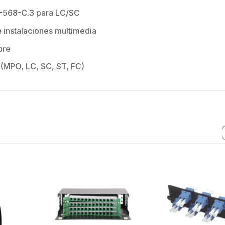
 hasta 80 km,
para 
A-568-C.3 para LC/SC
ctores N-
Cone
ra, montaje
hemb
 instalaciones multimedia
alineación
con a
bre
étrica.
milim
 (MPO, LC, SC, ST, FC)