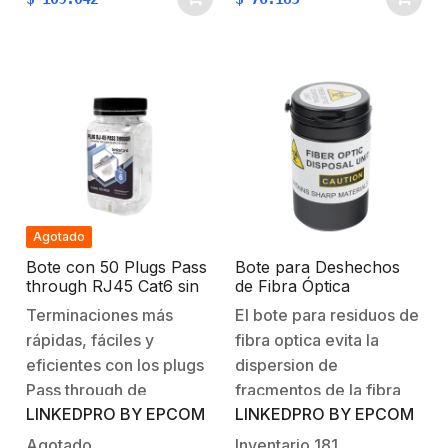
una manera eficiente,
una manera eficiente,
manteniendo alta
manteniendo alta
integridad de
integridad de
señal. Cumplen con los
señal. Cumplen con los
requerimientos
requerimientos
especificados en la
especificados en la
norma TIA-
norma TIA-
568B.2 Características
568B.2 Características
Generales:Chapado…
Generales:Chapado…
Agotado
Bote con 50 Plugs Pass
Bote para Deshechos
through RJ45 Cat6 sin
de Fibra Óptica
blindaje, con alivio de
Terminaciones más
El bote para residuos de
tensión incluido,
rápidas, fáciles y
fibra optica evita la
chapado de oro a 30
micras para durabilidad
eficientes con los plugs
dispersion de
extrema
Pass through de
fracmentos de la fibra
LINKEDPRO BY EPCOM
LINKEDPRO BY EPCOM
LinkedPro, su diseño de
cuando se esta
una sola pieza permite
realizando un trabajo en
Agotado
Inventario
181