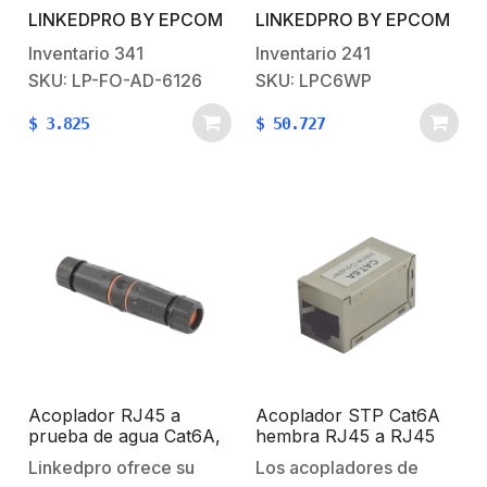
LINKEDPRO BY EPCOM
LINKEDPRO BY EPCOM
SimplexCompatibe con
clasificación IP68 para
estandar Keystone
operar en entornos bajo
Inventario
341
Inventario
241
el agua, donde hay
SKU: LP-FO-AD-6126
SKU: LPC6WP
polvo u otros entornos
$
3.825
$
50.727
similares. Características
Generales:Categoría:
Cat6Protección a
prueba de agua: IP68
Acoplador RJ45 a
Acoplador STP Cat6A
prueba de agua Cat6A,
hembra RJ45 a RJ45
IP68
hembra
Linkedpro ofrece su
Los acopladores de