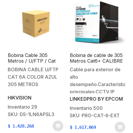
eléctrica continua. Uso
recomendado para
interior. Por espacio
entre travesaños…
Bobina Cable 305
Bobina de cable de 305
Metros / U/FTP / Cat
Metros Cat6+ CALIBRE
6A / Color Azul
23 Exterior Blindado tipo
BOBINA CABLE U/FTP
Cable para exterior de
FTP para CLIMAS
CAT 6A COLOR AZUL
alto
EXTREMOS, UL, color
Negro,
305 METROS
desempeño.Características
principales:CCTV IP
HIKVISION
LINKEDPRO BY EPCOM
Megapixel /
Instalaciones de video
Inventario
29
Inventario
500
análogo / Redes locales
SKU: DS-1LN6APSL3
SKU: PRO-CAT-6-EXT
de alta velocidadRedes
$
1.428.268
$
1.617.069
inalámbricasPara