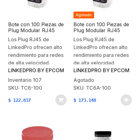
Agotado
Bote con 100 Piezas de
Bote con 100 Piezas de
Plug Modular RJ45
Plug Modular RJ45
Cat6 sin blindaje,
Cat6A chapado de oro a
Los Plug RJ45 de
Los Plug RJ45 de
chapado de oro a 30
30 micras para
LinkedPro ofrecen alto
LinkedPro ofrecen alto
micras para durabilidad
durabilidad extrema
extrema
rendimiento para redes
rendimiento para redes
de alta velocidad,
de alta velocidad,
LINKEDPRO BY EPCOM
LINKEDPRO BY EPCOM
chapados en oro con el
chapados en oro con el
mas alto grado de 30
mas alto grado de 30
Inventario
107
Agotado
micras mantienen una
micras mantienen una
SKU: TC6-100
SKU: TC6A-100
conductividad óptima
conductividad óptima
$
122.837
$
173.148
con el conector RJ45 y
con el conector RJ45 y
brindan una mayor
brindan una mayor
protección contra la
protección contra la
corrosión alargando su
corrosión alargando su
tiempo de
tiempo de