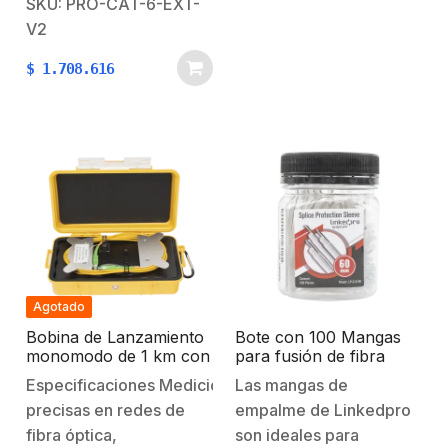
SKU: PRO-CAT-6-EXT-
Megapixel /
V2
Instalaciones de video
$
1.708.616
análogo / Redes locales
de alta velocidadRedes
inalámbricasPara
aplicaciones de alta
velocidad de datos, Fast
Ethernet y Gigabit
Ethernet.Instalaciones
Gigabit de
voz/datos.Tipo
FTPCaracterísticas
Agotado
Físicas y
Bobina de Lanzamiento
Bote con 100 Mangas
Eléctricas:Conductor:…
monomodo de 1 km con
para fusión de fibra
conectores SC/APC
óptica de 60 mm
Especificaciones Mediciones
Las mangas de
precisas en redes de
empalme de Linkedpro
fibra óptica,
son ideales para