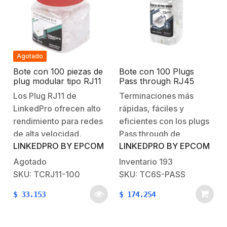
vida. Cumplen…
vida. Cumplen…
Agotado
Bote con 100 piezas de
Bote con 100 Plugs
plug modular tipo RJ11
Pass through RJ45
de 4 contactos chapado
Cat6 BLINDADO
Los Plug RJ11 de
Terminaciones más
de oro a 50 micras
chapado de oro a 30
LinkedPro ofrecen alto
rápidas, fáciles y
micras para durabilidad
extrema
rendimiento para redes
eficientes con los plugs
de alta velocidad,
Pass through de
LINKEDPRO BY EPCOM
LINKEDPRO BY EPCOM
chapados en oro con el
LinkedPro, su diseño de
mas alto grado de 50
una sola pieza permite
Agotado
Inventario
193
micras mantienen una
que los cables pasen a
SKU: TCRJ11-100
SKU: TC6S-PASS
conductividad óptima
través del conector de
$
33.153
$
174.254
con el conector RJ11 y
una manera eficiente,
brinda una mayor
manteniendo alta
protección contra la
integridad de