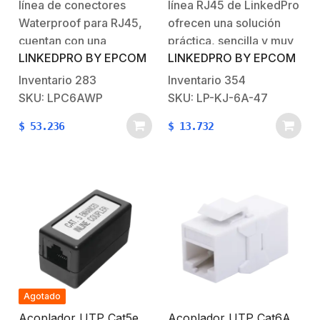
línea de conectores
línea RJ45 de LinkedPro
Waterproof para RJ45,
ofrecen una solución
cuentan con una
práctica, sencilla y muy
LINKEDPRO BY EPCOM
LINKEDPRO BY EPCOM
clasificación IP68 para
eficaz para unir dos
operar en entornos bajo
cables sin tener que
Inventario
283
Inventario
354
el agua, donde hay
reemplazar los cables
SKU: LPC6AWP
SKU: LP-KJ-6A-47
polvo u otros entornos
existentes, fabricados
$
53.236
$
13.732
similares. Características
con materiales de alta
Generales:Categoría:
calidad para mayor
Cat6A.Protección a
durabilidad.Características
prueba de agua: IP68
Generales:Acoplador
STP.Nivel de
rendimiento:Cat6ATipo
de Conector:
RJ45.Blindado.No. de
puertos: 2.
Agotado
Acoplador UTP Cat5e
Acoplador UTP Cat6A