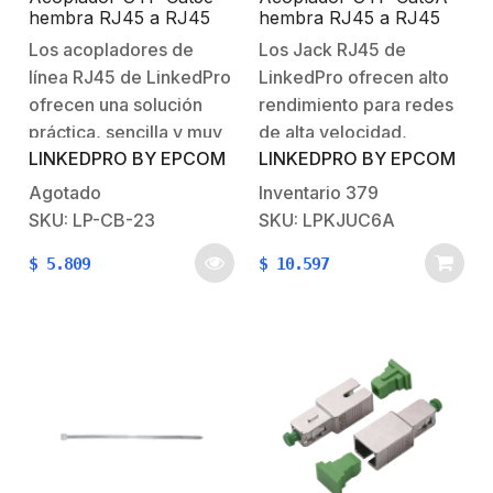
hembra RJ45 a RJ45
hembra RJ45 a RJ45
hembra
hembra Color Blanco
Los acopladores de
Los Jack RJ45 de
línea RJ45 de LinkedPro
LinkedPro ofrecen alto
ofrecen una solución
rendimiento para redes
práctica, sencilla y muy
de alta velocidad,
LINKEDPRO BY EPCOM
LINKEDPRO BY EPCOM
eficaz para unir dos
vienen codificados por
cables sin tener que
colores para su correcta
Agotado
Inventario
379
reemplazar los cables
instalación.Características
SKU: LP-CB-23
SKU: LPKJUC6A
existentes, fabricados
Generales: Tipo:
$
5.809
$
10.597
con materiales de alta
AcopladorColor:
calidad para mayor
BlancoNivel de
durabilidad. Características
desempeño: Categoría
Generales:Tipo:
6AAplicación: Sin
Acoplador UTP.Nivel de
blindaje. 1 año de
rendimiento:
garantía.
Cat5e. Tipo de
conector:
RJ45. Aplicación: Sin