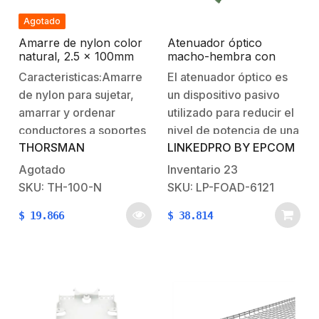
blindaje. No.…
Agotado
Amarre de nylon color
Atenuador óptico
natural, 2.5 x 100mm
macho-hembra con
(Paquete con 100pzs)
conector SC/APC de
Caracteristicas:Amarre
El atenuador óptico es
(4200-01000)
15dB para fibra
de nylon para sujetar,
un dispositivo pasivo
Monomodo
amarrar y ordenar
utilizado para reducir el
conductores a soportes
nivel de potencia de una
THORSMAN
LINKEDPRO BY EPCOM
en instalaciones u otro
señal óptica.
tipo de
Generalmente se usa en
Agotado
Inventario
23
objetos.Temperatura de
aplicaciones de larga
SKU: TH-100-N
SKU: LP-FOAD-6121
operación: -40°C ~
distancia monomodo
$
19.866
$
38.814
80°CAprobaciones:
para evitar la
ASTM B-
sobrecarga óptica en el
117MaterialesColor
receptor. Características
naturalFabricado en
Generales:Practico y
Poliamida (Nylon
fácil de utilizar.Corrige la
66)Grado de
intensidad de la