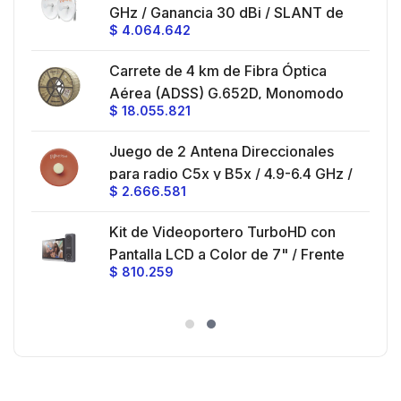
GHz / Ganancia 30 dBi / SLANT de
montaje con alineación milimétrica.
$
4.064.642
45 ° y 90 ° / Conector N-Hembra /
Montaje y jumpers incluidos.
es
Carrete de 4 km de Fibra Óptica
eo
Aérea (ADSS) G.652D, Monomodo
$
18.055.821
V,
de 24 Hilos, Exterior, Span 200,
Loose Tube
Juego de 2 Antena Direccionales
z,
0 cm
para radio C5x y B5x / 4.9-6.4 GHz /
$
2.666.581
Ganancia 27 dBi / Montaje incluido.
 30
Kit de Videoportero TurboHD con
e y
 al
Pantalla LCD a Color de 7" / Frente
$
810.259
ia
de Calle para Exterior de
Policarbonato / 720p (1 Megapíxel
es
)130° de Visión (Gran Angular)
n