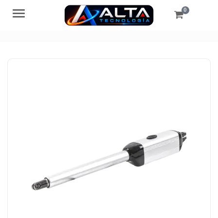
0
Menú