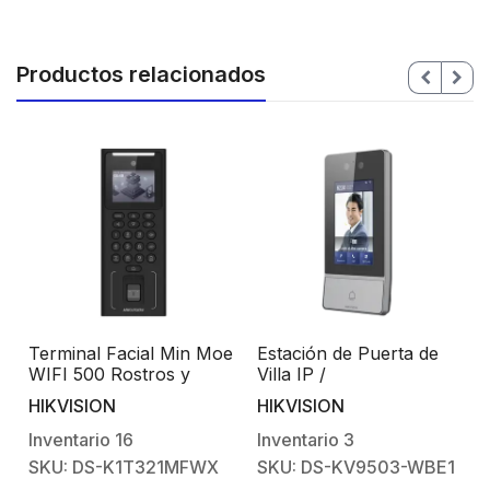
Productos relacionados
Terminal Facial Min Moe
Estación de Puerta de
WIFI 500 Rostros y
Villa IP /
e
Lector de Tarjetas
Reconocimiento Facial /
HIKVISION
HIKVISION
o
MIFARE / Stand Alone /
Pantalla LCD Colorida
3,000 Huellas / 3,000
de 4,3 Pulgadas / Nivel
Inventario
16
Inventario
3
Tarjetas
deProtección Superior
SKU: DS-K1T321MFWX
SKU: DS-KV9503-WBE1
IK08 e IP65