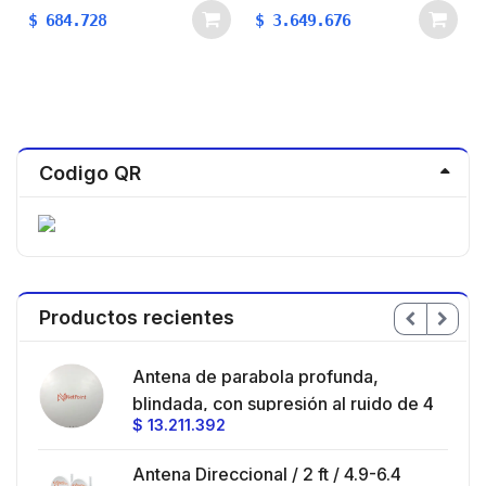
$
684.728
$
3.649.676
Codigo QR
Productos recientes
en
Antena de parabola profunda,
ble
blindada, con supresión al ruido de 4
$
13.211.392
/
ft, 5.9-7.2 GHz, Ganancia 36 dBi con
SLANT de 45 ° y 90 °, ideal para
es
Antena Direccional / 2 ft / 4.9-6.4
hasta 80 km, Conectores N-hembra,