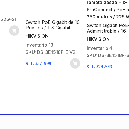
Switch No Admi
de Escritorio d
Puertos / Fast 
Gigabit de 16
HIKVISION
Switch Gigabit PoE+ /
10 / 100 Mbps 
× Gigabit
Administrable / 16
Compacto y Est
igabit fibra
Inventario
21
puertos 10/100/1000
HIKVISION
SKU: DS-3E01
Mbps PoE+ / 2 puertos
3
SFP / configuración
Inventario
4
1518P-EIV2
remota desde Hik-
$
55.110
SKU: DS-3E1518P-SI
ProConnect / PoE hasta
250 metros / 225 W
$
1.724.543