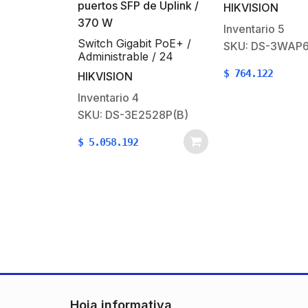
MBPS
HIKVISION
Inventario
5
igabit PoE+ /
SKU: DS-3WAP622G-SI
Switch PoE 
rable / 24
Puertos / 1 
10/100/1000
$
764.122
ON
RJ45 / 1 × G
+ / 4 puertos
HIKVISION
óptica
1000 Mbps + 4
io
4
Inventario
1
SFP de Uplink /
-3E2528P(B)
SKU: DS-3E
192
$
1.337.999
Hoja informativa