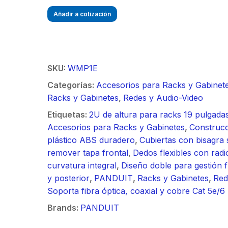
/ Ideal para
90 ° 
o
Vide
esión al ruido
Color de 7" /
supre
Añadir a cotización
m / Conector
30 k
ft, 5.9-7.2
Frente de Calle
de 4 
mbra /
N-He
 Ganancia 36
para Exterior de
GHz,
aje y jumpers
Monta
con SLANT de
Policarbonato /
dBi 
idos.
inclu
y 90 °, ideal
720p (1 Megapíxel
45 ° 
SKU:
WMP1E
 hasta 80 km,
)130° de Visión
para 
Categorías:
Accesorios para Racks y Gabinet
ctores N-
(Gran Angular)
Cone
Racks y Gabinetes
,
Redes y Audio-Video
ra, montaje
hemb
alineación
con a
Etiquetas:
2U de altura para racks 19 pulgada
étrica.
milim
Accesorios para Racks y Gabinetes
,
Construcc
plástico ABS duradero
,
Cubiertas con bisagra 
remover tapa frontal
,
Dedos flexibles con radi
curvatura integral
,
Diseño doble para gestión f
y posterior
,
PANDUIT
,
Racks y Gabinetes
,
Red
Soporta fibra óptica, coaxial y cobre Cat 5e/6
Brands:
PANDUIT