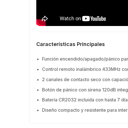
para
Cone
hemb
con 
milim
Características Principales
Función encendido/apagado/pánico para
Control remoto inalámbrico 433MHz co
2 canales de contacto seco con capaci
Botón de pánico con sirena 120dB inte
Batería CR2032 incluida con hasta 7 dí
Diseño compacto y resistente para int