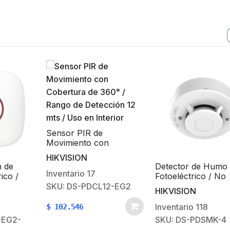
Sensor PIR de
Movimiento con
Cobertura de 360° /
HIKVISION
Rango de Detección 12
 de
Detector de Humo
mts / Uso en Interior
Inventario
17
ico /
Fotoeléctrico / No
Indicador
Direccionable de 4
SKU: DS-PDCL12-EG2
HIKVISION
/ IP42
Inventario
118
$
102.546
-EG2-
SKU: DS-PDSMK-4