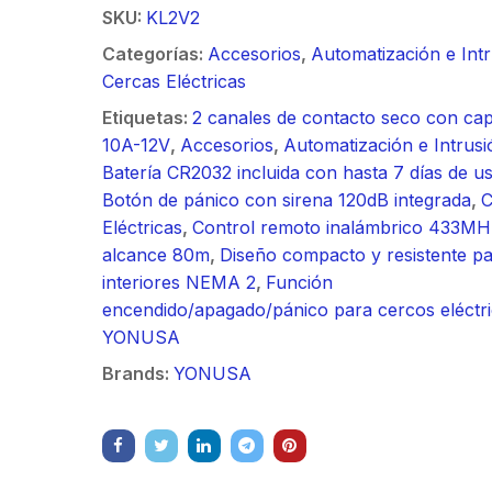
/ Ideal para
90 ° 
SKU:
KL2V2
o
Vide
m / Conector
30 k
Categorías:
Accesorios
,
Automatización e Int
mbra /
N-He
Cercas Eléctricas
aje y jumpers
Monta
Etiquetas:
2 canales de contacto seco con ca
idos.
inclu
10A-12V
,
Accesorios
,
Automatización e Intrusi
Batería CR2032 incluida con hasta 7 días de u
Botón de pánico con sirena 120dB integrada
,
C
Eléctricas
,
Control remoto inalámbrico 433MH
alcance 80m
,
Diseño compacto y resistente p
interiores NEMA 2
,
Función
encendido/apagado/pánico para cercos eléctr
YONUSA
Brands:
YONUSA
Antena