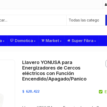
Todas las categorías
a
Domotica
Market
Super Fibra
Llavero YONUSA para
Energizadores de Cercos
eléctricos con Función
Encendido/Apagado/Panico
$
628.422
E