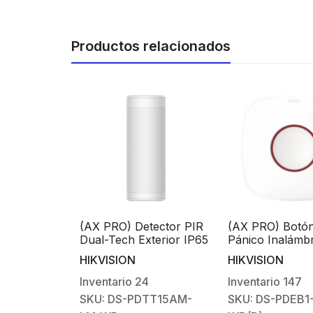
Productos relacionados
R Cableado
(AX PRO) Detector PIR
(AX PRO) Botón
oble
Dual-Tech Exterior IP65
Pánico Inalámbr
IR y
/ COMPATIBLE CON
Exterior IP66 / 
HIKVISION
HIKVISION
/ Inmunidad
CÁMARA DS-
LED
0 Kg /
PDCM15PF-IR / Rango
5
Inventario
24
Inventario
147
 12 mts /
de Detección 15 mts /
D12P-EG2
SKU: DS-PDTT15AM-
SKU: DS-PDEB1
.9° de
Ángulo de Cobertura de