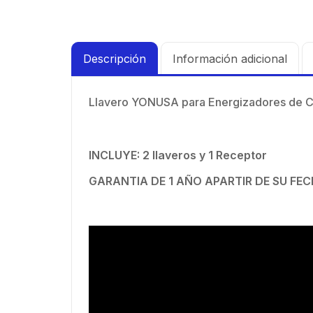
Descripción
Información adicional
Llavero YONUSA para Energizadores de C
INCLUYE: 2 llaveros y 1 Receptor
Kit 
de p
GARANTIA DE 1 AÑO APARTIR DE SU FE
$
19.
prof
blin
supre
de 4 
GHz,
dBi 
45 ° 