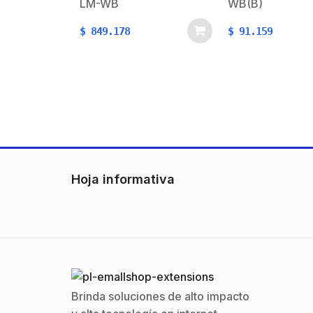
LM-WB
WB(B)
90° Ajustable en 180° /
Movilidad de Lente en
$
849.178
$
91.159
Eje de 180° / Inmunidad
a Mascotas 40
Hoja informativa
Brinda soluciones de alto impacto