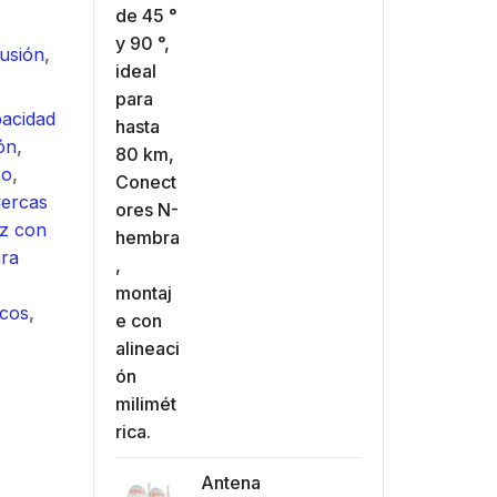
/ Ideal para
90 ° /
o
Video
m / Conector
30 km
rusión
,
mbra /
N-Hem
je y jumpers
Monta
pacidad
idos.
inclui
ón
,
so
,
ercas
z con
ara
icos
,
Antena