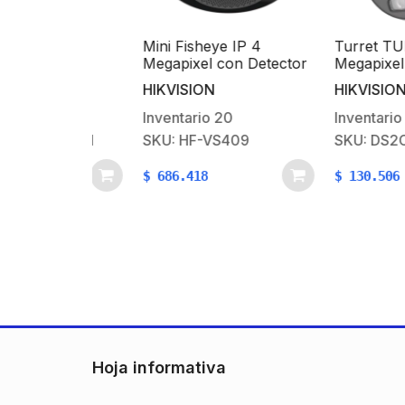
Mini Fisheye IP 4
Turret TURBOH
 de
Megapixel con Detector
Megapixel / Mi
40 VCA
de Humo / Autónomo /
Interconstruido
HIKVISION
HIKVISION
 Para
Entrada y Salida de
a color 24/7 / L
e
Alarma / 15 mts IR / PoE
mm / Luz Blanc
8
Inventario
20
Inventario
250
ón /
/ WDR 120 dB / Alarma
/ Exterior IP67 
1-O4H-H
SKU: HF-VS409
SKU: DS2CE72
n Speed-X
de 85 dB / Onvif /
AHD-CVI-CVBS
Batería de respaldo
$
686.418
$
130.506
incluida
Hoja informativa