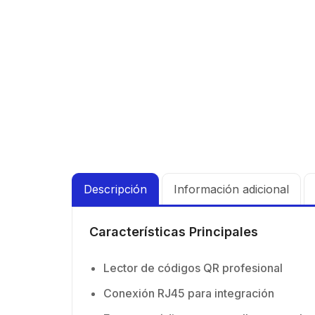
90 ° 
Vide
supre
30 k
de 4 
N-He
GHz,
Mont
dBi 
inclu
45 ° 
para
Cone
hemb
con 
milim
Descripción
Información adicional
Características Principales
Lector de códigos QR profesional
Conexión RJ45 para integración