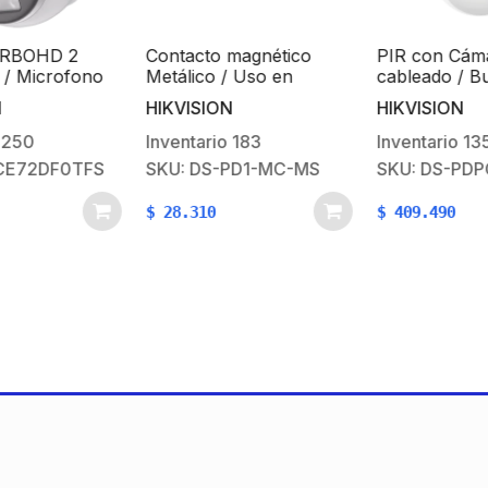
D 2
Contacto magnético
PIR con Cámara
crofono
Metálico / Uso en
cableado / Bus Sp
 / Imagen
puertas y ventanas / NC
/ Inmunidad a Mas
HIKVISION
HIKVISION
ente 2.8
30 Kg / Rango de
a 40 mts
Detección de 12 mt
Inventario
183
Inventario
135
/ TVI-
Angulo de 85.9° de
DF0TFS
SKU: DS-PD1-MC-MS
SKU: DS-PDPC12P
 / dWDR
Cobertura / Compat
con paneles AX Hy
$
28.310
$
409.490
Pro