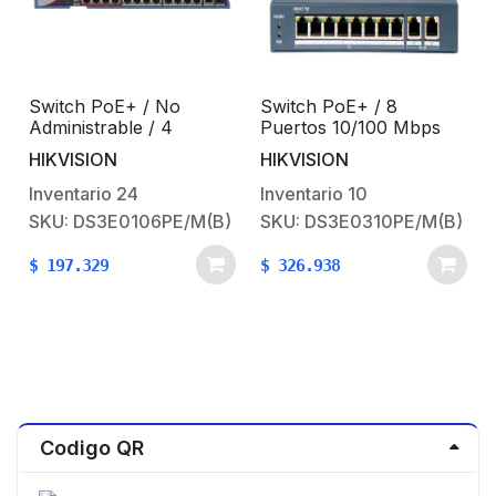
/
Switch PoE+ / No
Switch PoE+ / 8
a
Administrable / 4
Puertos 10/100 Mbps
Puertos 10/100 Mbps
802.3af/at (30W) +2
HIKVISION
HIKVISION
PoE+ (hasta 300 m) + 2
Puerto 10/100/1000
Puertos 10/100 Mbps
Mbps
Inventario
24
Inventario
10
Uplink / 35 W
SKU: DS3E0106PE/M(B)
SKU: DS3E0310PE/M(B)
$
197.329
$
326.938
Codigo QR