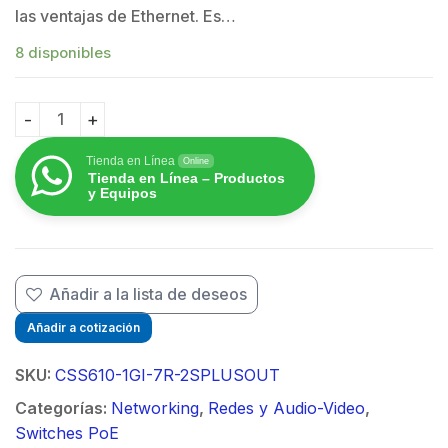
$
las ventajas de Ethernet. Es…
8 disponibles
(CSS610-1Gi-7R-2S+OUT) netPower Lite 7R Switch Smart
Tienda en Línea
Online
Tienda en Línea – Productos
y Equipos
Añadir a la lista de deseos
Añadir a cotización
SKU:
CSS610-1GI-7R-2SPLUSOUT
Categorías:
Networking
,
Redes y Audio-Video
,
Switches PoE