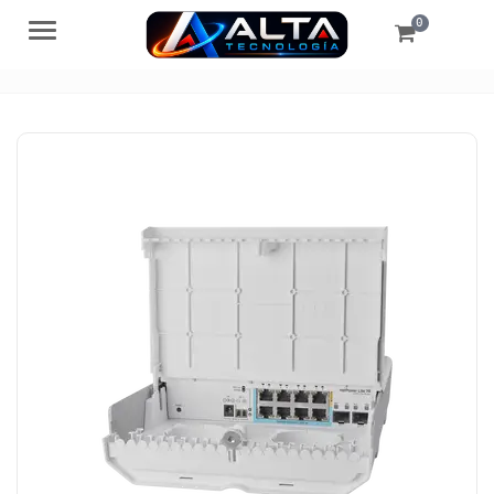
0
Menú