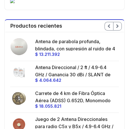
Productos recientes
en
Antena de parabola profunda,
ble
blindada, con supresión al ruido de 4
$
13.211.392
/
ft, 5.9-7.2 GHz, Ganancia 36 dBi con
SLANT de 45 ° y 90 °, ideal para
es
Antena Direccional / 2 ft / 4.9-6.4
hasta 80 km, Conectores N-hembra,
GHz / Ganancia 30 dBi / SLANT de
montaje con alineación milimétrica.
$
4.064.642
45 ° y 90 ° / Conector N-Hembra /
Montaje y jumpers incluidos.
es
Carrete de 4 km de Fibra Óptica
eo
Aérea (ADSS) G.652D, Monomodo
$
18.055.821
V,
de 24 Hilos, Exterior, Span 200,
Loose Tube
Juego de 2 Antena Direccionales
z,
0 cm
para radio C5x y B5x / 4.9-6.4 GHz /