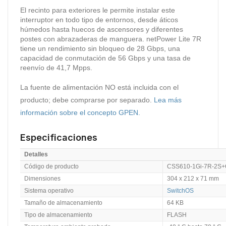
El recinto para exteriores le permite instalar este
interruptor en todo tipo de entornos, desde áticos
húmedos hasta huecos de ascensores y diferentes
postes con abrazaderas de manguera.
netPower Lite 7R
tiene un rendimiento sin bloqueo de 28 Gbps, una
capacidad de conmutación de 56 Gbps y una tasa de
reenvío de 41,7 Mpps.
La fuente de alimentación NO está incluida con el
producto; debe comprarse por separado.
Lea más
información sobre el concepto GPEN.
Especificaciones
Detalles
Código de producto
CSS610-1Gi-7R-2S
Dimensiones
304 x 212 x 71 mm
Sistema operativo
SwitchOS
Tamaño de almacenamiento
64 KB
Tipo de almacenamiento
FLASH