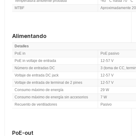
Temperatura ambiente probada
-40 ° C hasta 70 ° C
MTBF
Aproximadamente 200
Alimentando
Detalles
PoE in
PoE pasivo
PoE in voltaje de entrada
12-57 V
Número de entradas DC
3 (toma de CC, termin
Voltaje de entrada DC jack
12-57 V
Voltaje de entrada de terminal de 2 pines
12-57 V
Consumo máximo de energía
29 W
Consumo máximo de energía sin accesorios
7 W
Recuento de ventiladores
Pasivo
PoE-out