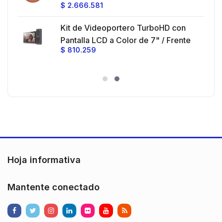
$
2.666.581
Ganancia 27 dBi / Montaje incluido.
 30
Kit de Videoportero TurboHD con
e y
 al
Pantalla LCD a Color de 7" / Frente
$
810.259
ia
de Calle para Exterior de
Policarbonato / 720p (1 Megapíxel
es
)130° de Visión (Gran Angular)
n
Hoja informativa
Mantente conectado